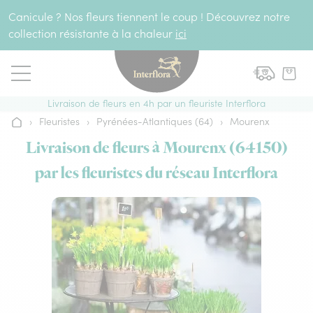
Aller au contenu
Canicule ? Nos fleurs tiennent le coup ! Découvrez notre
collection résistante à la chaleur
ici
Livraison de fleurs en 4h par un fleuriste Interflora
›
Fleuristes
›
Pyrénées-Atlantiques (64)
›
Mourenx
Accueil
Livraison de fleurs à Mourenx (64150)
par les fleuristes du réseau Interflora