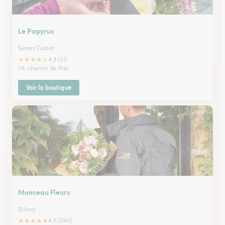
Le Papyrus
Serres Castet
★
★
★
★
★
4.3 (51)
79, chemin de Pau
Voir la boutique
Monceau Fleurs
Billere
★
★
★
★
★
4.5 (240)