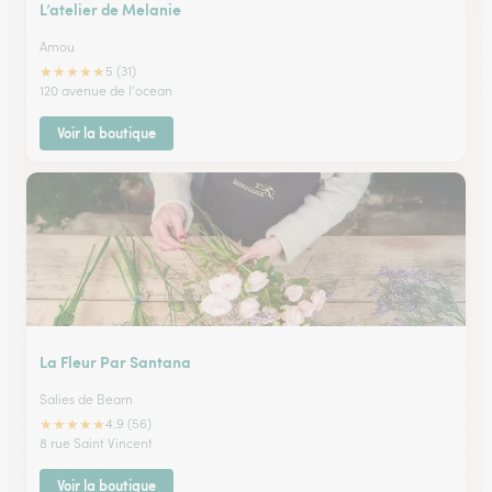
L’atelier de Melanie
Amou
★
★
★
★
★
5 (31)
120 avenue de l'ocean
Voir la boutique
La Fleur Par Santana
Salies de Bearn
★
★
★
★
★
4.9 (56)
8 rue Saint Vincent
Voir la boutique