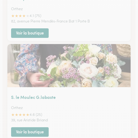
Orthez
★
★
★
★
★
4.1 (75)
82, avenue Pierre Mendès-France Bat 1 Porte B
Voir la boutique
S. le Moulec G.labaste
Orthez
★
★
★
★
★
4.6 (25)
39, rue Aristide Briand
Voir la boutique