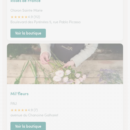
Roses de France
Oloron Sainte Marie
★
★
★
★
★
4.9 (112)
Boulevard des Pyrénées 5, rue Pablo Picasso
Voir la boutique
Mil’fleurs
PAU
★
★
★
★
★
4.9 (7)
avenue du Chanoine Galharet
Voir la boutique