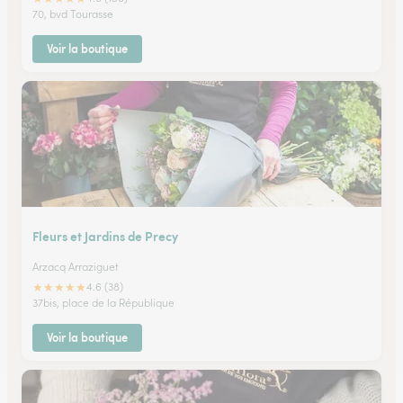
70, bvd Tourasse
Voir la boutique
Fleurs et Jardins de Precy
Arzacq Arraziguet
★
★
★
★
★
4.6 (38)
37bis, place de la République
Voir la boutique