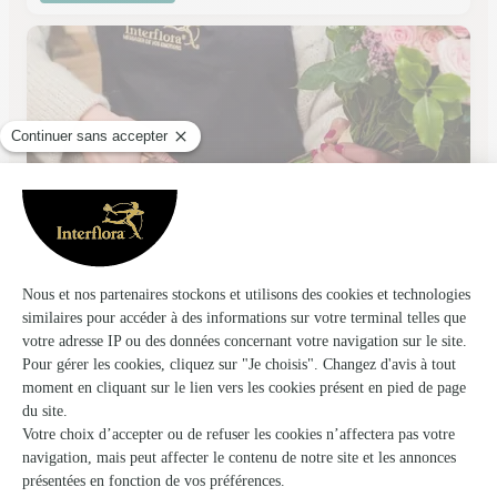
Fleurs Lapuyade
Jurancon
★
★
★
★
★
4.7 (66)
12, Avenue Henri IV
Voir la boutique