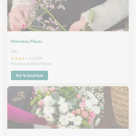
Monceau Fleurs
PAU
★
★
★
★
★
4.3 (129)
150 avenue Alfred Nobel
Voir la boutique