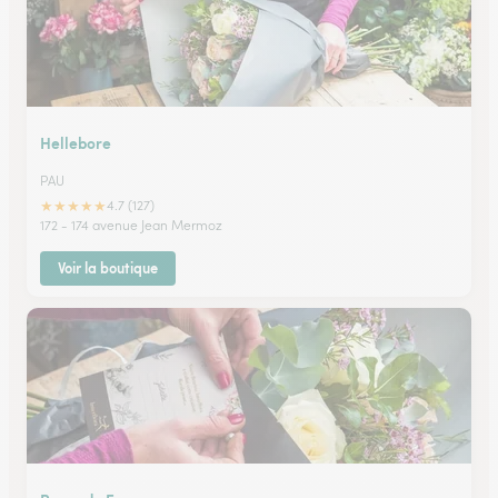
Hellebore
PAU
★
★
★
★
★
4.7 (127)
172 - 174 avenue Jean Mermoz
Voir la boutique