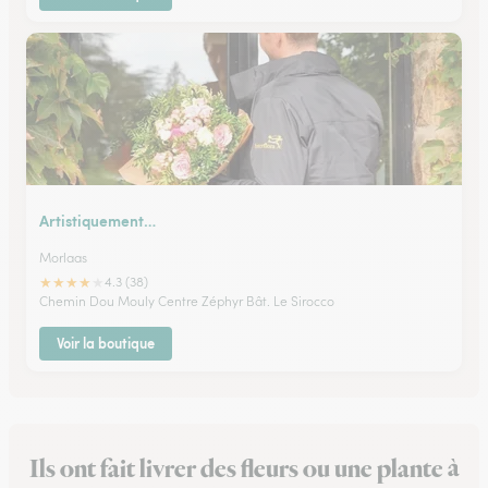
Artistiquement…
Morlaas
★
★
★
★
★
4.3 (38)
Chemin Dou Mouly Centre Zéphyr Bât. Le Sirocco
Voir la boutique
Ils ont fait livrer des fleurs ou une plante à