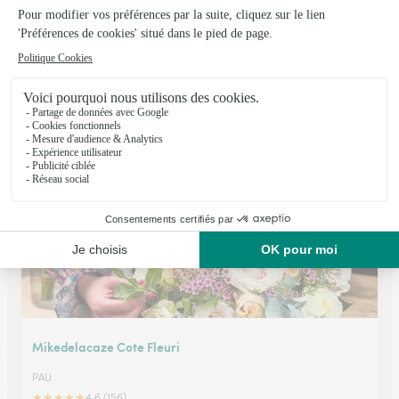
G.labaste – B.le Moulec
PAU
★
★
★
★
★
4.5 (31)
6, rue Adoue
Voir la boutique
Mikedelacaze Cote Fleuri
PAU
★
★
★
★
★
4.6 (156)