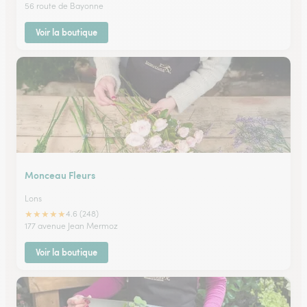
56 route de Bayonne
Voir la boutique
Monceau Fleurs
Lons
★
★
★
★
★
4.6 (248)
177 avenue Jean Mermoz
Voir la boutique