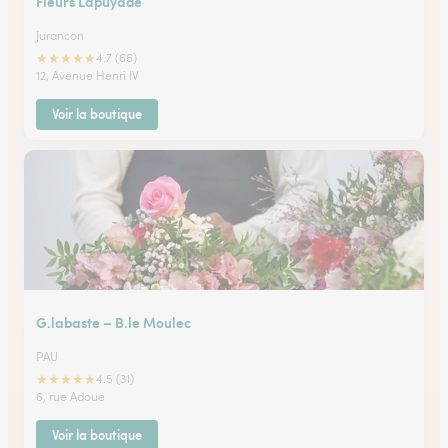
Fleurs Lapuyade
Jurancon
★
★
★
★
★
4.7 (66)
12, Avenue Henri IV
Voir la boutique
G.labaste – B.le Moulec
PAU
★
★
★
★
★
4.5 (31)
6, rue Adoue
Voir la boutique