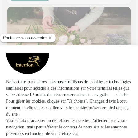
Mil’fleurs
PAU
★
★
★
★
★
4.9 (7)
avenue du Chanoine Galharet
Voir la boutique