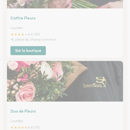
Cathie Fleurs
Lourdes
★
★
★
★
★
4.4 (30)
14, place du champ commun
Voir la boutique
Duo de Fleurs
Lourdes
★
★
★
★
★
4.6 (79)