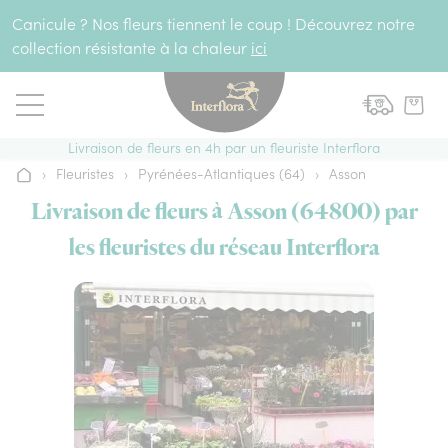
Aller au contenu
Canicule ? Nos fleurs tiennent le coup ! Découvrez notre
collection résistante à la chaleur
ici
Livraison de fleurs en 4h par un fleuriste Interflora
›
Fleuristes
›
Pyrénées-Atlantiques (64)
›
Asson
Accueil
Livraison de fleurs à Asson (64800) par
les fleuristes du réseau Interflora