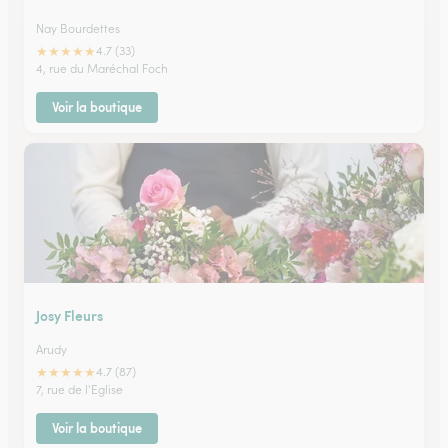
Nay Bourdettes
★
★
★
★
★
4.7 (33)
4, rue du Maréchal Foch
Voir la boutique
Josy Fleurs
Arudy
★
★
★
★
★
4.7 (87)
7, rue de l'Eglise
Voir la boutique