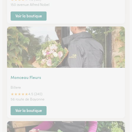
150 avenue Alfred Nobel
Voir la boutique
Monceau Fleurs
Billere
★
★
★
★
★
4.5 (240)
56 route de Bayonne
Voir la boutique