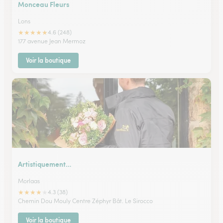
Monceau Fleurs
Lons
★
★
★
★
★
4.6 (248)
177 avenue Jean Mermoz
Voir la boutique
Artistiquement…
Morlaas
★
★
★
★
★
4.3 (38)
Chemin Dou Mouly Centre Zéphyr Bât. Le Sirocco
Voir la boutique