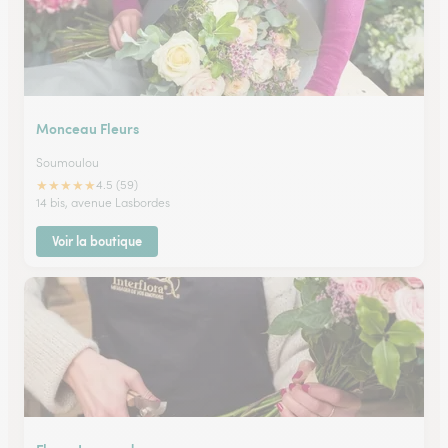
Monceau Fleurs
Soumoulou
★
★
★
★
★
4.5 (59)
14 bis, avenue Lasbordes
Voir la boutique