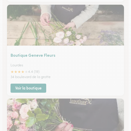
Boutique Geneve Fleurs
Lourdes
★
★
★
★
★
4.4 (19)
34 boulevard de la grotte
Voir la boutique