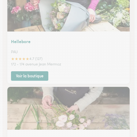
Hellebore
PAU
★
★
★
★
★
4.7 (127)
172 - 174 avenue Jean Mermoz
Voir la boutique