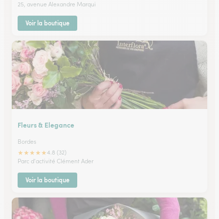
25, avenue Alexandre Marqui
Voir la boutique
Fleurs & Elegance
Bordes
★
★
★
★
★
4.8 (32)
Parc d'activité Clément Ader
Voir la boutique