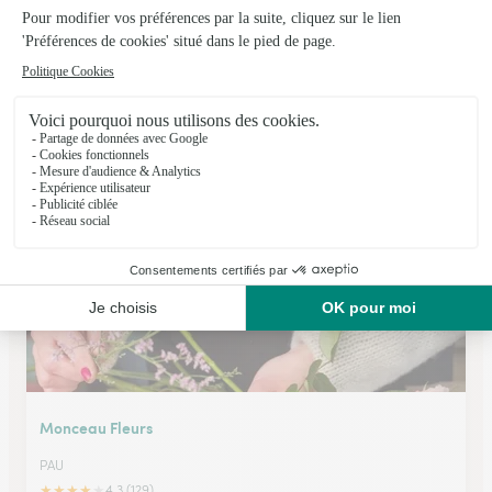
Mikedelacaze Cote Fleuri
PAU
★
★
★
★
★
4.6 (156)
70, bvd Tourasse
Voir la boutique
Monceau Fleurs
PAU
★
★
★
★
★
4.3 (129)