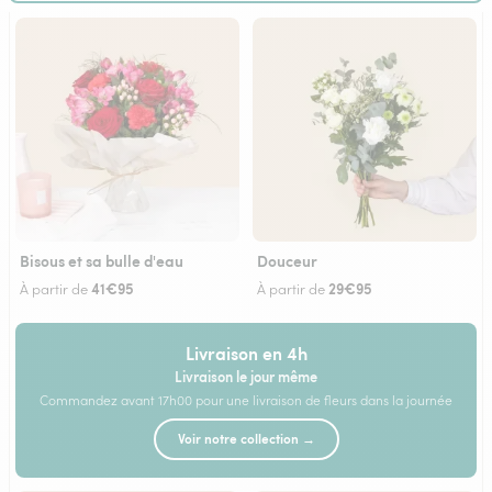
Bisous et sa bulle d'eau
Douceur
41€95
29€95
À partir de
À partir de
Livraison en 4h
Livraison le jour même
Commandez avant 17h00 pour une livraison de fleurs dans la journée
Voir notre collection →