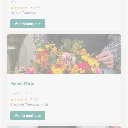
PAU
★
★
★
★
★
4.6 (156)
70, bvd Tourasse
Voir la boutique
Reflets D’iris
Nay Bourdettes
★
★
★
★
★
4.7 (33)
4, rue du Maréchal Foch
Voir la boutique