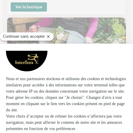
Voir la boutique
Hellebore
PAU
★
★
★
★
★
4.7 (127)
172 - 174 avenue Jean Mermoz
Voir la boutique