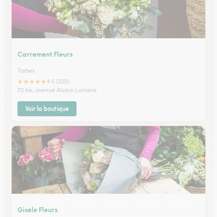
Carrement Fleurs
Tarbes
★
★
★
★
★
4.5 (220)
70 bis, avenue Alsace Lorraine
Voir la boutique
Gisele Fleurs