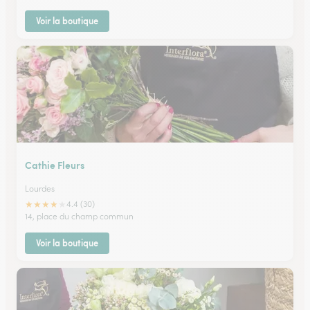
Voir la boutique
Cathie Fleurs
Lourdes
★
★
★
★
★
4.4 (30)
14, place du champ commun
Voir la boutique