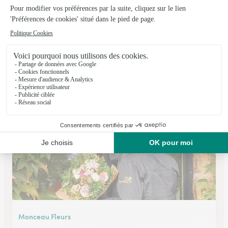
Monceau Fleurs
Lons
★
★
★
★
★
4.6 (248)
177 avenue Jean Mermoz
Voir la boutique
Monceau Fleurs