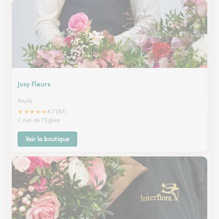
Josy Fleurs
Arudy
★
★
★
★
★
4.7 (87)
7, rue de l'Eglise
Voir la boutique