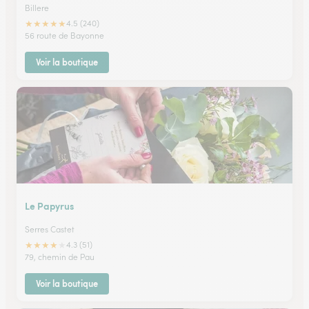
Billere
★
★
★
★
★
4.5 (240)
56 route de Bayonne
Voir la boutique
Le Papyrus
Serres Castet
★
★
★
★
★
4.3 (51)
79, chemin de Pau
Voir la boutique