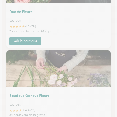
Duo de Fleurs
Lourdes
★
★
★
★
★
4.6 (79)
25, avenue Alexandre Marqui
Voir la boutique
Boutique Geneve Fleurs
Lourdes
★
★
★
★
★
4.4 (19)
34 boulevard de la grotte