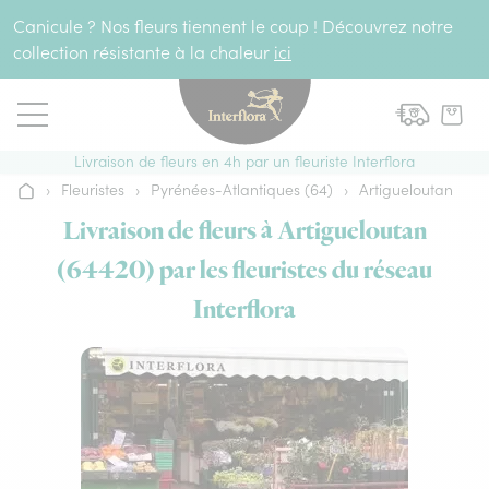
Aller au contenu
Canicule ? Nos fleurs tiennent le coup ! Découvrez notre
collection résistante à la chaleur
ici
Livraison de fleurs en 4h par un fleuriste Interflora
›
Fleuristes
›
Pyrénées-Atlantiques (64)
›
Artigueloutan
Accueil
Livraison de fleurs à Artigueloutan
(64420) par les fleuristes du réseau
Interflora