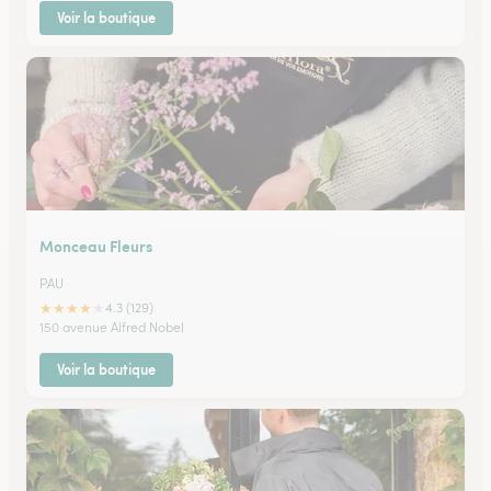
Voir la boutique
Monceau Fleurs
PAU
★
★
★
★
★
4.3 (129)
150 avenue Alfred Nobel
Voir la boutique