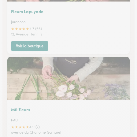
Fleurs Lapuyade
Jurancon
★
★
★
★
★
4.7 (66)
12, Avenue Henri IV
Voir la boutique
Mil’fleurs
PAU
★
★
★
★
★
4.9 (7)
avenue du Chanoine Galharet