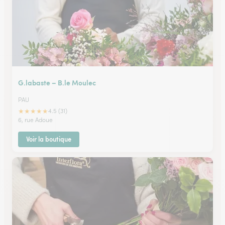
G.labaste – B.le Moulec
PAU
★
★
★
★
★
4.5 (31)
6, rue Adoue
Voir la boutique