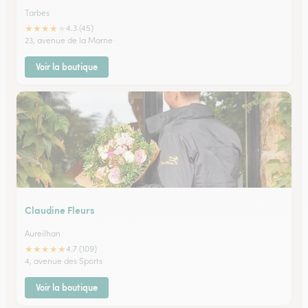
Tarbes
★
★
★
★
★
4.3 (45)
23, avenue de la Marne
Voir la boutique
Claudine Fleurs
Aureilhan
★
★
★
★
★
4.7 (109)
4, avenue des Sports
Voir la boutique