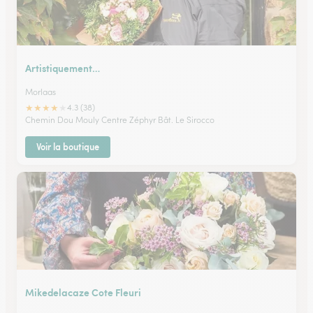
Artistiquement…
Morlaas
★
★
★
★
★
4.3 (38)
Chemin Dou Mouly Centre Zéphyr Bât. Le Sirocco
Voir la boutique
Mikedelacaze Cote Fleuri