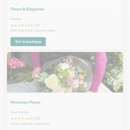
Fleurs & Elegance
Bordes
★
★
★
★
★
4.8 (32)
Parc d'activité Clément Ader
Voir la boutique
Monceau Fleurs
Soumoulou
★
★
★
★
★
4.5 (59)
14 bis, avenue Lasbordes