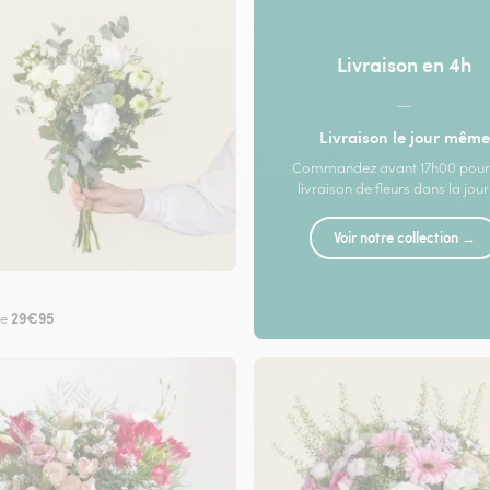
Livraison en 4h
—
Livraison le jour même
Commandez avant 17h00 pour
livraison de fleurs dans la jou
Voir notre collection →
29€95
de