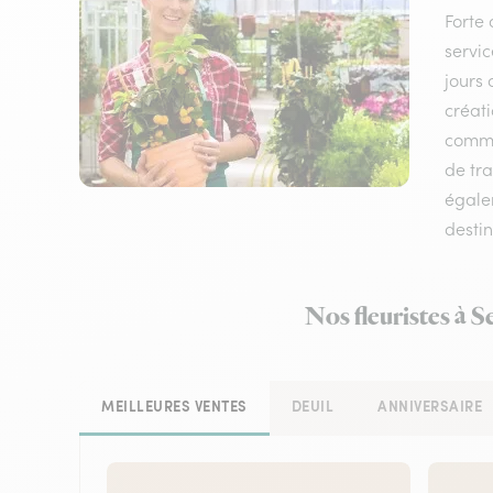
Forte 
servic
jours 
créati
comma
de tr
égalem
destin
Nos fleuristes à 
MEILLEURES VENTES
DEUIL
ANNIVERSAIRE