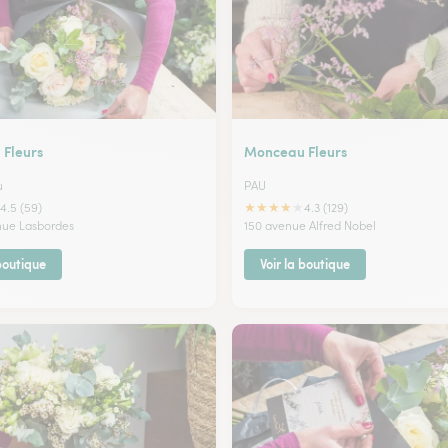
Fleurs
Monceau Fleurs
u
PAU
★
★
★
★
★
4.5 (59)
4.3 (129)
enue Lasbordes
150 avenue Alfred Nobel
 boutique
Voir la boutique