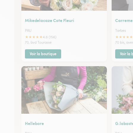
Mikedelacaze Cote Fleuri
Carremen
PAU
Tarbes
★
★
★
★
★
★
★
★
★
★
4.6 (156)
70, bvd Tourasse
70 bis, av
Voir la boutique
Voir la
Hellebore
G.labast