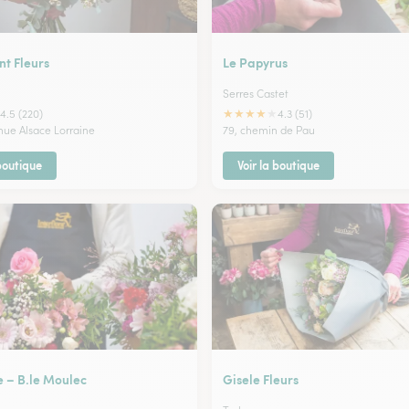
t Fleurs
Le Papyrus
Serres Castet
★
★
★
★
★
4.5 (220)
4.3 (51)
enue Alsace Lorraine
79, chemin de Pau
 boutique
Voir la boutique
e – B.le Moulec
Gisele Fleurs