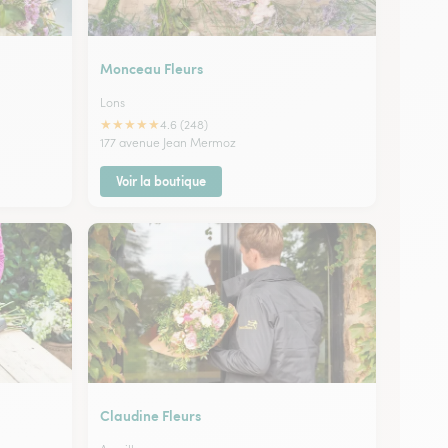
Monceau Fleurs
Lons
★
★
★
★
★
4.6 (248)
177 avenue Jean Mermoz
Voir la boutique
Claudine Fleurs