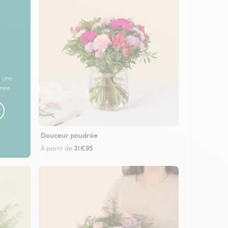
 une
rnée
Douceur poudrée
31€95
À partir de