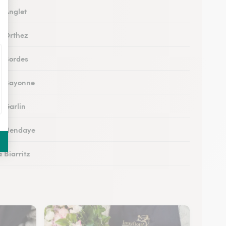
à Anglet
 à Orthez
 à Bordes
 à Bayonne
à Garlin
 à Hendaye
à Biarritz
 à Hasparren
à Ustaritz