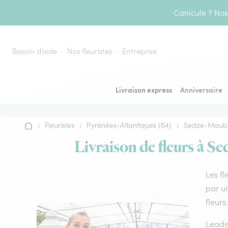
Aller au contenu
Canicule ? Nos 
Besoin d’aide
Nos fleuristes
Entreprise
Livraison express
Anniversaire
›
Fleuristes
›
Pyrénées-Atlantiques (64)
›
Sedze-Maub
Accueil
Livraison de fleurs à S
Les fl
par u
fleurs.
Leader