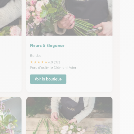
Fleurs & Elegance
Bordes
★
★
★
★
★
4.8 (32)
Parc d'activité Clément Ader
Voir la boutique