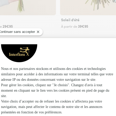
Soleil d'été
29€95
39€95
de
À partir de
Faire livrer des fleurs
 fleuriste Interflora à Sedze-Maubecq et dans s
Les fleuris
Interflora
Fleuristes