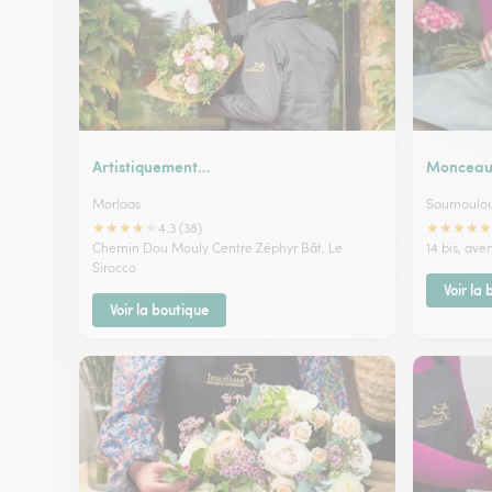
Artistiquement…
Monceau 
Morlaas
Soumoulo
★
★
★
★
★
★
★
★
★
★
4.3 (38)
Chemin Dou Mouly Centre Zéphyr Bât. Le
14 bis, av
Sirocco
Voir la
Voir la boutique