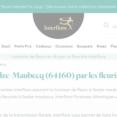
fleurs tiennent le coup ! Découvrez notre collection résistante
Recher
Deuil
Petits Prix
Cadeaux
Occasions
Bouquets
Roses
Pla
Livraison de fleurs en 4h par un fleuriste Interflora
ecq
edze-Maubecq (64160) par les fleuris
euristes Interflora assurent la livraison de fleurs à Sedze maub
n fleuriste à Sedze maubecq. Interflora Pyrenees-Atlantiques 
 de la transmission florale, Interflora vous permet de faire li