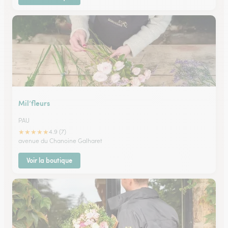
Mil’fleurs
PAU
★
★
★
★
★
4.9 (7)
avenue du Chanoine Galharet
Voir la boutique