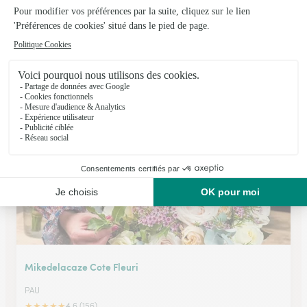
Fleurs & Elegance
Bordes
★
★
★
★
★
4.8 (32)
Parc d'activité Clément Ader
Voir la boutique
Mikedelacaze Cote Fleuri
PAU
★
★
★
★
★
4.6 (156)