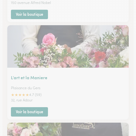
150 avenue Alfred Nobel
Voir la boutique
L’art et la Maniere
Plaisance du Gers
★
★
★
★
★
4.7 (59)
32, rue Adour
Voir la boutique