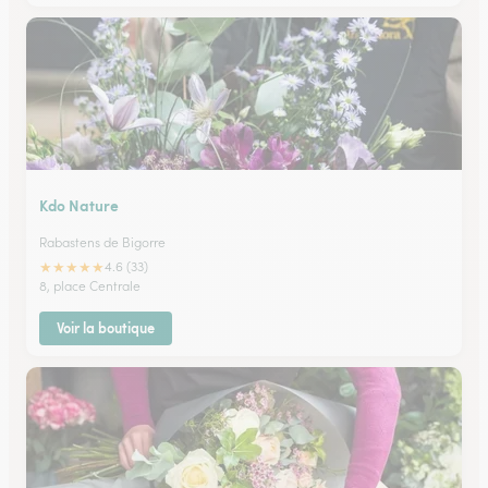
Kdo Nature
Rabastens de Bigorre
★
★
★
★
★
4.6 (33)
8, place Centrale
Voir la boutique