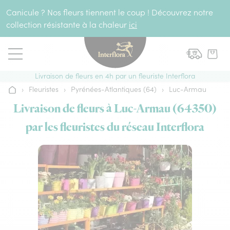
Aller au contenu
Canicule ? Nos fleurs tiennent le coup ! Découvrez notre
collection résistante à la chaleur
ici
Livraison de fleurs en 4h par un fleuriste Interflora
›
Fleuristes
›
Pyrénées-Atlantiques (64)
›
Luc-Armau
Accueil
Livraison de fleurs à Luc-Armau (64350)
par les fleuristes du réseau Interflora