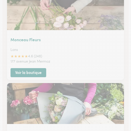
Monceau Fleurs
Lons
★
★
★
★
★
4.6 (248)
177 avenue Jean Mermoz
Voir la boutique