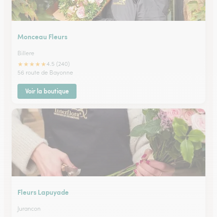
Monceau Fleurs
Billere
★
★
★
★
★
4.5 (240)
56 route de Bayonne
Voir la boutique
Fleurs Lapuyade
Jurancon