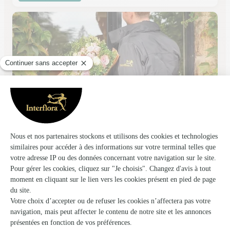
Claudine Fleurs
Aureilhan
★
★
★
★
★
4.7 (109)
4, avenue des Sports
Voir la boutique