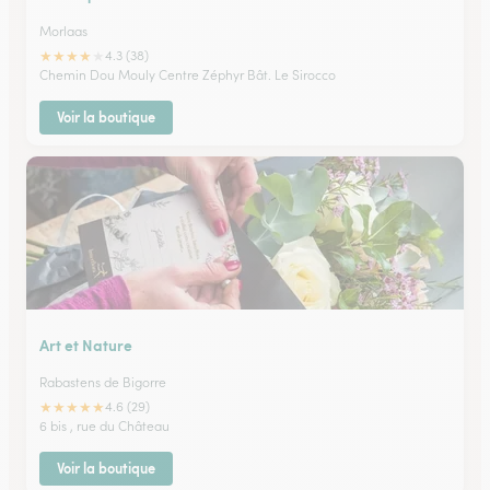
Morlaas
★
★
★
★
★
4.3 (38)
Chemin Dou Mouly Centre Zéphyr Bât. Le Sirocco
Voir la boutique
Art et Nature
Rabastens de Bigorre
★
★
★
★
★
4.6 (29)
6 bis , rue du Château
Voir la boutique