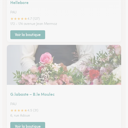
Hellebore
PAU
★
★
★
★
★
4.7 (127)
172 - 174 avenue Jean Mermoz
Voir la boutique
G.labaste – B.le Moulec
PAU
★
★
★
★
★
4.5 (31)
6, rue Adoue
Voir la boutique