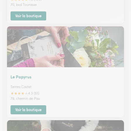
70, bvd Tourasse
Voir la boutique
Le Papyrus
Serres Castet
★
★
★
★
★
4.3 (51)
79, chemin de Pau
Voir la boutique