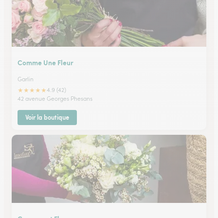
Comme Une Fleur
Garlin
★
★
★
★
★
4.9 (42)
42 avenue Georges Phesans
Voir la boutique