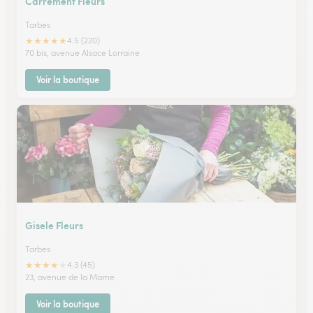
Carrement Fleurs
Tarbes
★
★
★
★
★
4.5 (220)
70 bis, avenue Alsace Lorraine
Voir la boutique
Gisele Fleurs
Tarbes
★
★
★
★
★
4.3 (45)
23, avenue de la Marne
Voir la boutique