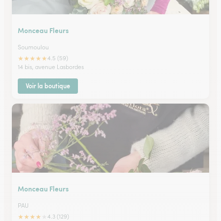
Monceau Fleurs
Soumoulou
★
★
★
★
★
4.5 (59)
14 bis, avenue Lasbordes
Voir la boutique
Monceau Fleurs
PAU
★
★
★
★
★
4.3 (129)