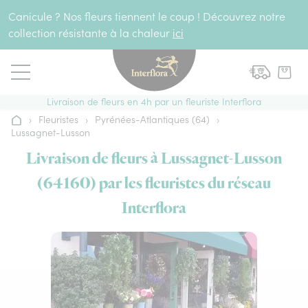
Aller au contenu
Canicule ? Nos fleurs tiennent le coup ! Découvrez notre
collection résistante à la chaleur
ici
Livraison de fleurs en 4h par un fleuriste Interflora
›
Fleuristes
›
Pyrénées-Atlantiques (64)
›
Accueil
Lussagnet-Lusson
Livraison de fleurs à Lussagnet-Lusson
(64160) par les fleuristes du réseau
Interflora