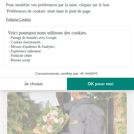
Mil’fleurs
PAU
★
★
★
★
★
4.9 (7)
avenue du Chanoine Galharet
Voir la boutique