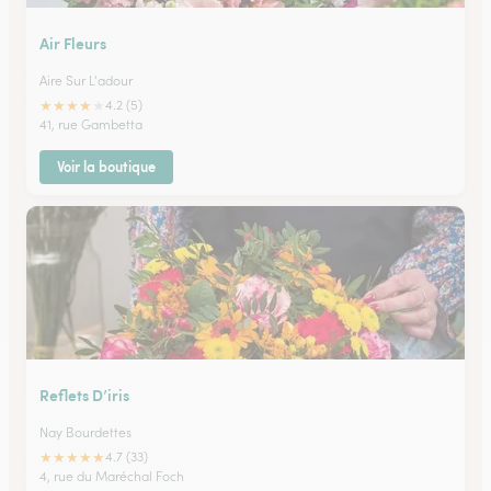
Air Fleurs
Aire Sur L'adour
★
★
★
★
★
4.2 (5)
41, rue Gambetta
Voir la boutique
Reflets D’iris
Nay Bourdettes
★
★
★
★
★
4.7 (33)
4, rue du Maréchal Foch