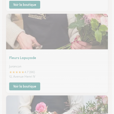
Voir la boutique
Fleurs Lapuyade
Jurancon
★
★
★
★
★
4.7 (66)
12, Avenue Henri IV
Voir la boutique