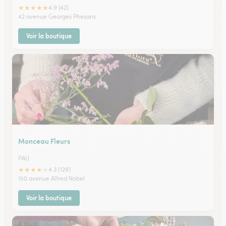
★
★
★
★
★
4.9 (42)
42 avenue Georges Phesans
Voir la boutique
Monceau Fleurs
PAU
★
★
★
★
★
4.3 (129)
150 avenue Alfred Nobel
Voir la boutique