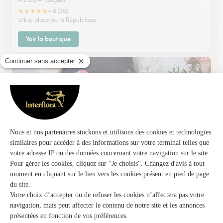
★
★
★
★
★
4.6 (38)
37bis, place de la République
Voir la boutique
G.labaste – B.le Moulec
PAU
★
★
★
★
★
4.5 (31)
6, rue Adoue
Voir la boutique