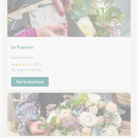
Le Papyrus
Serres Castet
★
★
★
★
★
4.3 (51)
79, chemin de Pau
Voir la boutique