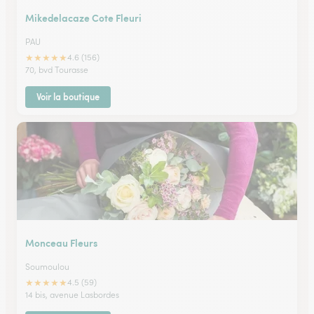
Mikedelacaze Cote Fleuri
PAU
★
★
★
★
★
4.6 (156)
70, bvd Tourasse
Voir la boutique
Monceau Fleurs
Soumoulou
★
★
★
★
★
4.5 (59)
14 bis, avenue Lasbordes