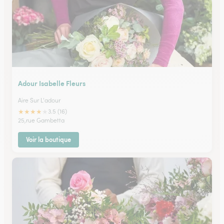
Adour Isabelle Fleurs
Aire Sur L'adour
★
★
★
★
★
3.5 (16)
25,rue Gambetta
Voir la boutique