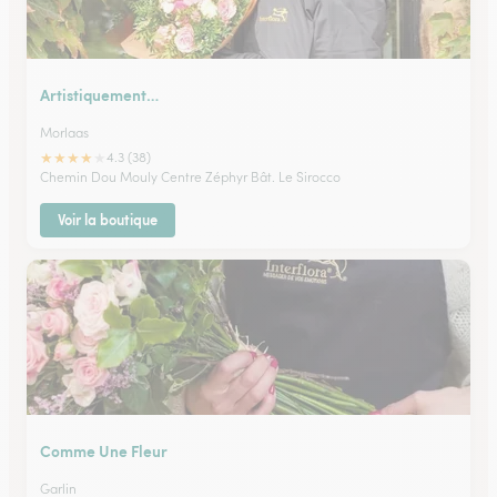
Artistiquement…
Morlaas
★
★
★
★
★
4.3 (38)
Chemin Dou Mouly Centre Zéphyr Bât. Le Sirocco
Voir la boutique
Comme Une Fleur
Garlin