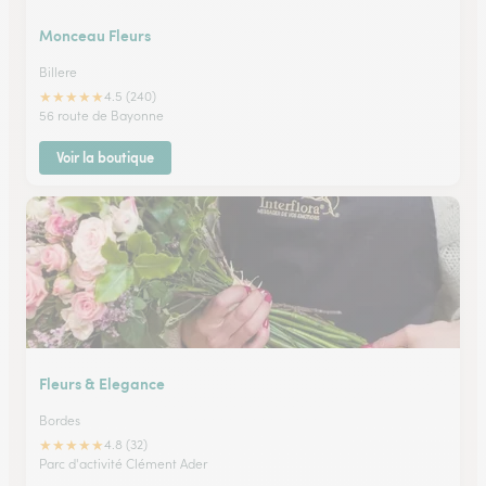
Monceau Fleurs
Billere
★
★
★
★
★
4.5 (240)
56 route de Bayonne
Voir la boutique
Fleurs & Elegance
Bordes
★
★
★
★
★
4.8 (32)
Parc d'activité Clément Ader