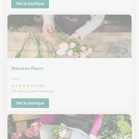
Voir la boutique
Monceau Fleurs
Lons
★
★
★
★
★
4.6 (248)
177 avenue Jean Mermoz
Voir la boutique