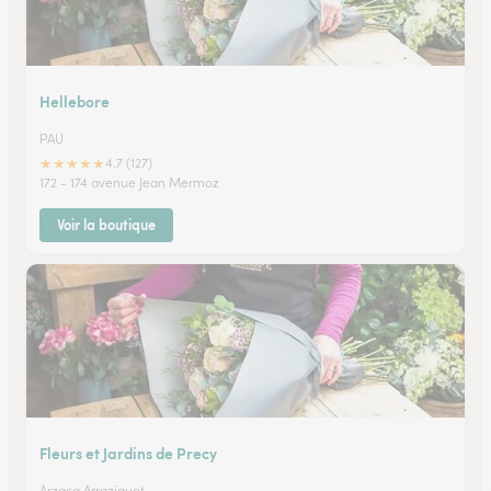
Hellebore
PAU
★
★
★
★
★
4.7 (127)
172 - 174 avenue Jean Mermoz
Voir la boutique
Fleurs et Jardins de Precy
Arzacq Arraziguet