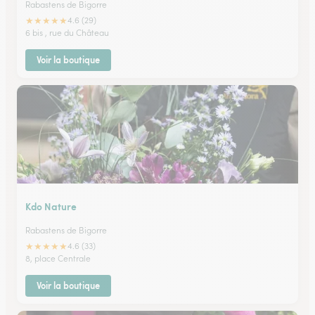
Rabastens de Bigorre
★
★
★
★
★
4.6 (29)
6 bis , rue du Château
Voir la boutique
Kdo Nature
Rabastens de Bigorre
★
★
★
★
★
4.6 (33)
8, place Centrale
Voir la boutique