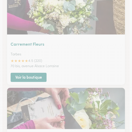
Carrement Fleurs
Tarbes
★
★
★
★
★
4.5 (220)
70 bis, avenue Alsace Lorraine
Voir la boutique