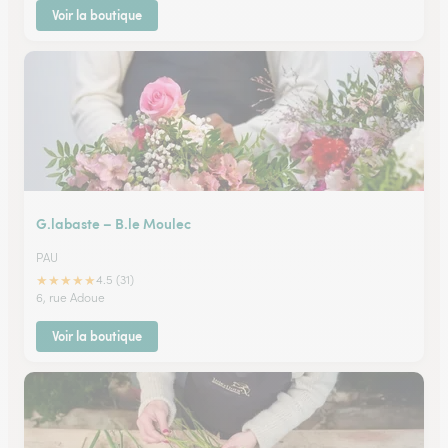
Voir la boutique
G.labaste – B.le Moulec
PAU
★
★
★
★
★
4.5 (31)
6, rue Adoue
Voir la boutique