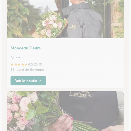
Monceau Fleurs
Billere
★
★
★
★
★
4.5 (240)
56 route de Bayonne
Voir la boutique