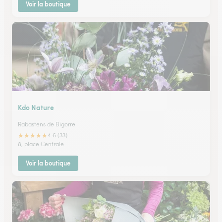
Voir la boutique
Kdo Nature
Rabastens de Bigorre
★
★
★
★
★
4.6 (33)
8, place Centrale
Voir la boutique