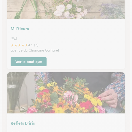
Mil’fleurs
PAU
★
★
★
★
★
4.9 (7)
avenue du Chanoine Galharet
Voir la boutique
Reflets D’iris