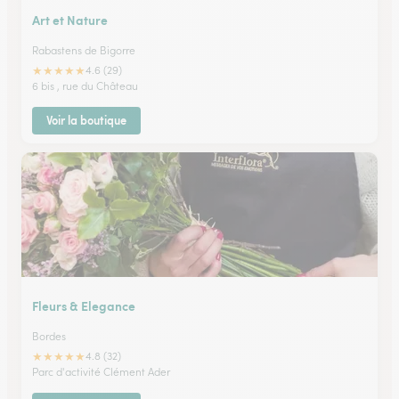
Art et Nature
Rabastens de Bigorre
★
★
★
★
★
4.6 (29)
6 bis , rue du Château
Voir la boutique
Fleurs & Elegance
Bordes
★
★
★
★
★
4.8 (32)
Parc d'activité Clément Ader