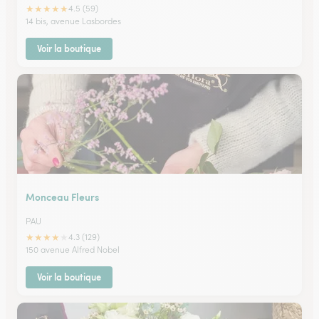
★
★
★
★
★
4.5 (59)
14 bis, avenue Lasbordes
Voir la boutique
Monceau Fleurs
PAU
★
★
★
★
★
4.3 (129)
150 avenue Alfred Nobel
Voir la boutique