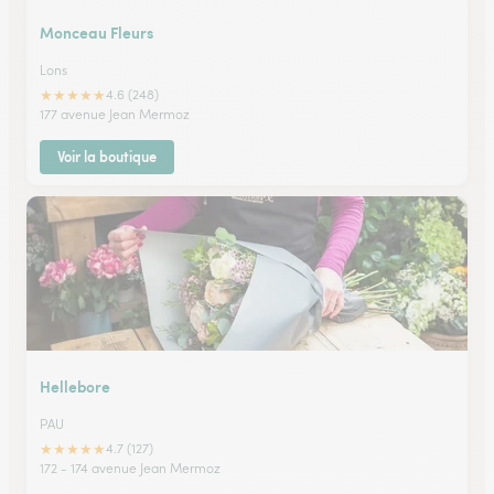
Monceau Fleurs
Lons
★
★
★
★
★
4.6 (248)
177 avenue Jean Mermoz
Voir la boutique
Hellebore
PAU
★
★
★
★
★
4.7 (127)
172 - 174 avenue Jean Mermoz