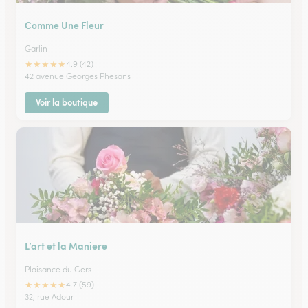
Comme Une Fleur
Garlin
★
★
★
★
★
4.9 (42)
42 avenue Georges Phesans
Voir la boutique
L’art et la Maniere
Plaisance du Gers
★
★
★
★
★
4.7 (59)
32, rue Adour