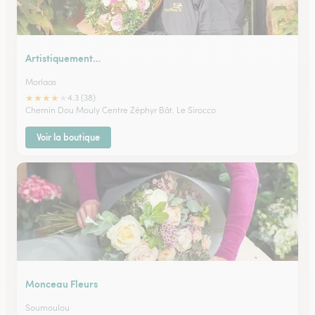
Artistiquement…
Morlaas
★
★
★
★
★
4.3 (38)
Chemin Dou Mouly Centre Zéphyr Bât. Le Sirocco
Voir la boutique
Monceau Fleurs
Soumoulou