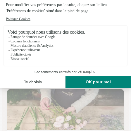
Le Papyrus
Serres Castet
★
★
★
★
★
4.3 (51)
79, chemin de Pau
Voir la boutique