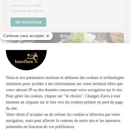
★
★
★
★
★
4.7 (109)
4, avenue des Sports
Voir la boutique
Mikedelacaze Cote Fleuri
PAU
★
★
★
★
★
4.6 (156)
70, bvd Tourasse
Voir la boutique