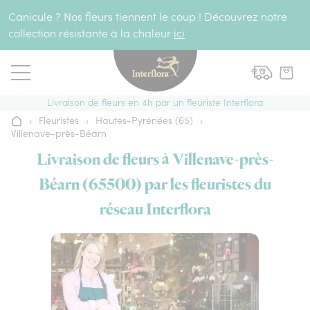
Aller au contenu
Canicule ? Nos fleurs tiennent le coup ! Découvrez notre
collection résistante à la chaleur
ici
Livraison de fleurs en 4h par un fleuriste Interflora
›
Fleuristes
›
Hautes-Pyrénées (65)
›
Accueil
Villenave-près-Béarn
Livraison de fleurs à Villenave-près-
Béarn (65500) par les fleuristes du
réseau Interflora