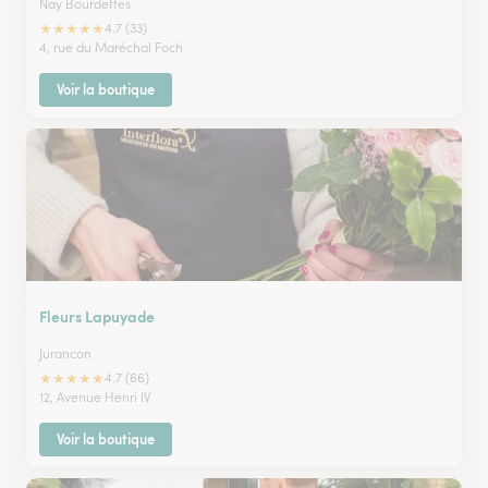
Nay Bourdettes
★
★
★
★
★
4.7 (33)
4, rue du Maréchal Foch
Voir la boutique
Fleurs Lapuyade
Jurancon
★
★
★
★
★
4.7 (66)
12, Avenue Henri IV
Voir la boutique