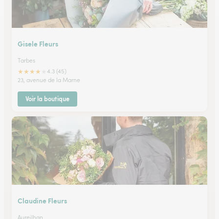
Gisele Fleurs
Tarbes
★
★
★
★
★
4.3 (45)
23, avenue de la Marne
Voir la boutique
Claudine Fleurs
Aureilhan