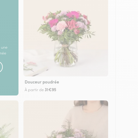
 une
rnée
Douceur poudrée
31€95
À partir de