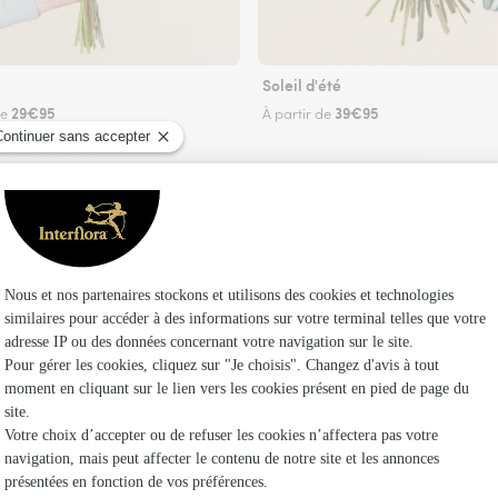
Soleil d'été
29€95
39€95
de
À partir de
Faire livrer des fleurs
euriste Interflora à Coslédaà-Lube-Boast et dan
Les fleuris
Interflora
Fleuristes