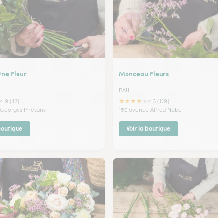
ne Fleur
Monceau Fleurs
PAU
★
★
★
★
★
4.9 (42)
4.3 (129)
 Georges Phesans
150 avenue Alfred Nobel
 boutique
Voir la boutique