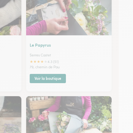
Le Papyrus
Serres Castet
★
★
★
★
★
4.3 (51)
79, chemin de Pau
Voir la boutique