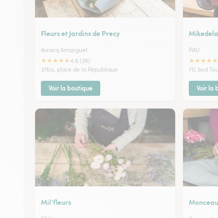
Fleurs et Jardins de Precy
Mikedela
Arzacq Arraziguet
PAU
★
★
★
★
★
★
★
★
★
★
4.6 (38)
37bis, place de la République
70, bvd To
Voir la boutique
Voir la
Mil’fleurs
Monceau 