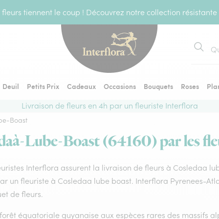
fleurs tiennent le coup ! Découvrez notre collection résistante
Recher
Deuil
Petits Prix
Cadeaux
Occasions
Bouquets
Roses
Pla
Livraison de fleurs en 4h par un fleuriste Interflora
be-Boast
édaà-Lube-Boast (64160) par les fleu
euristes Interflora assurent la livraison de fleurs à Cosledaa l
par un fleuriste à Cosledaa lube boast. Interflora Pyrenees-Atl
t de fleurs.
forêt équatoriale guyanaise aux espèces rares des massifs alp