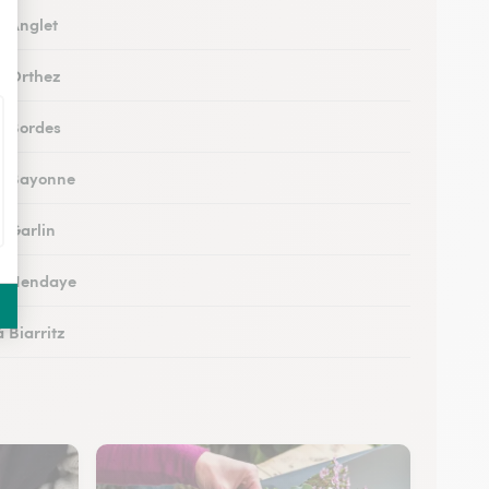
à Anglet
 à Orthez
 à Bordes
 à Bayonne
à Garlin
 à Hendaye
à Biarritz
 à Hasparren
à Ustaritz