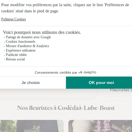
Fleuristes 
Fleuristes
Fleuristes
Fleuristes
Fleuristes 
Fleuristes
Fleuristes 
Fleuristes
Nos fleuristes à Coslédaà-Lube-Boast
Fleuristes 