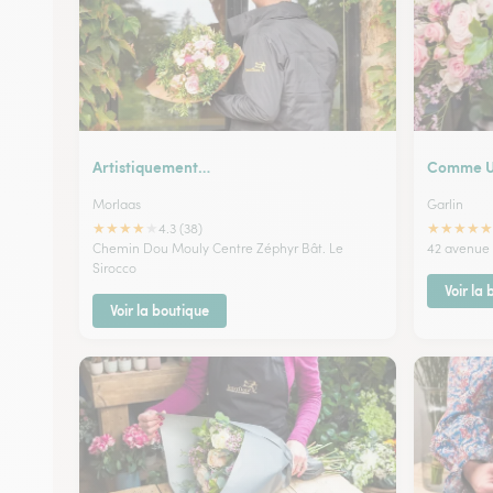
Artistiquement…
Comme U
Morlaas
Garlin
★
★
★
★
★
★
★
★
★
★
4.3 (38)
Chemin Dou Mouly Centre Zéphyr Bât. Le
42 avenue
Sirocco
Voir la
Voir la boutique