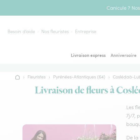
Aller au contenu
Canicule ? Nos 
Besoin d’aide
Nos fleuristes
Entreprise
Livraison express
Anniversaire
›
Fleuristes
›
Pyrénées-Atlantiques (64)
›
Coslédaà-Lu
Accueil
Livraison de fleurs à Cosl
Les fl
7j/7, 
bouque
De la 