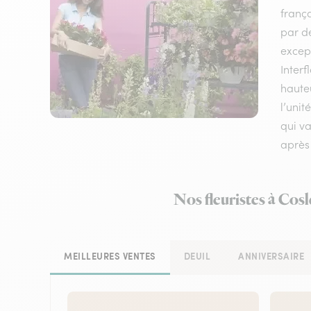
frança
par de
except
Interf
haute
l’unit
qui va
après 
Nos fleuristes à Cos
MEILLEURES VENTES
DEUIL
ANNIVERSAIRE