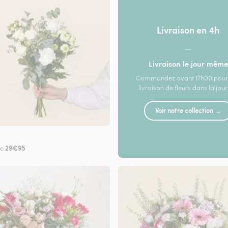
Livraison en 4h
—
Livraison le jour même
Commandez avant 17h00 pour
livraison de fleurs dans la jou
Voir notre collection →
29€95
de