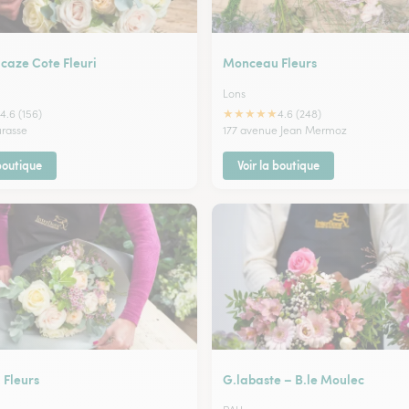
caze Cote Fleuri
Monceau Fleurs
Lons
★
★
★
★
★
4.6 (156)
4.6 (248)
urasse
177 avenue Jean Mermoz
 boutique
Voir la boutique
Fleurs
G.labaste – B.le Moulec