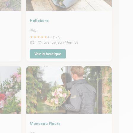
Hellebore
PAU
★
★
★
★
★
4.7 (127)
172 - 174 avenue Jean Mermoz
Voir la boutique
Monceau Fleurs