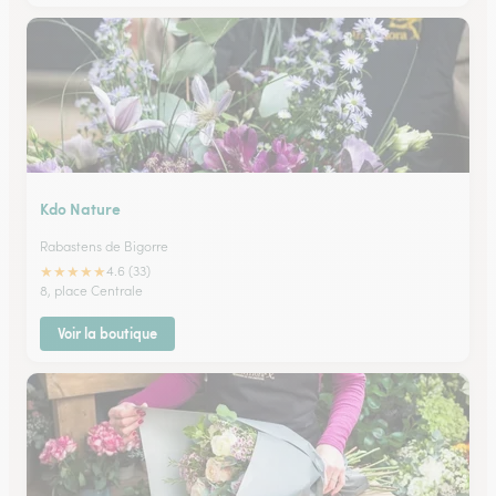
Kdo Nature
Rabastens de Bigorre
★
★
★
★
★
4.6 (33)
8, place Centrale
Voir la boutique