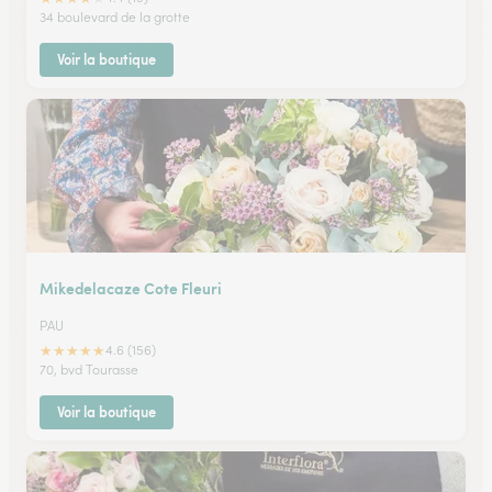
34 boulevard de la grotte
Voir la boutique
Mikedelacaze Cote Fleuri
PAU
★
★
★
★
★
4.6 (156)
70, bvd Tourasse
Voir la boutique