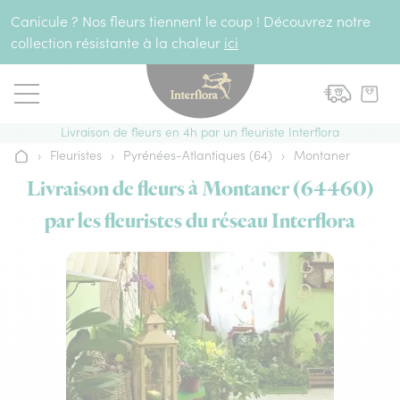
Aller au contenu
Canicule ? Nos fleurs tiennent le coup ! Découvrez notre
collection résistante à la chaleur
ici
Livraison de fleurs en 4h par un fleuriste Interflora
›
Fleuristes
›
Pyrénées-Atlantiques (64)
›
Montaner
Accueil
Livraison de fleurs à Montaner (64460)
par les fleuristes du réseau Interflora