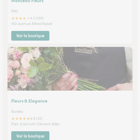
Monceau Fleurs
PAU
★
★
★
★
★
4.3 (129)
150 avenue Alfred Nobel
Voir la boutique
Fleurs & Elegance
Bordes
★
★
★
★
★
4.8 (32)
Parc d'activité Clément Ader
Voir la boutique