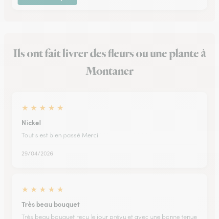
Ils ont fait livrer des fleurs ou une plante à
Montaner
★
★
★
★
★
Nickel
Tout s est bien passé Merci
29/04/2026
★
★
★
★
★
Très beau bouquet
Très beau bouquet reçu le jour prévu et avec une bonne tenue