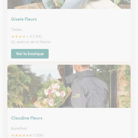
Gisele Fleurs
Tarbes
★
★
★
★
★
4.3 (45)
23, avenue de la Marne
Voir la boutique
Claudine Fleurs
Aureilhan
★
★
★
★
★
4.7 (109)