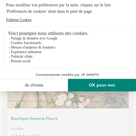
Reflets D’iris
Nay Bourdettes
★
★
★
★
★
4.7 (33)
4, rue du Maréchal Foch
Voir la boutique
Boutique Geneve Fleurs
Lourdes
★
★
★
★
★
4.4 (19)