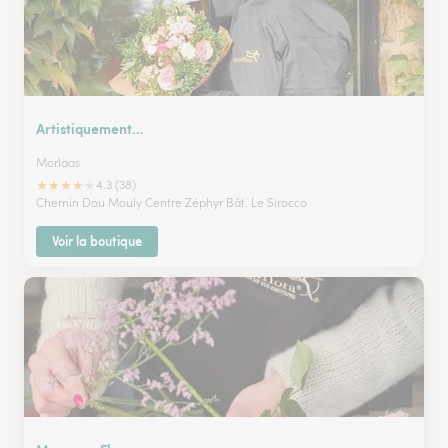
Artistiquement…
Morlaas
★
★
★
★
★
4.3 (38)
Chemin Dou Mouly Centre Zéphyr Bât. Le Sirocco
Voir la boutique