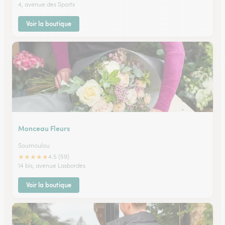
4, avenue des Sports
Voir la boutique
Monceau Fleurs
Soumoulou
★
★
★
★
★
4.5 (59)
14 bis, avenue Lasbordes
Voir la boutique