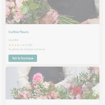
Cathie Fleurs
Lourdes
★
★
★
★
★
4.4 (30)
14, place du champ commun
Voir la boutique