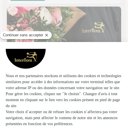
Duo de Fleurs
Lourdes
★
★
★
★
★
4.6 (79)
25, avenue Alexandre Marqui
Voir la boutique