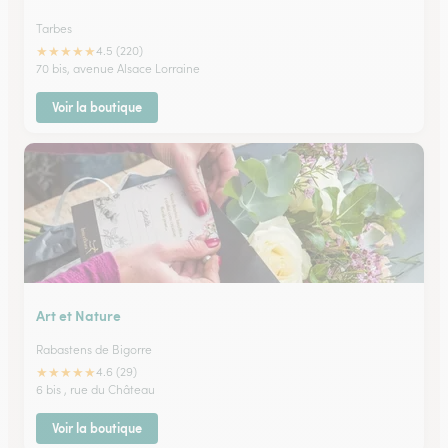
Tarbes
★
★
★
★
★
4.5 (220)
70 bis, avenue Alsace Lorraine
Voir la boutique
Art et Nature
Rabastens de Bigorre
★
★
★
★
★
4.6 (29)
6 bis , rue du Château
Voir la boutique