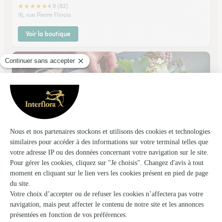
★
★
★
★
★
4.9 (82)
16, rue Pierre Flinois
Voir la boutique
Flower
Bouchain
★
★
★
★
★
4.1 (134)
108, rue Henri Bocquet
Voir la boutique