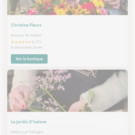
Christine Fleurs
Avesnes les Aubert
★
★
★
★
★
4.6 (37)
9, place Jean Jaurès
Voir la boutique
Le Jardin D’helene
Walincourt Selvigny