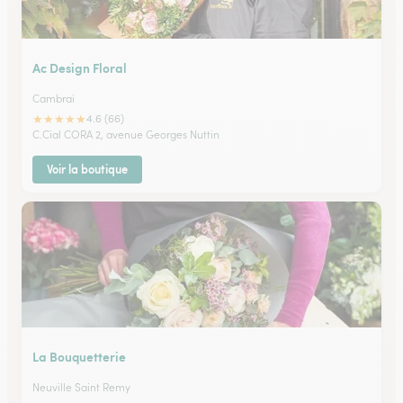
Ac Design Floral
Cambrai
★
★
★
★
★
4.6 (66)
C.Cial CORA 2, avenue Georges Nuttin
Voir la boutique
La Bouquetterie
Neuville Saint Remy