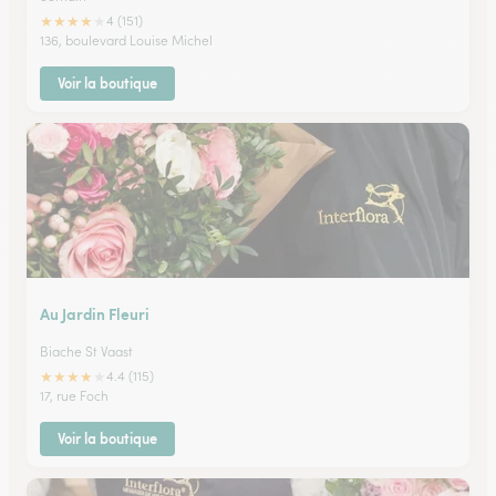
★
★
★
★
★
4 (151)
136, boulevard Louise Michel
Voir la boutique
Au Jardin Fleuri
Biache St Vaast
★
★
★
★
★
4.4 (115)
17, rue Foch
Voir la boutique