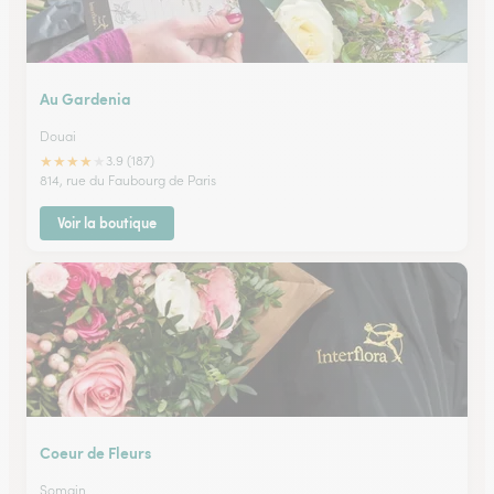
Au Gardenia
Douai
★
★
★
★
★
3.9 (187)
814, rue du Faubourg de Paris
Voir la boutique
Coeur de Fleurs
Somain