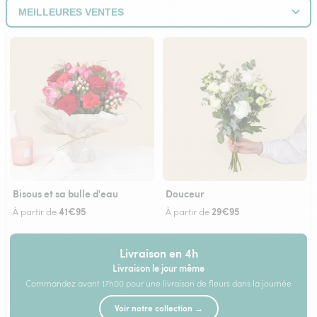
Bisous et sa bulle d'eau
Douceur
41€95
29€95
À partir de
À partir de
Livraison en 4h
Livraison le jour même
Commandez avant 17h00 pour une livraison de fleurs dans la journée
Voir notre collection →