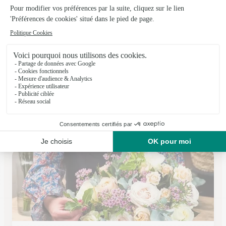
L’univers des Fleurs
Villers Outreaux
★
★
★
★
★
4.6 (43)
5, rue Gambetta
Voir la boutique