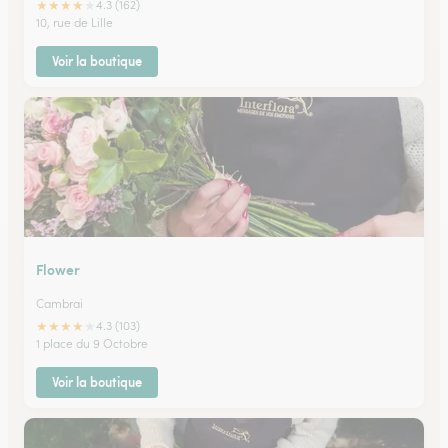
★
★
★
★
★
4.3 (162)
10, rue de Lille
Voir la boutique
Flower
Cambrai
★
★
★
★
★
4.3 (103)
1 place du 9 Octobre
Voir la boutique