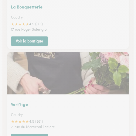
La Bouquetterie
Caudry
★
★
★
★
★
4.5 (361)
17 rue Roger Salengro
Voir la boutique
Vert’tige
Caudry
★
★
★
★
★
4.5 (361)
2, rue du Maréchal Leclerc