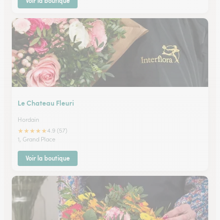
Voir la boutique
Le Chateau Fleuri
Hordain
★
★
★
★
★
4.9 (57)
1, Grand Place
Voir la boutique