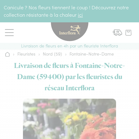
Aller au contenu
Canicule ? Nos fleurs tiennent le coup ! Découvrez notre
collection résistante à la chaleur
ici
Livraison de fleurs en 4h par un fleuriste Interflora
›
Fleuristes
›
Nord (59)
›
Fontaine-Notre-Dame
Accueil
Livraison de fleurs à Fontaine-Notre-
Dame (59400) par les fleuristes du
réseau Interflora