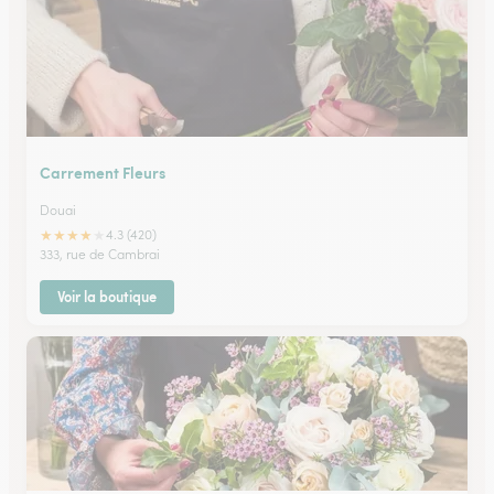
Carrement Fleurs
Douai
★
★
★
★
★
4.3 (420)
333, rue de Cambrai
Voir la boutique