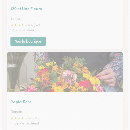
120 et Une Fleurs
Somain
★
★
★
★
★
4.4 (52)
121, rue Pasteur
Voir la boutique
Rapid’flore
Denain
★
★
★
★
★
3.8 (70)
1, rue Pierre Bériot