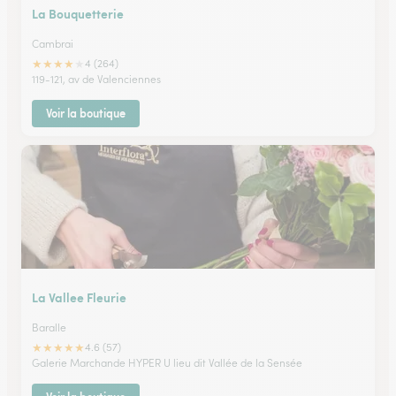
La Bouquetterie
Cambrai
★
★
★
★
★
4 (264)
119-121, av de Valenciennes
Voir la boutique
La Vallee Fleurie
Baralle
★
★
★
★
★
4.6 (57)
Galerie Marchande HYPER U lieu dit Vallée de la Sensée