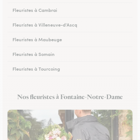
Fleuristes à Cambrai
Fleuristes à Villeneuve-d’Ascq
Fleuristes à Maubeuge
Fleuristes à Somain
Fleuristes à Tourcoing
Fleuristes à Loos
Nos fleuristes à Fontaine-Notre-Dame
Fleuristes à Cysoing