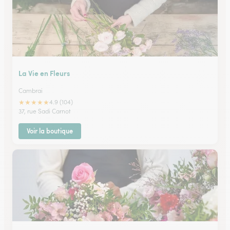
La Vie en Fleurs
Cambrai
★
★
★
★
★
4.9 (104)
37, rue Sadi Carnot
Voir la boutique