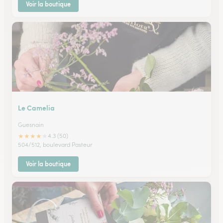
Voir la boutique
Le Camelia
Guesnain
★
★
★
★
★
4.3 (50)
504/512, boulevard Pasteur
Voir la boutique