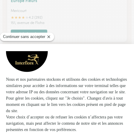
Europe Fleurs
Mericourt
★
★
★
★
★
4.2 (292)
151, avenue de Floha
Voir la boutique
Les Floralies D’anchin
Pecquencourt
★
★
★
★
★
4.7 (54)
13-15, rue Gustave Coliez
Voir la boutique