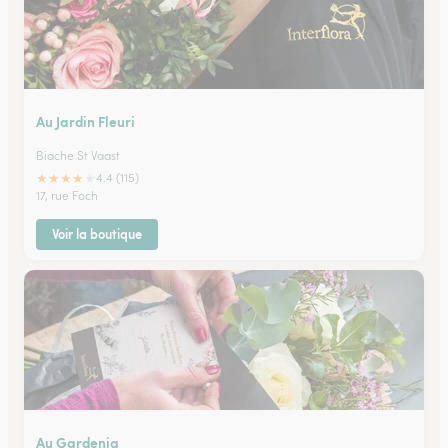
Au Jardin Fleuri
Biache St Vaast
★
★
★
★
★
4.4 (115)
17, rue Foch
Voir la boutique
Au Gardenia