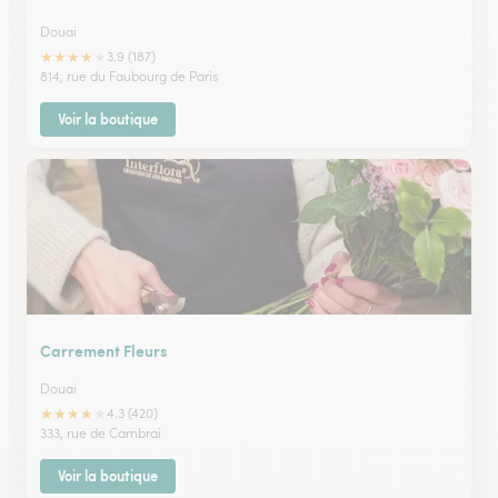
Douai
★
★
★
★
★
3.9 (187)
814, rue du Faubourg de Paris
Voir la boutique
Carrement Fleurs
Douai
★
★
★
★
★
4.3 (420)
333, rue de Cambrai
Voir la boutique