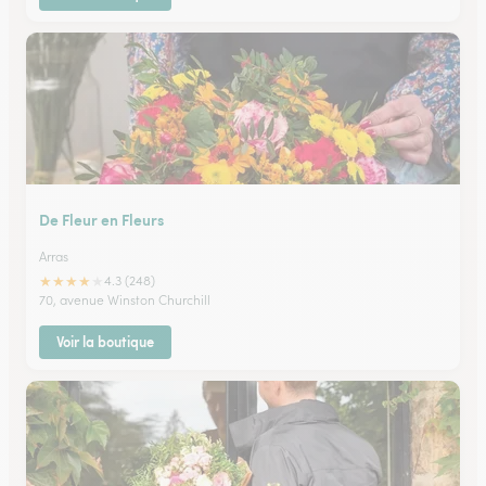
De Fleur en Fleurs
Arras
★
★
★
★
★
4.3 (248)
70, avenue Winston Churchill
Voir la boutique