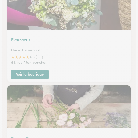
Fleurazur
Henin Beaumont
★
★
★
★
★
4.6 (115)
64, rue Montpencher
Voir la boutique