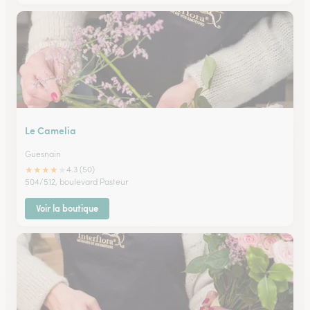
Le Camelia
Guesnain
★
★
★
★
★
4.3 (50)
504/512, boulevard Pasteur
Voir la boutique