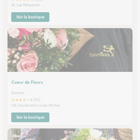
19, rue Massenet
Voir la boutique
Coeur de Fleurs
Somain
★
★
★
★
★
4 (151)
136, boulevard Louise Michel
Voir la boutique