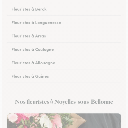
Fleuristes à Berck
Fleuristes à Longuenesse
Fleuristes à Arras
Fleuristes à Coulogne
Fleuristes à Allouagne
Fleuristes à Guînes
Fleuristes à Méricourt
Nos fleuristes à Noyelles-sous-Bellonne
Fleuristes à Rang-du-Fliers