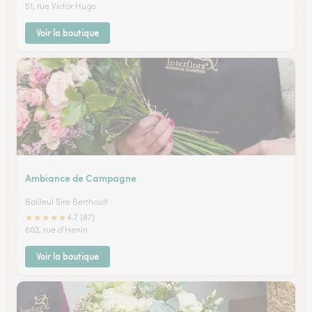
51, rue Victor Hugo
Voir la boutique
Ambiance de Campagne
Bailleul Sire Berthoult
★
★
★
★
★
4.7 (87)
602, rue d'Henin
Voir la boutique