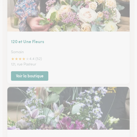
120 et Une Fleurs
Somain
★
★
★
★
★
4.4 (52)
121, rue Pasteur
Voir la boutique