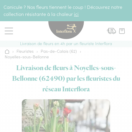
Aller au contenu
Canicule ? Nos fleurs tiennent le coup ! Découvrez notre
collection résistante à la chaleur
ici
Livraison de fleurs en 4h par un fleuriste Interflora
›
Fleuristes
›
Pas-de-Calais (62)
›
Accueil
Noyelles-sous-Bellonne
Livraison de fleurs à Noyelles-sous-
Bellonne (62490) par les fleuristes du
réseau Interflora