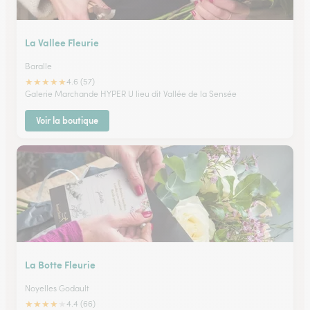
La Vallee Fleurie
Baralle
★
★
★
★
★
4.6 (57)
Galerie Marchande HYPER U lieu dit Vallée de la Sensée
Voir la boutique
La Botte Fleurie
Noyelles Godault
★
★
★
★
★
4.4 (66)