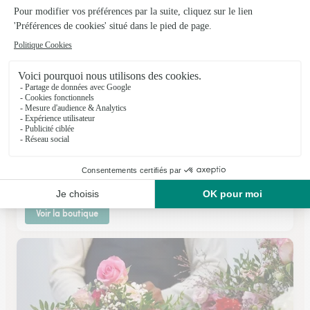
Arnaud Lechantre « M.o.f »
Arras
★
★
★
★
★
4.4 (135)
2 Square Jouhaux
Voir la boutique