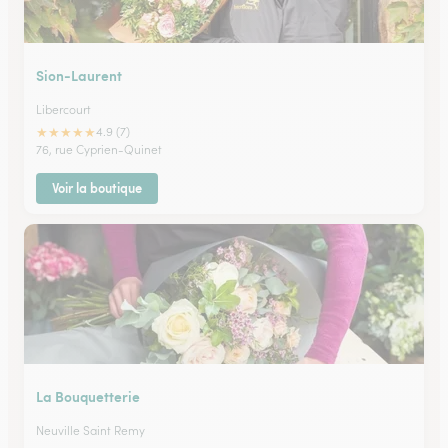
Sion-Laurent
Libercourt
★
★
★
★
★
4.9 (7)
76, rue Cyprien-Quinet
Voir la boutique
La Bouquetterie
Neuville Saint Remy