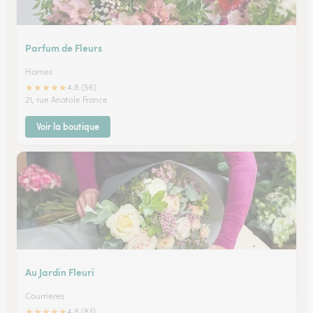
Parfum de Fleurs
Harnes
★
★
★
★
★
4.8 (56)
21, rue Anatole France
Voir la boutique
Au Jardin Fleuri
Courrieres
★
★
★
★
★
4.8 (83)