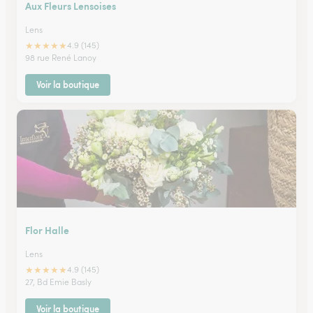
Aux Fleurs Lensoises
Lens
★
★
★
★
★
4.9 (145)
98 rue René Lanoy
Voir la boutique
Flor Halle
Lens
★
★
★
★
★
4.9 (145)
27, Bd Emie Basly
Voir la boutique