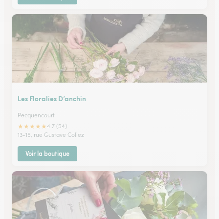
Les Floralies D’anchin
Pecquencourt
★
★
★
★
★
4.7 (54)
13-15, rue Gustave Coliez
Voir la boutique