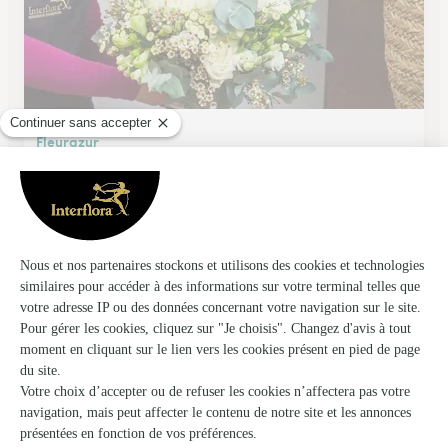
Fleurazur
Henin Beaumont
★
★
★
★
★
4.6 (115)
64, rue Montpencher
Voir la boutique