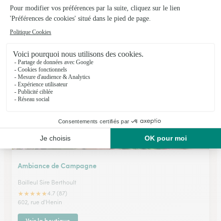
La Bouquetterie
Neuville Saint Remy
★
★
★
★
★
4.3 (162)
10, rue de Lille
Voir la boutique
Ambiance de Campagne
Bailleul Sire Berthoult
★
★
★
★
★
4.7 (87)
602, rue d'Henin