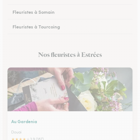
Fleuristes à Somain
Fleuristes à Tourcoing
Fleuristes à Loos
Nos fleuristes à Estrées
Fleuristes à Cysoing
Au Gardenia
Douai
★
★
★
★
★
3.9 (187)