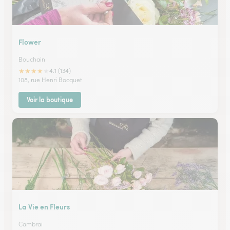
Flower
Bouchain
★
★
★
★
★
4.1 (134)
108, rue Henri Bocquet
Voir la boutique
La Vie en Fleurs
Cambrai