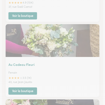
★
★
★
★
★
4.9 (104)
37, rue Sadi Carnot
Voir la boutique
Au Cadeau Fleuri
Fenain
★
★
★
★
★
3.5 (14)
40, rue Jean Jaurès
Voir la boutique