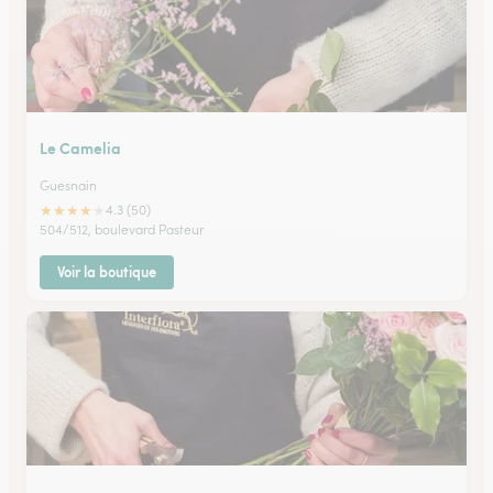
Le Camelia
Guesnain
★
★
★
★
★
4.3 (50)
504/512, boulevard Pasteur
Voir la boutique