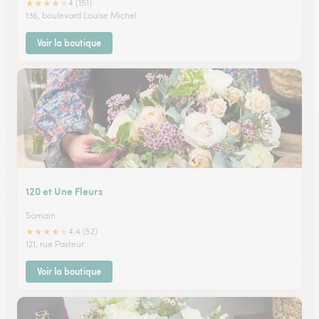
★
★
★
★
★
4 (151)
136, boulevard Louise Michel
Voir la boutique
120 et Une Fleurs
Somain
★
★
★
★
★
4.4 (52)
121, rue Pasteur
Voir la boutique