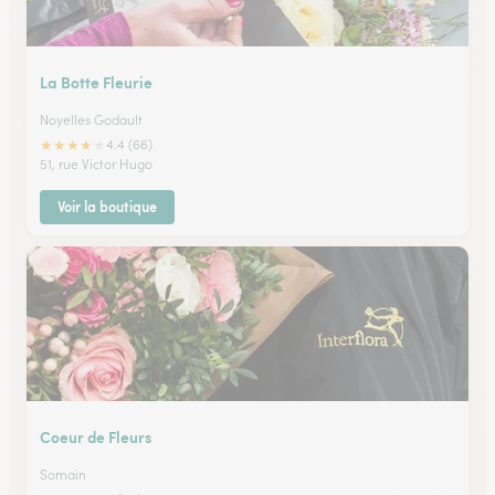
La Botte Fleurie
Noyelles Godault
★
★
★
★
★
4.4 (66)
51, rue Victor Hugo
Voir la boutique
Coeur de Fleurs
Somain