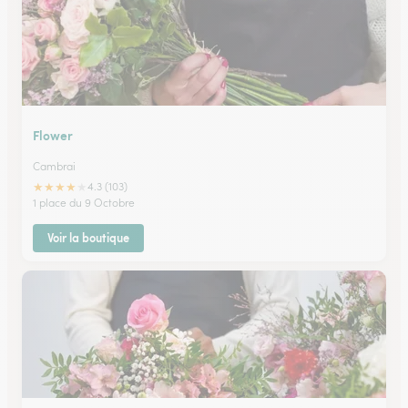
Flower
Cambrai
★
★
★
★
★
4.3 (103)
1 place du 9 Octobre
Voir la boutique