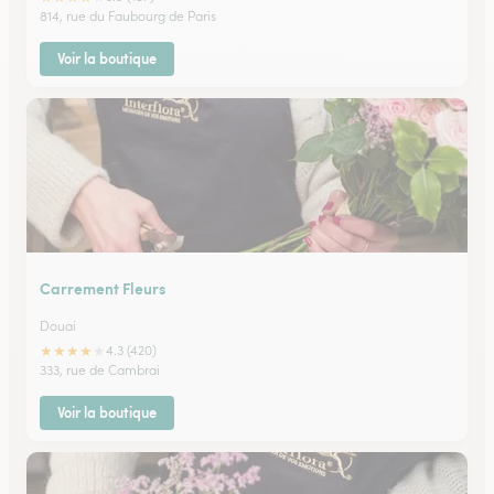
814, rue du Faubourg de Paris
Voir la boutique
Carrement Fleurs
Douai
★
★
★
★
★
4.3 (420)
333, rue de Cambrai
Voir la boutique