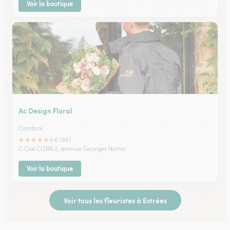
Voir la boutique
Ac Design Floral
Cambrai
★
★
★
★
★
4.6 (66)
C.Cial CORA 2, avenue Georges Nuttin
Voir la boutique
Voir tous les fleuristes à Estrées