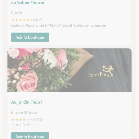
La Vallee Fleurie
Baralle
★
★
★
★
★
4.6 (57)
Galerie Marchande HYPER U lieu dit Vallée de la Sensée
Voir la boutique
Au Jardin Fleuri
Biache St Vaast
★
★
★
★
★
4.4 (115)
17, rue Foch
Voir la boutique