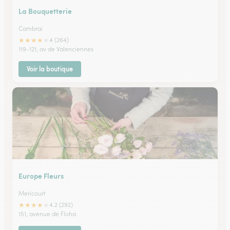
La Bouquetterie
Cambrai
★
★
★
★
★
4 (264)
119-121, av de Valenciennes
Voir la boutique
Europe Fleurs
Mericourt
★
★
★
★
★
4.2 (292)
151, avenue de Floha