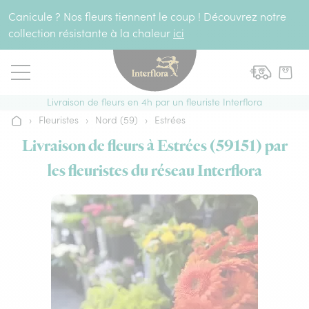
Aller au contenu
Canicule ? Nos fleurs tiennent le coup ! Découvrez notre
collection résistante à la chaleur
ici
Livraison de fleurs en 4h par un fleuriste Interflora
›
Fleuristes
›
Nord (59)
›
Estrées
Accueil
Livraison de fleurs à Estrées (59151) par
les fleuristes du réseau Interflora