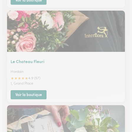
Voir la boutique
Le Chateau Fleuri
Hordain
★
★
★
★
★
4.9 (57)
1, Grand Place
Voir la boutique