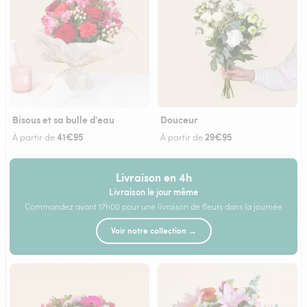
Bisous et sa bulle d'eau
Douceur
41€95
29€95
À partir de
À partir de
Livraison en 4h
Livraison le jour même
Commandez avant 17h00 pour une livraison de fleurs dans la journée
Voir notre collection →