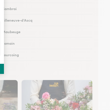
 à Cambrai
 à Villeneuve-d’Ascq
s à Maubeuge
 à Somain
 à Tourcoing
à Loos
 à Cysoing