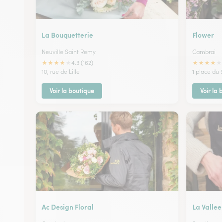
La Bouquetterie
Flower
Neuville Saint Remy
Cambrai
★
★
★
★
★
★
★
★
★
★
4.3 (162)
10, rue de Lille
1 place du
Voir la boutique
Voir la
Ac Design Floral
La Vallee