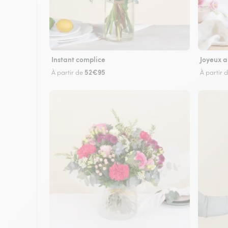
Instant complice
Joyeux a
52€95
À partir de
À partir 