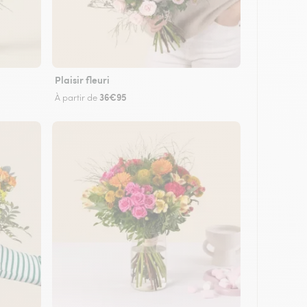
Plaisir fleuri
36€95
À partir de