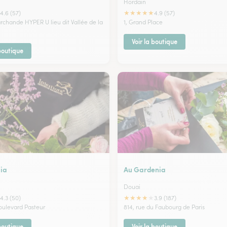
Hordain
★
★
★
★
★
4.6 (57)
4.9 (57)
rchande HYPER U lieu dit Vallée de la
1, Grand Place
Voir la boutique
 boutique
ia
Au Gardenia
Douai
★
★
★
★
★
4.3 (50)
3.9 (187)
oulevard Pasteur
814, rue du Faubourg de Paris
 boutique
Voir la boutique