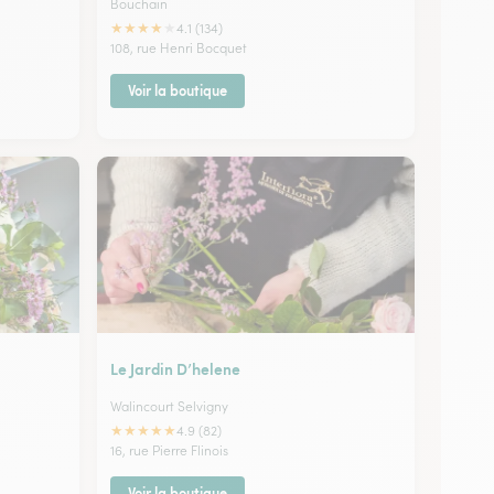
Bouchain
★
★
★
★
★
4.1 (134)
108, rue Henri Bocquet
Voir la boutique
Le Jardin D’helene
Walincourt Selvigny
★
★
★
★
★
4.9 (82)
16, rue Pierre Flinois
Voir la boutique