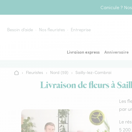
Aller au contenu
Canicule ? Nos 
Besoin d’aide
Nos fleuristes
Entreprise
Livraison express
Anniversaire
›
Fleuristes
›
Nord (59)
›
Sailly-lez-Cambrai
Accueil
Livraison de fleurs à Sai
Les fl
par un
Le rés
5 200 