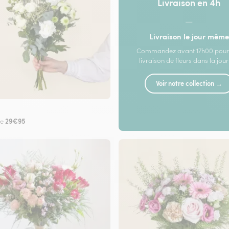
Livraison en 4h
—
Livraison le jour même
Commandez avant 17h00 pour
livraison de fleurs dans la jou
Voir notre collection →
29€95
de