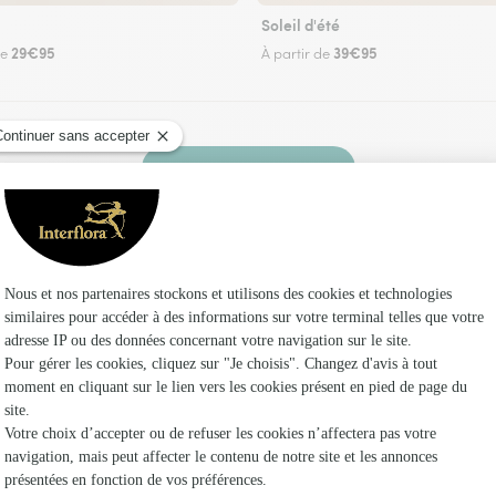
Soleil d'été
29€95
39€95
de
À partir de
Faire livrer des fleurs
leuriste Interflora à Sailly-lez-Cambrai et dans
Les fl
Fleuristes à
Fleuristes
Fleuristes