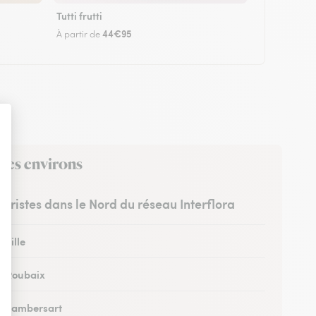
Tutti frutti
44€95
À partir de
 ses environs
euristes dans le Nord du réseau Interflora
 Lille
 à Roubaix
 à Lambersart