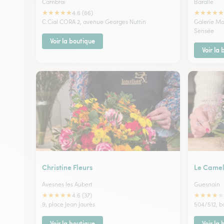
Cambrai
Baralle
★
★
★
★
★
★
★
★
★
★
4.6 (66)
C.Cial CORA 2, avenue Georges Nuttin
Galerie Ma
Sensée
Voir la boutique
Voir la
Christine Fleurs
Le Camel
Avesnes les Aubert
Guesnain
★
★
★
★
★
★
★
★
★
★
4.6 (37)
9, place Jean Jaurès
504/512, b
Voir la boutique
Voir la