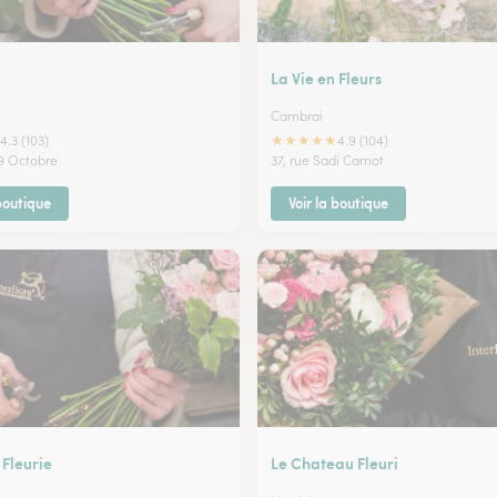
La Vie en Fleurs
Cambrai
★
★
★
★
★
4.3 (103)
4.9 (104)
 9 Octobre
37, rue Sadi Carnot
 boutique
Voir la boutique
 Fleurie
Le Chateau Fleuri