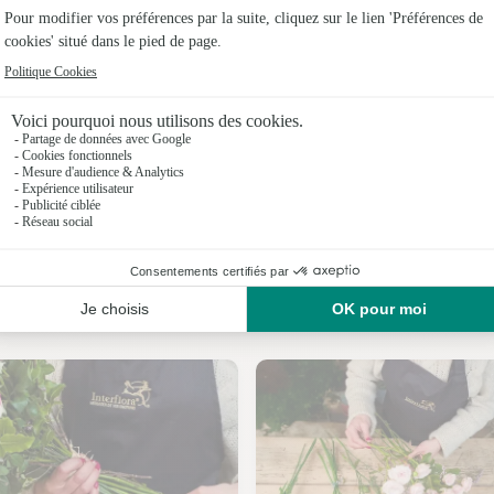
Fleuristes
Fleuristes
Fleuriste
Fleuristes
Fleuristes
Fleuristes 
Nos fleuristes à Sailly-lez-Cambrai
Fleuristes