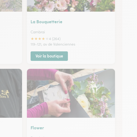
La Bouquetterie
Cambrai
★
★
★
★
★
4 (264)
119-121, av de Valenciennes
Voir la boutique
Flower