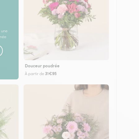
 une
rnée
Douceur poudrée
31€95
À partir de