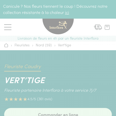
Aller au contenu
Canicule ? Nos fleurs tiennent le coup ! Découvrez notre
collection résistante à la chaleur
ici
Livraison de fleurs en 4h par un fleuriste Interflora
›
Fleuristes
›
Nord (59)
›
Vert’tige
Accueil
Fleuriste Caudry
VERT’TIGE
Fleuriste partenaire Interflora à votre service 7j/7
★
★
★
★
★
4.5/5 (361 avis)
Commander en ligne