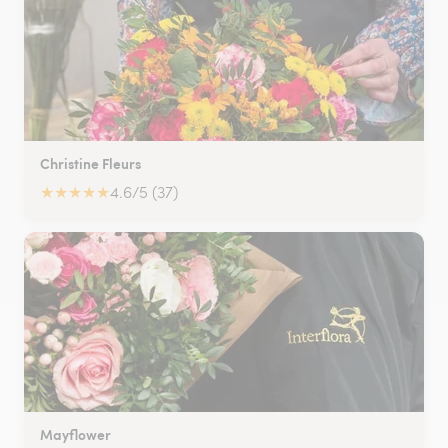
Christine Fleurs
★
★
★
★
★
4.6/5 (37)
Mayflower