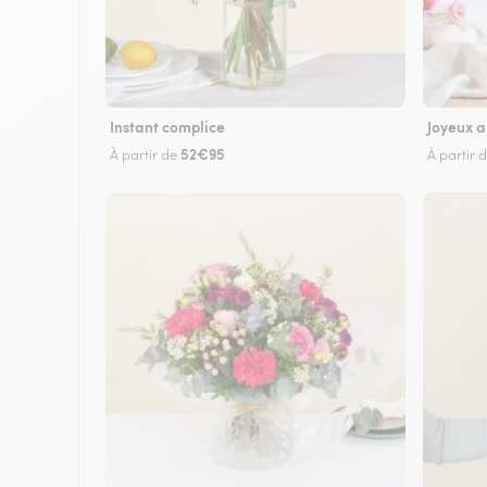
Instant complice
Joyeux a
52€95
À partir de
À partir 