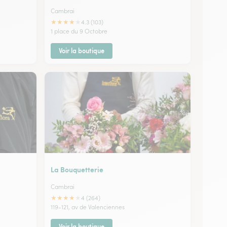
Cambrai
★
★
★
★
★
4.3 (103)
1 place du 9 Octobre
Voir la boutique
La Bouquetterie
Cambrai
★
★
★
★
★
4 (264)
119-121, av de Valenciennes
Voir la boutique