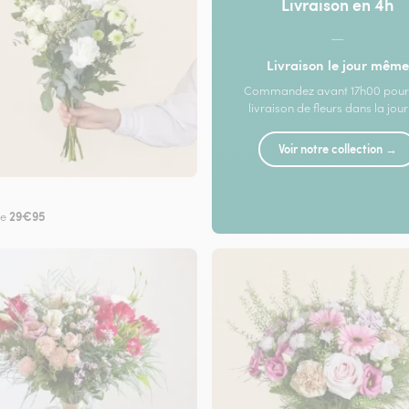
Livraison en 4h
—
Livraison le jour même
Commandez avant 17h00 pour
livraison de fleurs dans la jou
Voir notre collection →
29€95
de