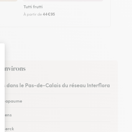
Tutti frutti
44€95
À partir de
s environs
stes dans le Pas-de-Calais du réseau Interflora
 à Bapaume
à Lens
à Berck