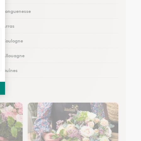
 à Longuenesse
à Arras
 à Coulogne
 à Allouagne
 à Guînes
 à Méricourt
 à Rang-du-Fliers