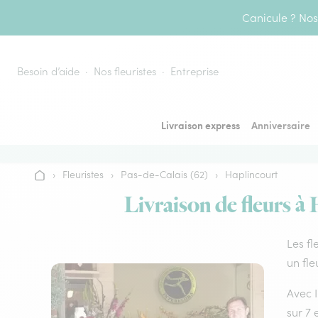
Aller au contenu
Canicule ? Nos 
Besoin d’aide
Nos fleuristes
Entreprise
Livraison express
Anniversaire
›
Fleuristes
›
Pas-de-Calais (62)
›
Haplincourt
Accueil
Livraison de fleurs à 
Les fl
un fle
Avec I
sur 7