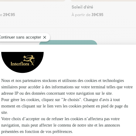
Soleil d'été
29€95
39€95
de
À partir de
Faire livrer des fleurs
n fleuriste Interflora à Haplincourt et dans se
Les fleuri
Fleuristes
Fleuristes 
Fleuristes 