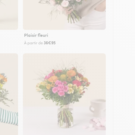
Plaisir fleuri
36€95
À partir de