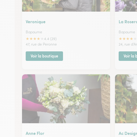
Veronique
La Roser
Bapaume
Bapaume
★
★
★
★
★
★
★
★
★
★
4.4 (29)
47, rue de Peronne
24, rue d'A
Voir la boutique
Voir la
Anne Flor
Ac Design