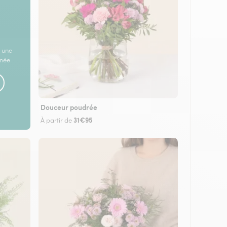
 une
rnée
Douceur poudrée
31€95
À partir de