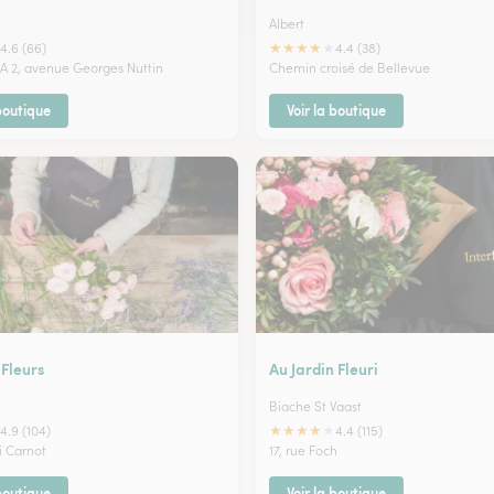
Albert
★
★
★
★
★
4.6 (66)
4.4 (38)
A 2, avenue Georges Nuttin
Chemin croisé de Bellevue
 boutique
Voir la boutique
 Fleurs
Au Jardin Fleuri
Biache St Vaast
★
★
★
★
★
4.9 (104)
4.4 (115)
i Carnot
17, rue Foch
 boutique
Voir la boutique