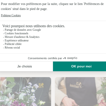
Fleuristes
Fleuristes 
Fleuristes
Fleuristes
Fleuristes
Fleuristes
Nos fleuristes à Haplincourt
Fleuristes