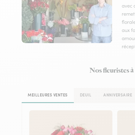
avec d
remet
floral
aux fo
amour,
récep
Nos fleuristes 
MEILLEURES VENTES
DEUIL
ANNIVERSAIRE