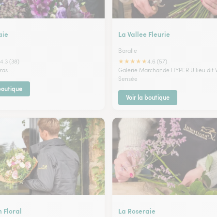
aie
La Vallee Fleurie
Baralle
★
★
★
★
★
4.3 (38)
4.6 (57)
rras
Galerie Marchande HYPER U lieu dit V
Sensée
 boutique
Voir la boutique
 Floral
La Roseraie