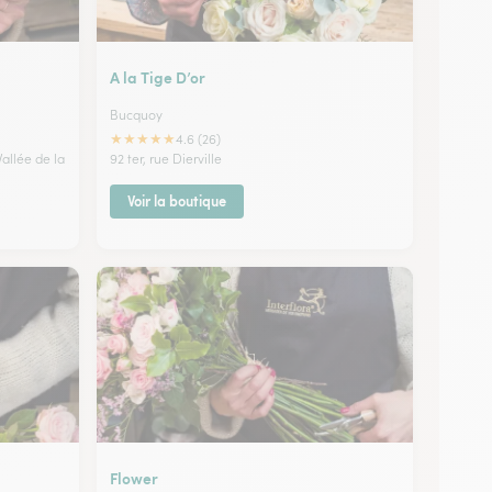
A la Tige D’or
Bucquoy
★
★
★
★
★
4.6 (26)
allée de la
92 ter, rue Dierville
Voir la boutique
Flower