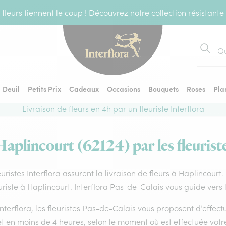
fleurs tiennent le coup ! Découvrez notre collection résistante
Recher
Deuil
Petits Prix
Cadeaux
Occasions
Bouquets
Roses
Pla
Livraison de fleurs en 4h par un fleuriste Interflora
Haplincourt (62124) par les fleurist
euristes Interflora assurent la livraison de fleurs à Haplincourt
uriste à Haplincourt. Interflora Pas-de-Calais vous guide vers 
nterflora, les fleuristes Pas-de-Calais vous proposent d’effectue
 et en moins de 4 heures, selon le moment où est effectuée vo