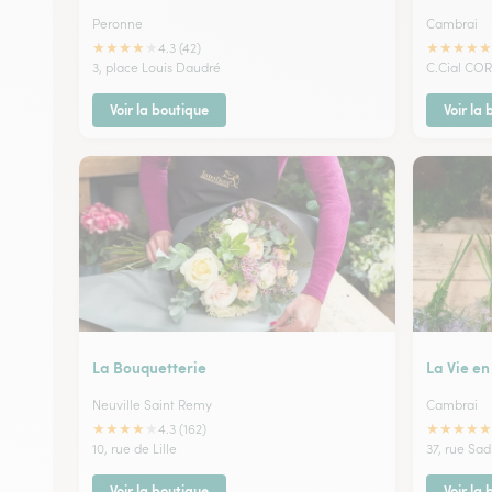
Peronne
Cambrai
★
★
★
★
★
★
★
★
★
★
4.3 (42)
3, place Louis Daudré
C.Cial COR
Voir la boutique
Voir la
La Bouquetterie
La Vie en
Neuville Saint Remy
Cambrai
★
★
★
★
★
★
★
★
★
★
4.3 (162)
10, rue de Lille
37, rue Sad
Voir la boutique
Voir la