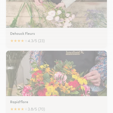
Dehouck Fleurs
★
★
★
★
★
4.3/5 (23)
Rapid'flore
★
★
★
★
★
3.8/5 (70)