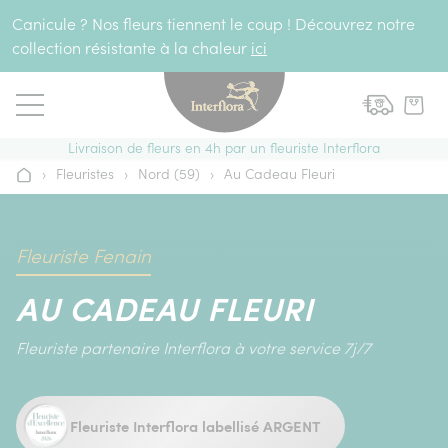
Aller au contenu
Canicule ? Nos fleurs tiennent le coup ! Découvrez notre
collection résistante à la chaleur
ici
Livraison de fleurs en 4h par un fleuriste Interflora
›
Fleuristes
›
Nord (59)
›
Au Cadeau Fleuri
Accueil
Fleuriste Fenain
AU CADEAU FLEURI
Fleuriste partenaire Interflora à votre service 7j/7
Fleuriste Interflora labellisé ARGENT