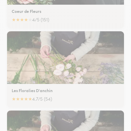
Coeur de Fleurs
★
★
★
★
★
4/5 (151)
Les Floralies D'anchin
★
★
★
★
★
4.7/5 (54)