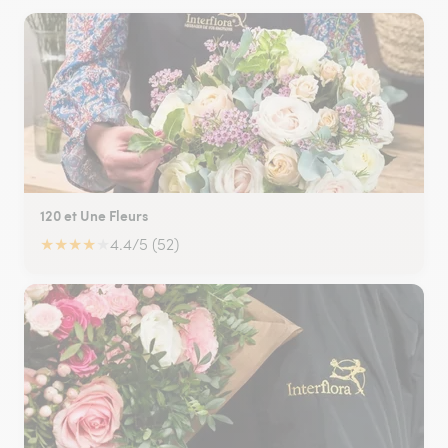
120 et Une Fleurs
★
★
★
★
★
4.4/5 (52)