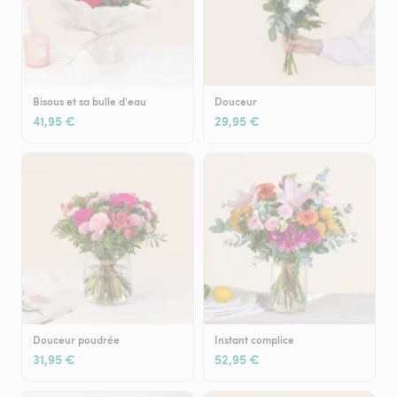
Bisous et sa bulle d'eau
Douceur
41,95 €
29,95 €
Douceur poudrée
Instant complice
31,95 €
52,95 €