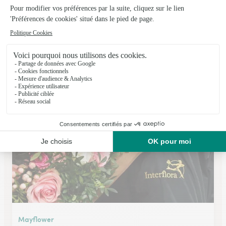
Le Temps D’une Fleur
Fresnoy le Grand
★
★
★
★
★
4.9 (56)
8 bis, Place Vatin
Voir la boutique
Mayflower