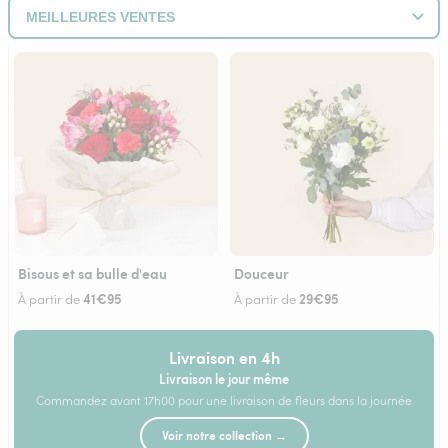
Bisous et sa bulle d'eau
Douceur
41€95
29€95
À partir de
À partir de
Livraison en 4h
Livraison le jour même
Commandez avant 17h00 pour une livraison de fleurs dans la journée
Voir notre collection →