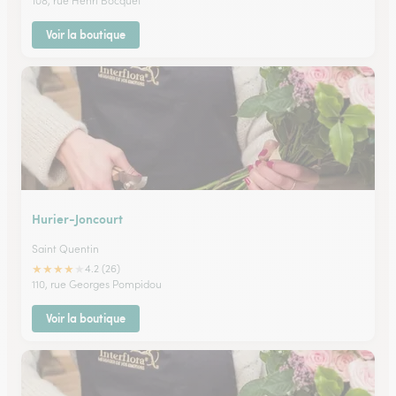
108, rue Henri Bocquet
Voir la boutique
Hurier-Joncourt
Saint Quentin
★
★
★
★
★
4.2 (26)
110, rue Georges Pompidou
Voir la boutique