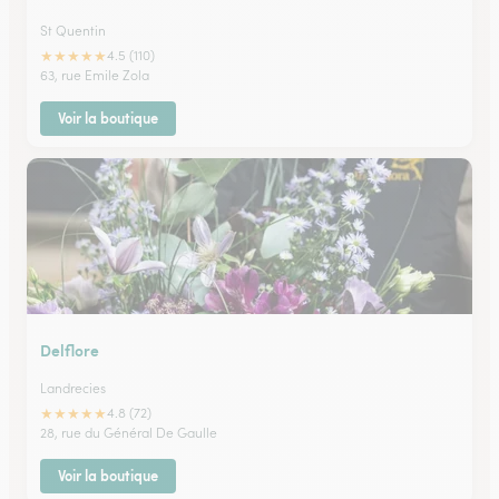
St Quentin
★
★
★
★
★
4.5 (110)
63, rue Emile Zola
Voir la boutique
Delflore
Landrecies
★
★
★
★
★
4.8 (72)
28, rue du Général De Gaulle
Voir la boutique