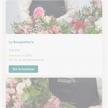
La Bouquetterie
Cambrai
★
★
★
★
★
4 (264)
119-121, av de Valenciennes
Voir la boutique