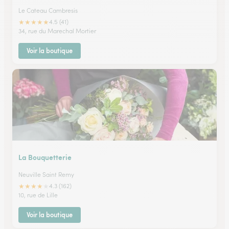
Le Cateau Cambresis
★
★
★
★
★
4.5 (41)
34, rue du Marechal Mortier
Voir la boutique
La Bouquetterie
Neuville Saint Remy
★
★
★
★
★
4.3 (162)
10, rue de Lille
Voir la boutique