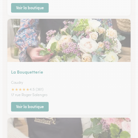
Voir la boutique
La Bouquetterie
Caudry
★
★
★
★
★
4.5 (361)
17 rue Roger Salengro
Voir la boutique