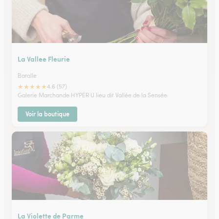
La Vallee Fleurie
Baralle
★
★
★
★
★
4.6 (57)
Galerie Marchande HYPER U lieu dit Vallée de la Sensée
Voir la boutique
La Violette de Parme