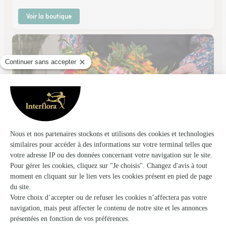
Voir la boutique
Christine Fleurs
Avesnes les Aubert
★
★
★
★
★
4.6 (37)
9, place Jean Jaurès
Voir la boutique