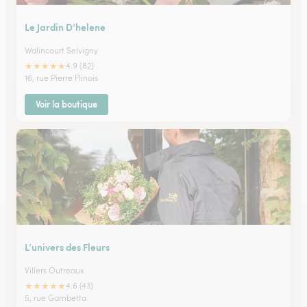
Le Jardin D’helene
Walincourt Selvigny
★
★
★
★
★
4.9 (82)
16, rue Pierre Flinois
Voir la boutique
L’univers des Fleurs
Villers Outreaux
★
★
★
★
★
4.6 (43)
5, rue Gambetta