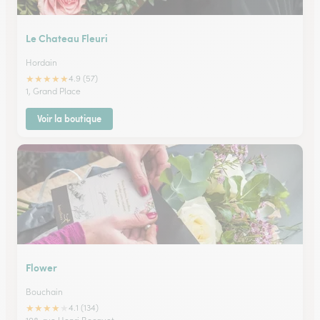
Le Chateau Fleuri
Hordain
★
★
★
★
★
4.9 (57)
1, Grand Place
Voir la boutique
Flower
Bouchain
★
★
★
★
★
4.1 (134)