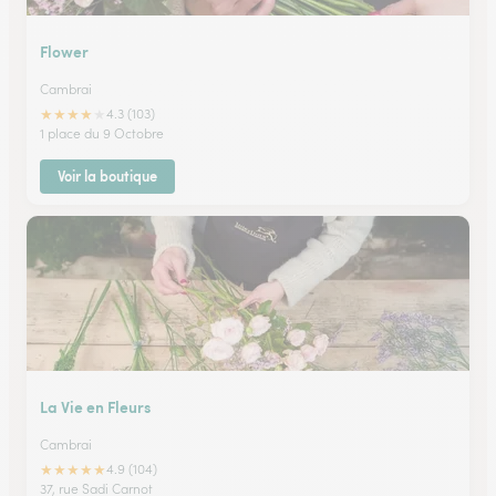
Flower
Cambrai
★
★
★
★
★
4.3 (103)
1 place du 9 Octobre
Voir la boutique
La Vie en Fleurs
Cambrai
★
★
★
★
★
4.9 (104)
37, rue Sadi Carnot