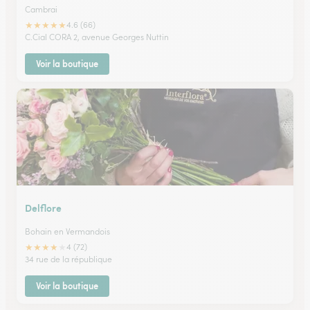
Cambrai
★
★
★
★
★
4.6 (66)
C.Cial CORA 2, avenue Georges Nuttin
Voir la boutique
Delflore
Bohain en Vermandois
★
★
★
★
★
4 (72)
34 rue de la république
Voir la boutique