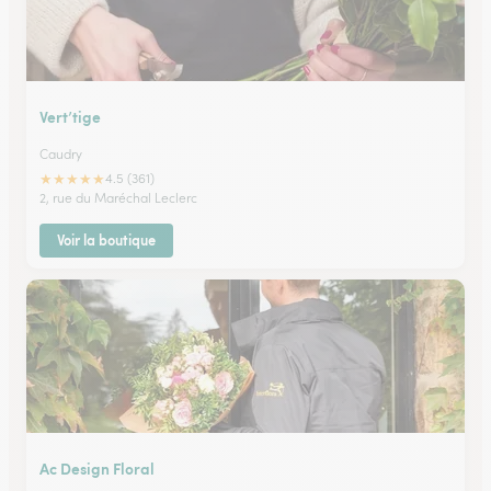
Vert’tige
Caudry
★
★
★
★
★
4.5 (361)
2, rue du Maréchal Leclerc
Voir la boutique
Ac Design Floral