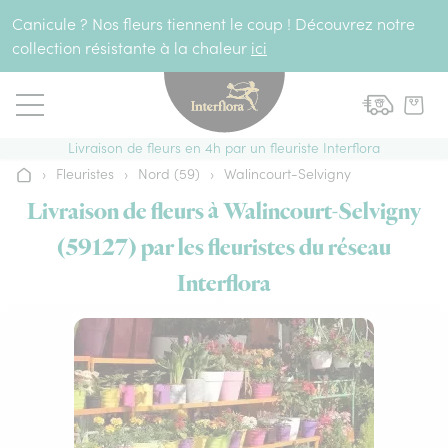
Aller au contenu
Canicule ? Nos fleurs tiennent le coup ! Découvrez notre
collection résistante à la chaleur
ici
Livraison de fleurs en 4h par un fleuriste Interflora
›
Fleuristes
›
Nord (59)
›
Walincourt-Selvigny
Accueil
Livraison de fleurs à Walincourt-Selvigny
(59127) par les fleuristes du réseau
Interflora