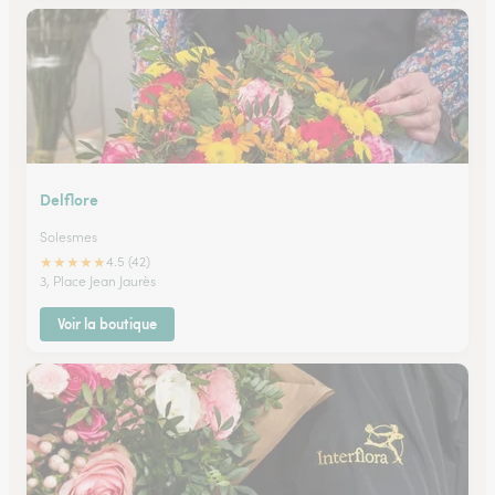
Delflore
Solesmes
★
★
★
★
★
4.5 (42)
3, Place Jean Jaurès
Voir la boutique