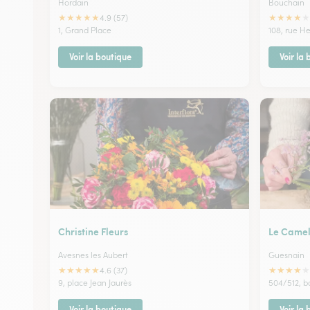
Hordain
Bouchain
★
★
★
★
★
★
★
★
★
★
4.9 (57)
1, Grand Place
108, rue H
Voir la boutique
Voir la
Christine Fleurs
Le Camel
Avesnes les Aubert
Guesnain
★
★
★
★
★
★
★
★
★
★
4.6 (37)
9, place Jean Jaurès
504/512, b
Voir la boutique
Voir la