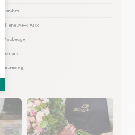
 à Cambrai
 à Villeneuve-d’Ascq
s à Maubeuge
 à Somain
 à Tourcoing
à Loos
 à Cysoing