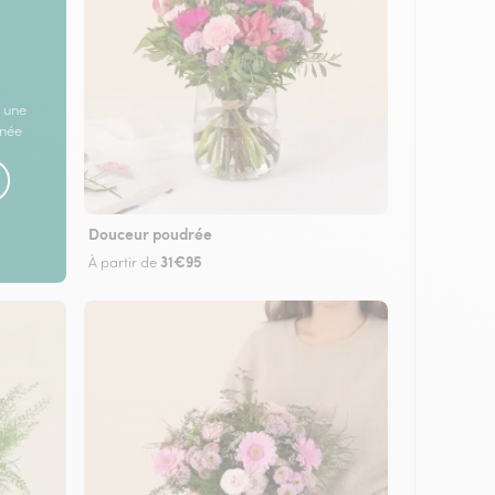
 une
rnée
Douceur poudrée
31€95
À partir de