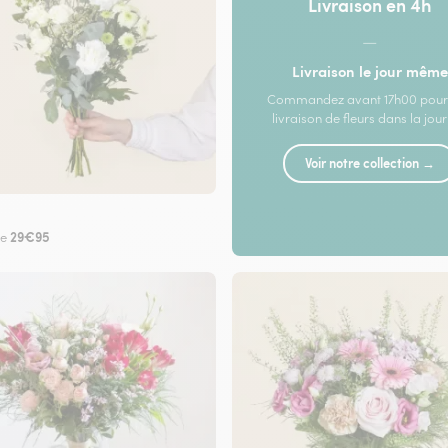
Livraison en 4h
—
Livraison le jour même
Commandez avant 17h00 pour
livraison de fleurs dans la jou
Voir notre collection →
29€95
de