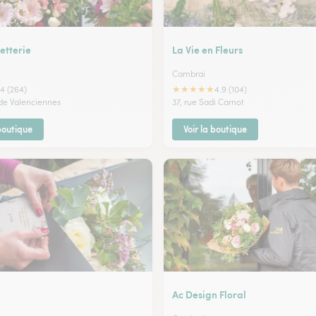
etterie
La Vie en Fleurs
Cambrai
★
★
★
★
★
4 (264)
4.9 (104)
 de Valenciennes
37, rue Sadi Carnot
 boutique
Voir la boutique
Ac Design Floral