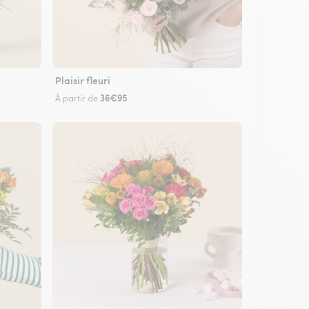
Plaisir fleuri
36€95
À partir de