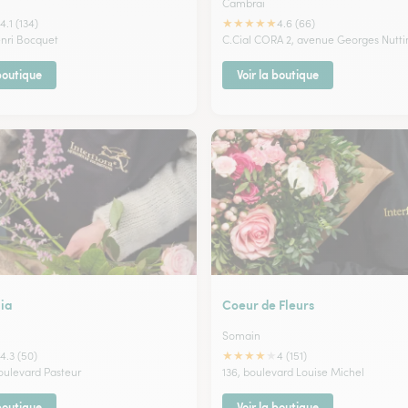
Cambrai
★
★
★
★
★
4.1 (134)
4.6 (66)
enri Bocquet
C.Cial CORA 2, avenue Georges Nutti
 boutique
Voir la boutique
ia
Coeur de Fleurs
Somain
★
★
★
★
★
4.3 (50)
4 (151)
oulevard Pasteur
136, boulevard Louise Michel
 boutique
Voir la boutique