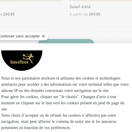
Soleil d'été
29€95
39€95
de
À partir de
Faire livrer des fleurs
un fleuriste Interflora à Abancourt et dans ses
Les fl
Fleuristes à
Fleuristes
Fleuristes