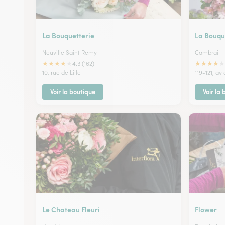
La Bouquetterie
La Bouqu
Neuville Saint Remy
Cambrai
★
★
★
★
★
★
★
★
★
★
4.3 (162)
10, rue de Lille
119-121, av
Voir la boutique
Voir la
Le Chateau Fleuri
Flower