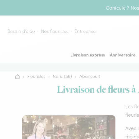
Aller au contenu
Canicule ? Nos 
Besoin d’aide
Nos fleuristes
Entreprise
Livraison express
Anniversaire
›
Fleuristes
›
Nord (59)
›
Abancourt
Accueil
Livraison de fleurs à
Les fl
fleuri
Avec I
moins