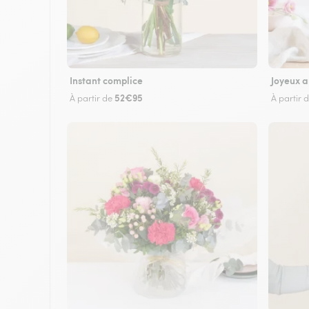
Instant complice
Joyeux a
52€95
À partir de
À partir 