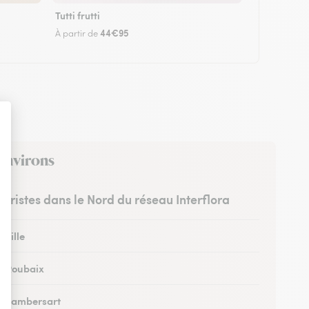
Tutti frutti
44€95
À partir de
 environs
euristes dans le Nord du réseau Interflora
 Lille
 à Roubaix
 à Lambersart