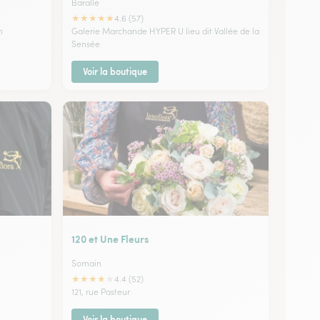
Baralle
★
★
★
★
★
4.6 (57)
n
Galerie Marchande HYPER U lieu dit Vallée de la
Sensée
Voir la boutique
120 et Une Fleurs
Somain
★
★
★
★
★
4.4 (52)
121, rue Pasteur
Voir la boutique