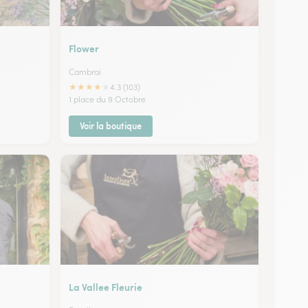
Flower
Cambrai
★
★
★
★
★
4.3 (103)
1 place du 9 Octobre
Voir la boutique
La Vallee Fleurie