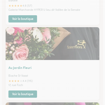
Baralle
★
★
★
★
★
4.6 (57)
Galerie Marchande HYPER U lieu dit Vallée de la Sensée
Voir la boutique
Au Jardin Fleuri
Biache St Vaast
★
★
★
★
★
4.4 (115)
17, rue Foch
Voir la boutique