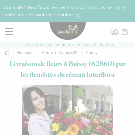
Aller au contenu
Canicule ? Nos fleurs tiennent le coup ! Découvrez notre
collection résistante à la chaleur
ici
Livraison de fleurs en 4h par un fleuriste Interflora
›
Fleuristes
›
Pas-de-Calais (62)
›
Buissy
Accueil
Livraison de fleurs à Buissy (62860) par
les fleuristes du réseau Interflora