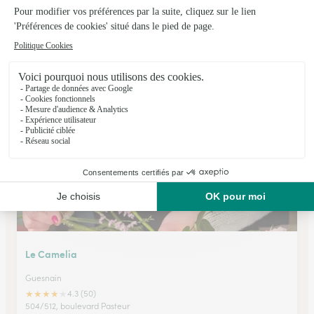
Carrement Fleurs
Douai
★
★
★
★
★
4.3 (420)
333, rue de Cambrai
Voir la boutique
Le Camelia
Guesnain
★
★
★
★
★
4.3 (50)
504/512, boulevard Pasteur