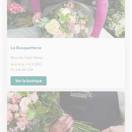
La Bouquetterie
Neuville Saint Remy
★
★
★
★
★
4.3 (162)
10, rue de Lille
Voir la boutique