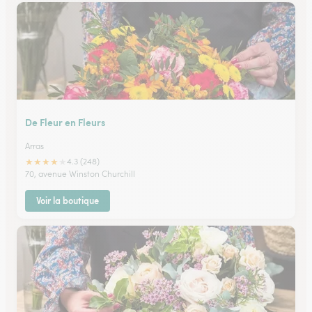
De Fleur en Fleurs
Arras
★
★
★
★
★
4.3 (248)
70, avenue Winston Churchill
Voir la boutique