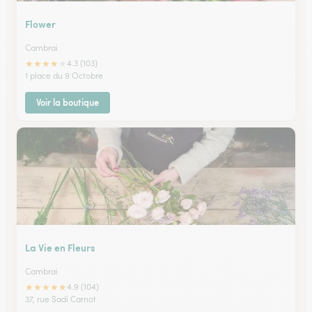
Flower
Cambrai
★
★
★
★
★
4.3 (103)
1 place du 9 Octobre
Voir la boutique
La Vie en Fleurs
Cambrai
★
★
★
★
★
4.9 (104)
37, rue Sadi Carnot