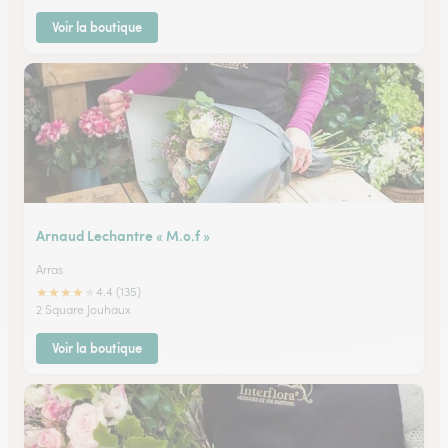
Voir la boutique
Arnaud Lechantre « M.o.f »
Arras
★
★
★
★
★
4.4 (135)
2 Square Jouhaux
Voir la boutique