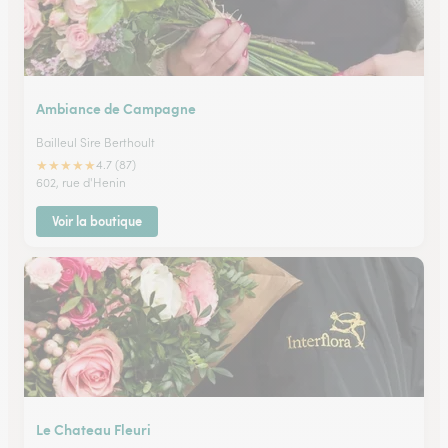
Ambiance de Campagne
Bailleul Sire Berthoult
★
★
★
★
★
4.7 (87)
602, rue d'Henin
Voir la boutique
Le Chateau Fleuri