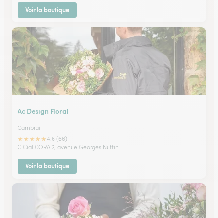
Voir la boutique
Ac Design Floral
Cambrai
★
★
★
★
★
4.6 (66)
C.Cial CORA 2, avenue Georges Nuttin
Voir la boutique