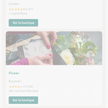
Hordain
★
★
★
★
★
4.9 (57)
1, Grand Place
Voir la boutique
Flower
Bouchain
★
★
★
★
★
4.1 (134)
108, rue Henri Bocquet
Voir la boutique