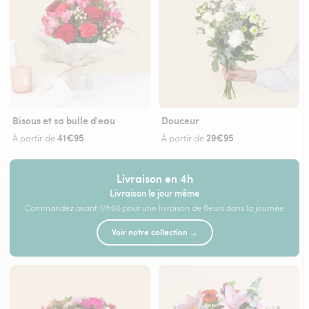
Bisous et sa bulle d'eau
Douceur
41€95
29€95
À partir de
À partir de
Livraison en 4h
Livraison le jour même
Commandez avant 17h00 pour une livraison de fleurs dans la journée
Voir notre collection →