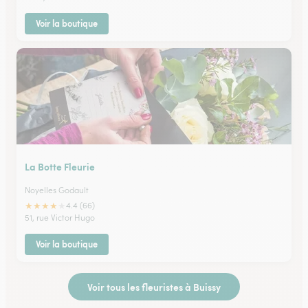
Voir la boutique
La Botte Fleurie
Noyelles Godault
★
★
★
★
★
4.4 (66)
51, rue Victor Hugo
Voir la boutique
Voir tous les fleuristes à Buissy