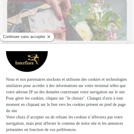
Au Gardenia
Douai
★
★
★
★
★
3.9 (187)
814, rue du Faubourg de Paris
Voir la boutique