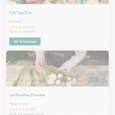
A la Tige D’or
Bucquoy
★
★
★
★
★
4.6 (26)
92 ter, rue Dierville
Voir la boutique
Les Floralies D’anchin
Pecquencourt
★
★
★
★
★
4.7 (54)
13-15, rue Gustave Coliez