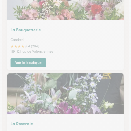
La Bouquetterie
Cambrai
★
★
★
★
★
4 (264)
119-121, av de Valenciennes
Voir la boutique
La Roseraie