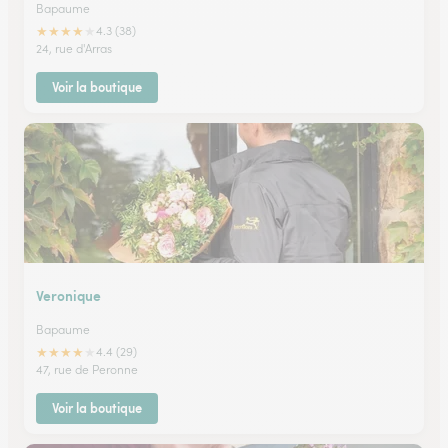
Bapaume
★
★
★
★
★
4.3 (38)
24, rue d'Arras
Voir la boutique
Veronique
Bapaume
★
★
★
★
★
4.4 (29)
47, rue de Peronne
Voir la boutique