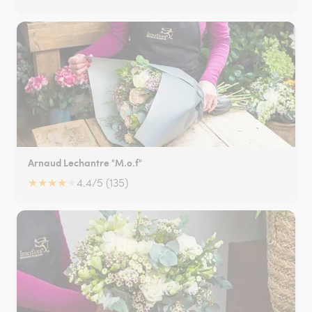
Arnaud Lechantre "M.o.f"
★
★
★
★
★
4.4/5 (135)