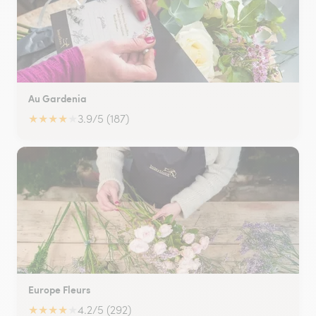
Au Gardenia
★
★
★
★
★
3.9/5 (187)
Europe Fleurs
★
★
★
★
★
4.2/5 (292)