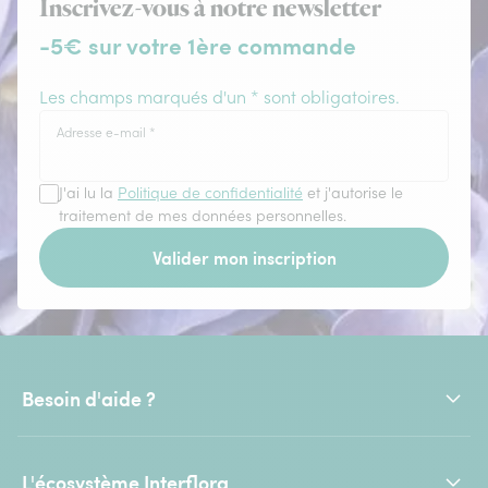
Inscrivez-vous à notre newsletter
-5€ sur votre 1ère commande
Les champs marqués d'un * sont obligatoires.
Adresse e-mail
*
J'ai lu la
Politique de confidentialité
et j'autorise le
traitement de mes données personnelles.
Valider mon inscription
Besoin d'aide ?
L'écosystème Interflora