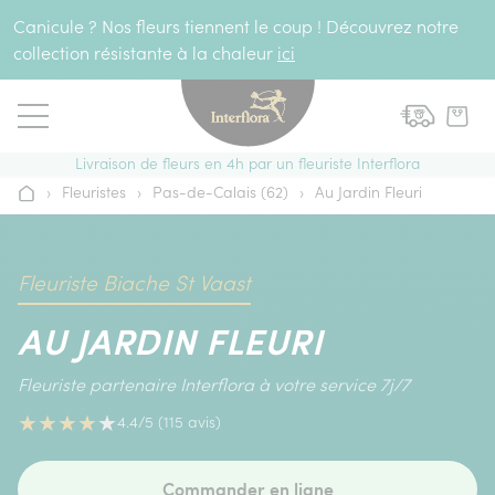
Aller au contenu
Canicule ? Nos fleurs tiennent le coup ! Découvrez notre
collection résistante à la chaleur
ici
Livraison de fleurs en 4h par un fleuriste Interflora
›
Fleuristes
›
Pas-de-Calais (62)
›
Au Jardin Fleuri
Accueil
Fleuriste Biache St Vaast
AU JARDIN FLEURI
Fleuriste partenaire Interflora à votre service 7j/7
★
★
★
★
★
4.4/5 (115 avis)
Commander en ligne