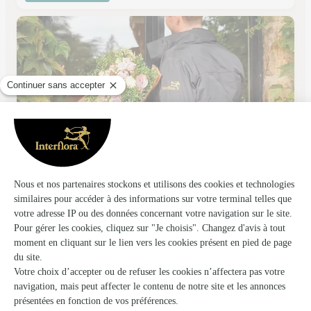
Ac Design Floral
Cambrai
★
★
★
★
★
4.6 (66)
C.Cial CORA 2, avenue Georges Nuttin
Voir la boutique