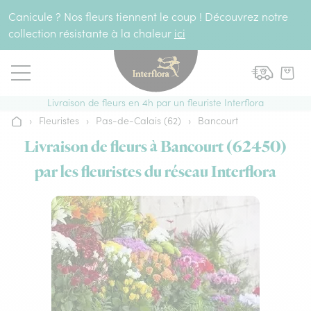
Aller au contenu
Canicule ? Nos fleurs tiennent le coup ! Découvrez notre
collection résistante à la chaleur
ici
Livraison de fleurs en 4h par un fleuriste Interflora
›
Fleuristes
›
Pas-de-Calais (62)
›
Bancourt
Accueil
Livraison de fleurs à Bancourt (62450)
par les fleuristes du réseau Interflora