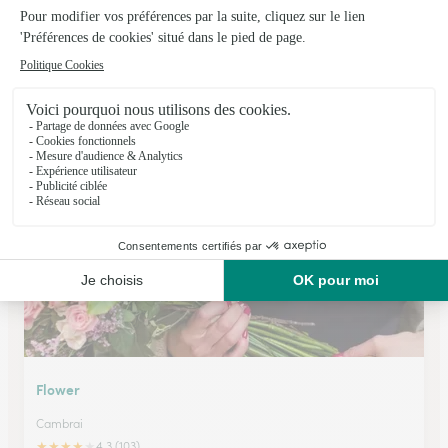
La Bouquetterie
Neuville Saint Remy
★
★
★
★
★
4.3 (162)
10, rue de Lille
Voir la boutique
Flower
Cambrai
★
★
★
★
★
4.3 (103)