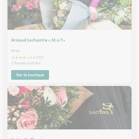
Arnaud Lechantre « M.o.f »
Arras
★
★
★
★
★
4.4 (135)
2 Square Jouhaux
Voir la boutique