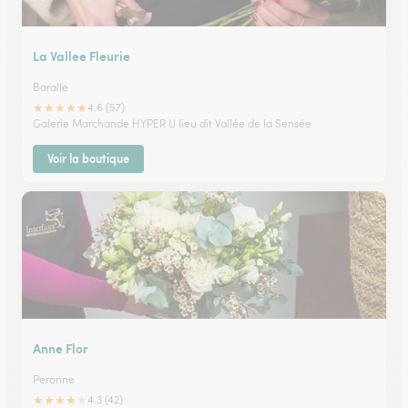
La Vallee Fleurie
Baralle
★
★
★
★
★
4.6 (57)
Galerie Marchande HYPER U lieu dit Vallée de la Sensée
Voir la boutique
Anne Flor
Peronne
★
★
★
★
★
4.3 (42)