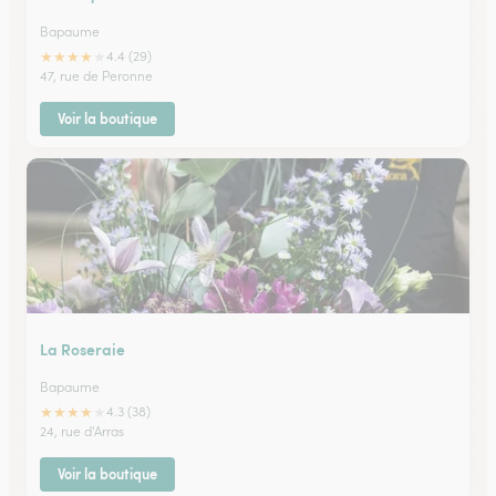
Bapaume
★
★
★
★
★
4.4 (29)
47, rue de Peronne
Voir la boutique
La Roseraie
Bapaume
★
★
★
★
★
4.3 (38)
24, rue d'Arras
Voir la boutique