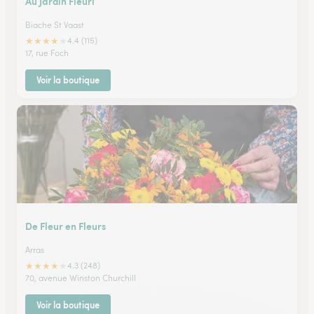
Au Jardin Fleuri
Biache St Vaast
★
★
★
★
★
4.4 (115)
17, rue Foch
Voir la boutique
De Fleur en Fleurs
Arras
★
★
★
★
★
4.3 (248)
70, avenue Winston Churchill
Voir la boutique