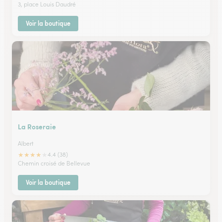
3, place Louis Daudré
Voir la boutique
La Roseraie
Albert
★
★
★
★
★
4.4 (38)
Chemin croisé de Bellevue
Voir la boutique