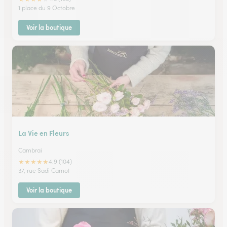
1 place du 9 Octobre
Voir la boutique
La Vie en Fleurs
Cambrai
★
★
★
★
★
4.9 (104)
37, rue Sadi Carnot
Voir la boutique