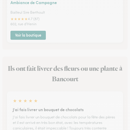
Ambiance de Campagne
Bailleul Sire Berthoult
★
★
★
★
★
4.7 (87)
602, rue d'Henin
Voir la boutique
Ils ont fait livrer des fleurs ou une plante à
Bancourt
★
★
★
★
★
J'ai fais livrer un bouquet de chocolats
J'ai fais livrer un bouquet de chocolats pour la fête des pères
et il est arrivé en très bon état, avec les températures
caniculaires, il était impeccable ! Toujours très contente