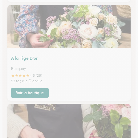
A la Tige D’or
Bucquoy
★
★
★
★
★
4.6 (26)
92 ter, rue Dierville
Voir la boutique