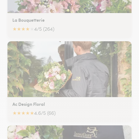
La Bouquetterie
★
★
★
★
★
4/5 (264)
Ac Design Floral
★
★
★
★
★
4.6/5 (66)