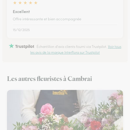
★
★
★
★
★
Excellent
Offre intéressante et bien accompagnée
15/12/2025
Trustpilot
Échantillon d'avis clients fourni via Trustpilot.
Voir tous
les avis de la marque Interflora sur Trustpilot
Les autres fleuristes à Cambrai