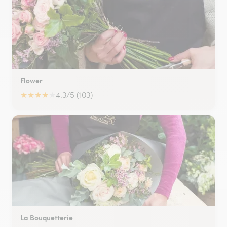
Flower
★
★
★
★
★
4.3/5 (103)
La Bouquetterie