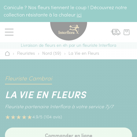
Aller au contenu
Canicule ? Nos fleurs tiennent le coup ! Découvrez notre
collection résistante à la chaleur
ici
Livraison de fleurs en 4h par un fleuriste Interflora
›
Fleuristes
›
Nord (59)
›
La Vie en Fleurs
Accueil
Fleuriste Cambrai
LA VIE EN FLEURS
Fleuriste partenaire Interflora à votre service 7j/7
★
★
★
★
★
4.9/5 (104 avis)
Commander en ligne