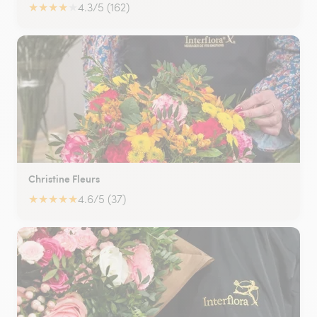
★
★
★
★
★
4.3/5 (162)
Christine Fleurs
★
★
★
★
★
4.6/5 (37)