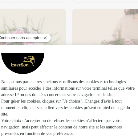
t son vase offert
Plaisir fleuri
36,95 €