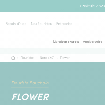
Aller au contenu
Canicule ? Nos 
Besoin d’aide
Nos fleuristes
Entreprise
Livraison express
Anniversaire
›
Fleuristes
›
Nord (59)
›
Flower
Accueil
Fleuriste Bouchain
FLOWER