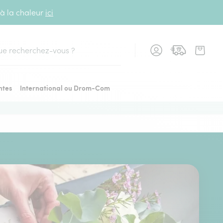
 à la chaleur
ici
cher
ntes
International ou Drom-Com