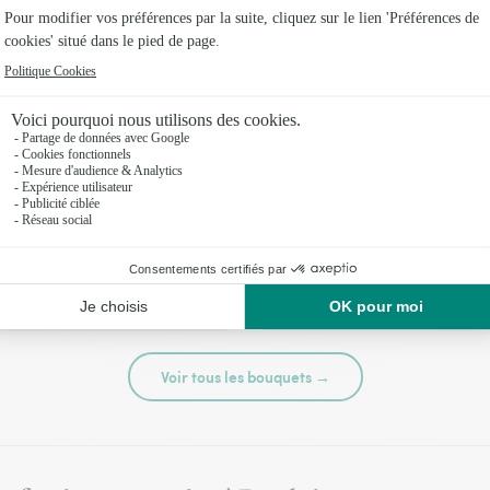
té
Tutti frutti
44,95 €
Voir tous les bouquets →