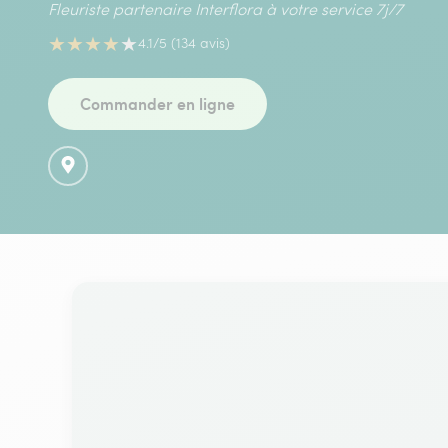
Fleuriste partenaire Interflora à votre service 7j/7
★
★
★
★
★
4.1/5 (134 avis)
Commander en ligne