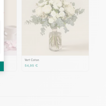
Vert Coton
54,95 €