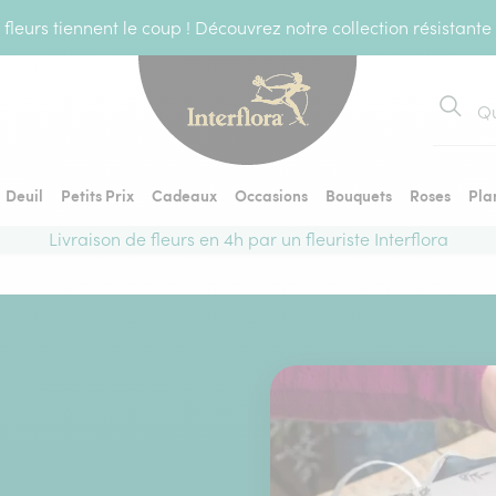
fleurs tiennent le coup ! Découvrez notre collection résistante
Recher
Deuil
Petits Prix
Cadeaux
Occasions
Bouquets
Roses
Pla
Livraison de fleurs en 4h par un fleuriste Interflora