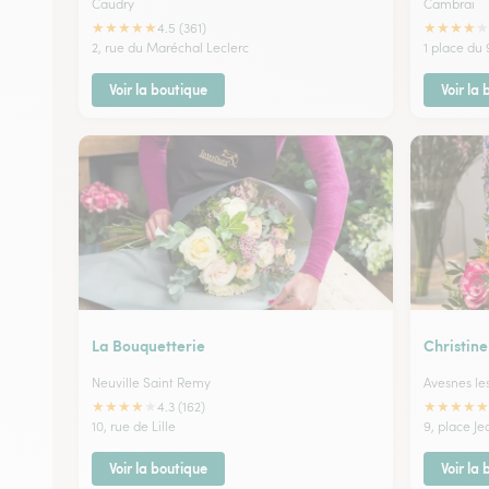
Caudry
Cambrai
★
★
★
★
★
★
★
★
★
★
4.5 (361)
2, rue du Maréchal Leclerc
1 place du
Voir la boutique
Voir la
La Bouquetterie
Christine
Neuville Saint Remy
Avesnes le
★
★
★
★
★
★
★
★
★
★
4.3 (162)
10, rue de Lille
9, place Je
Voir la boutique
Voir la