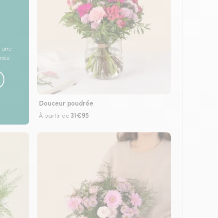
 une
rnée
Douceur poudrée
31€95
À partir de