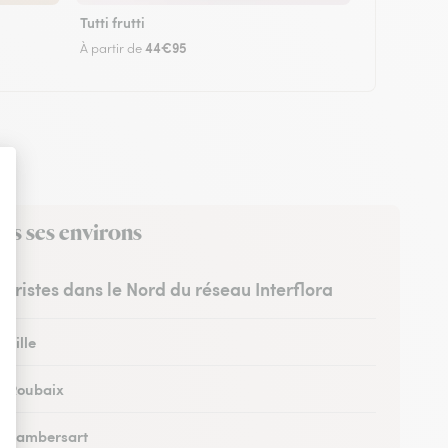
Tutti frutti
44€95
À partir de
ns ses environs
euristes dans le Nord du réseau Interflora
 Lille
 à Roubaix
 à Lambersart