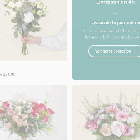
Livraison en 4h
—
Livraison le jour même
Commandez avant 17h00 pour
livraison de fleurs dans la jou
Voir notre collection →
29€95
de