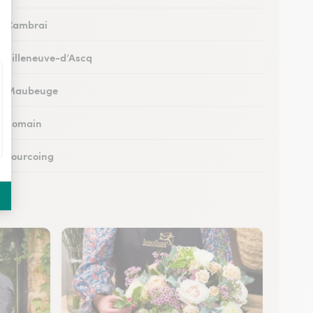
 à Cambrai
 à Villeneuve-d’Ascq
s à Maubeuge
 à Somain
 à Tourcoing
à Loos
 à Cysoing