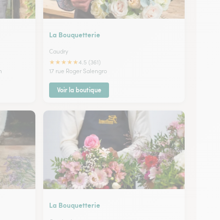
La Bouquetterie
Caudry
★
★
★
★
★
4.5 (361)
n
17 rue Roger Salengro
Voir la boutique
La Bouquetterie