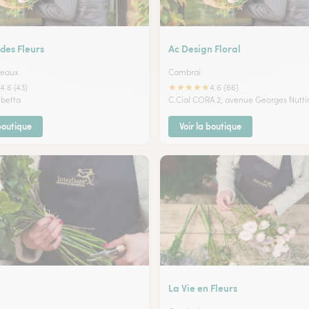
 des Fleurs
Ac Design Floral
reaux
Cambrai
★
★
★
★
★
4.6 (43)
4.6 (66)
betta
C.Cial CORA 2, avenue Georges Nutti
 boutique
Voir la boutique
La Vie en Fleurs