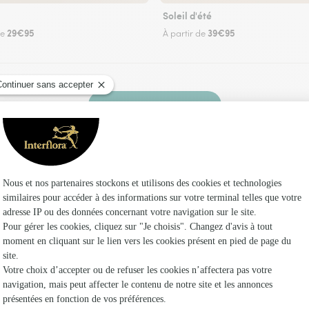
Soleil d'été
29€95
39€95
de
À partir de
Faire livrer des fleurs
uriste Interflora à Crèvecœur-sur-l’Escaut et da
Les fl
Fleuristes à
Fleuristes
Fleuristes