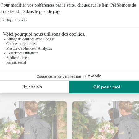
Fleuristes
Fleuristes
Fleuriste
Fleuristes
Fleuristes
Fleuristes 
Nos fleuristes à Crèvecœur-sur-l’Escaut
Fleuristes