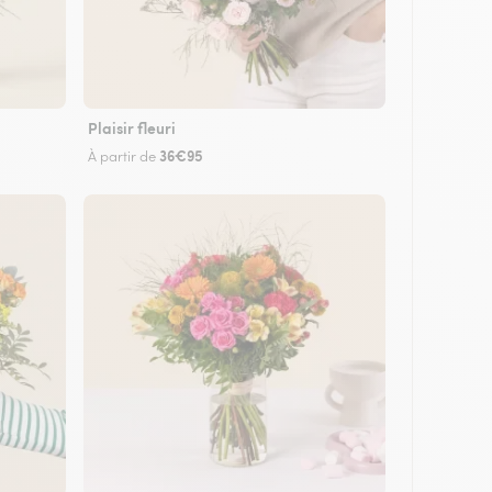
Plaisir fleuri
36€95
À partir de