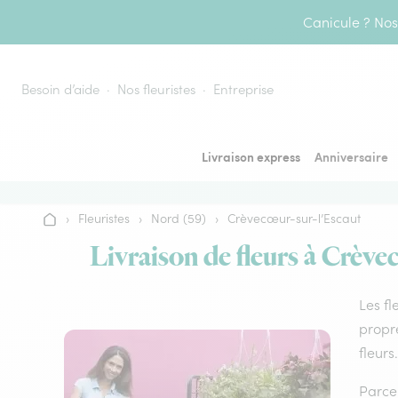
Aller au contenu
Canicule ? Nos 
Besoin d’aide
Nos fleuristes
Entreprise
Livraison express
Anniversaire
›
Fleuristes
›
Nord (59)
›
Crèvecœur-sur-l’Escaut
Accueil
Livraison de fleurs à Crève
Les fl
propre
fleurs.
Parce 