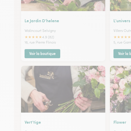
Le Jardin D’helene
L’univers
Walincourt Selvigny
Villers Out
★
★
★
★
★
★
★
★
★
★
4.9 (82)
16, rue Pierre Flinois
5, rue Gam
Voir la boutique
Voir la
Vert’tige
Flower