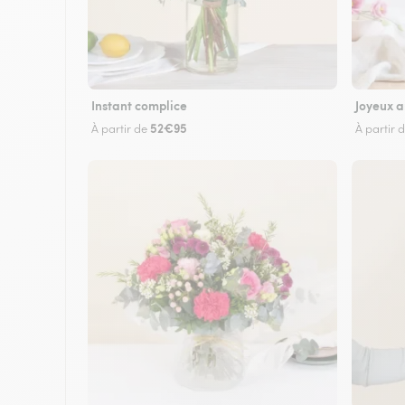
Instant complice
Joyeux a
52€95
À partir de
À partir 