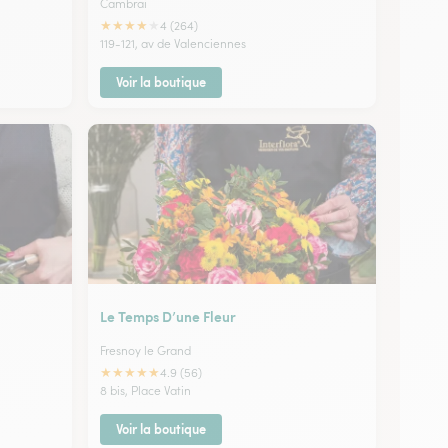
Cambrai
★
★
★
★
★
4 (264)
119-121, av de Valenciennes
Voir la boutique
Le Temps D’une Fleur
Fresnoy le Grand
★
★
★
★
★
4.9 (56)
8 bis, Place Vatin
Voir la boutique