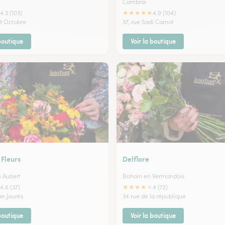
Cambrai
★
★
★
★
★
4.3 (103)
4.9 (104)
 9 Octobre
37, rue Sadi Carnot
 boutique
Voir la boutique
 Fleurs
Delflore
s Aubert
Bohain en Vermandois
★
★
★
★
★
4.6 (37)
4 (72)
an Jaurès
34 rue de la république
 boutique
Voir la boutique