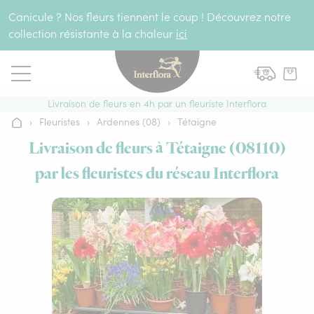
Aller au contenu
Canicule ? Nos fleurs tiennent le coup ! Découvrez notre
collection résistante à la chaleur
ici
Livraison de fleurs en 4h par un fleuriste Interflora
›
Fleuristes
›
Ardennes (08)
›
Tétaigne
Accueil
Livraison de fleurs à Tétaigne (08110)
par les fleuristes du réseau Interflora