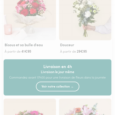
Bisous et sa bulle d'eau
Douceur
41€95
29€95
À partir de
À partir de
Livraison en 4h
Livraison le jour même
Commandez avant 17h00 pour une livraison de fleurs dans la journée
Voir notre collection →