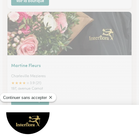
Voir la boutique
Martine Fleurs
Charleville Mezieres
★
★
★
★
★
3.9 (21)
197, avenue Carnot
Voir la boutique
Ils ont fait livrer des fleurs ou une plante à