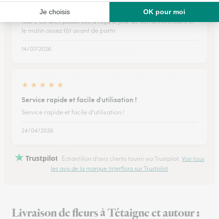
tout c est bien passe elle a reçu le…
tout c est bien passe elle a reçu le jour de son anniversaire et
le matin assez tôt avant de partir
14/07/2026
★
★
★
★
★
Service rapide et facile d'utilisation !
Service rapide et facile d'utilisation !
24/04/2026
Trustpilot
Échantillon d'avis clients fourni via Trustpilot.
Voir tous
les avis de la marque Interflora sur Trustpilot
Livraison de fleurs à Tétaigne et autour :