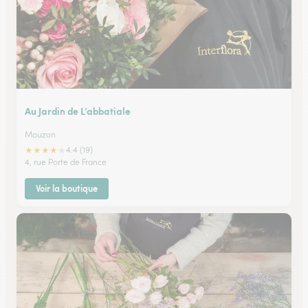
Au Jardin de L’abbatiale
Mouzon
★
★
★
★
★
4.4 (19)
4, rue Porte de France
Voir la boutique