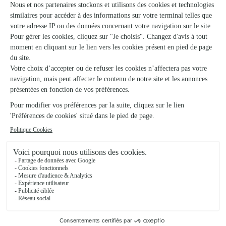
Tétaigne
★
★
★
★
★
Très beau bouquet.
Très beau bouquet. Livré impeccable
02/08/2026
★
★
★
★
★
Rien à dire professionnel et reçu en…
Rien à dire professionnel et reçu en temps et en heure
04/01/2026
★
★
★
★
★