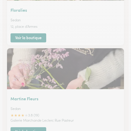
Floralies
Sedan
12, place d'Armes
Voir la boutique
Martine Fleurs
Sedan
★
★
★
★
★
3.8 (19)
Galerie Marchande Leclerc Rue Pasteur