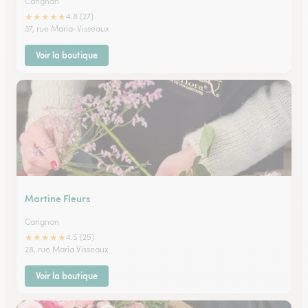
Carignan
★
★
★
★
★
4.8 (27)
37, rue Maria-Visseaux
Voir la boutique
Martine Fleurs
Carignan
★
★
★
★
★
4.5 (25)
28, rue Maria Visseaux
Voir la boutique