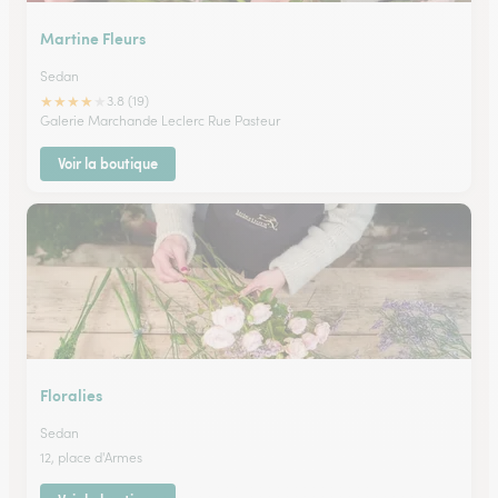
Martine Fleurs
Sedan
★
★
★
★
★
3.8 (19)
Galerie Marchande Leclerc Rue Pasteur
Voir la boutique
Floralies
Sedan
12, place d'Armes