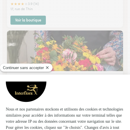
★
★
★
★
★
3.9 (14)
17, rue de Thin
Voir la boutique
Au Lys Royal
Revin
★
★
★
★
★
5 (13)
5-7, avenue Danton
Voir la boutique