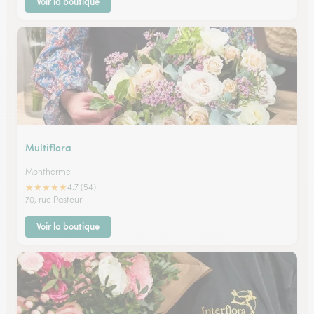
Voir la boutique
Multiflora
Montherme
★
★
★
★
★
4.7 (54)
70, rue Pasteur
Voir la boutique