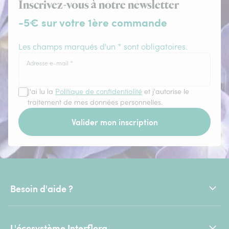
Inscrivez-vous à notre newsletter
-5€ sur votre 1ère commande
Les champs marqués d'un * sont obligatoires.
Adresse e-mail
*
J'ai lu la
Politique de confidentialité
et j'autorise le
traitement de mes données personnelles.
Valider mon inscription
Besoin d'aide ?
L'écosystème Interflora