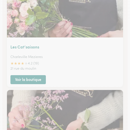
Les Cat’saisons
Charleville Mezieres
★
★
★
★
★
4.2 (19)
21 rue du moulin
Voir la boutique