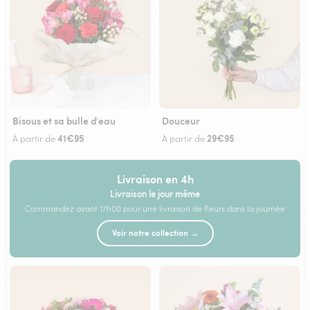
Bisous et sa bulle d'eau
Douceur
41€95
29€95
À partir de
À partir de
Livraison en 4h
Livraison le jour même
Commandez avant 17h00 pour une livraison de fleurs dans la journée
Voir notre collection →