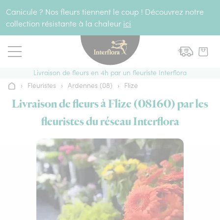
Aller au contenu
Canicule ? Nos fleurs tiennent le coup ! Découvrez notre
collection résistante à la chaleur
ici
Livraison de fleurs en 4h par un fleuriste Interflora
›
Fleuristes
›
Ardennes (08)
›
Flize
Accueil
Livraison de fleurs à Flize (08160) par les
fleuristes du réseau Interflora