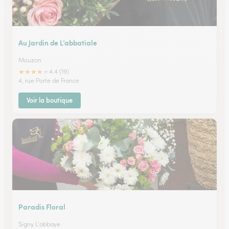
Au Jardin de L’abbatiale
Mouzon
★
★
★
★
★
4.4 (19)
4, rue Porte de France
Voir la boutique
Paradis Floral
Signy L'abbaye