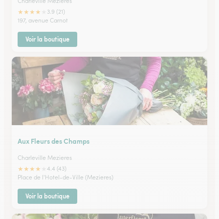
Charleville Mezieres
★
★
★
★
★
3.9 (21)
197, avenue Carnot
Voir la boutique
Aux Fleurs des Champs
Charleville Mezieres
★
★
★
★
★
4.4 (43)
Place de l'Hotel-de-Ville (Mezieres)
Voir la boutique