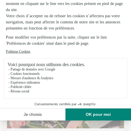
Posta
Carignan
★
★
★
★
★
4.8 (27)
37, rue Maria-Visseaux
Voir la boutique