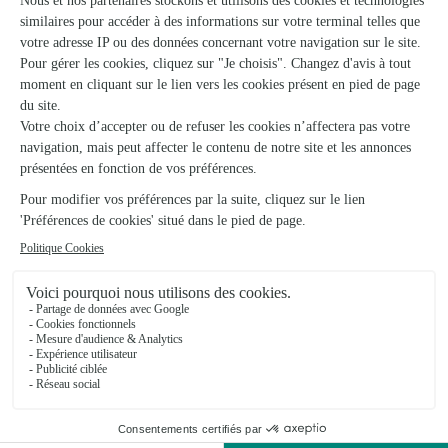
Boutique Petite Fleur
Besancon
★
★
★
★
★
4.3 (255)
9, rue Pasteur
Voir la boutique
Ils ont fait livrer des fleurs ou une plante à
Larians-et-Munans
★
★
★
★
★
Pratique et efficace