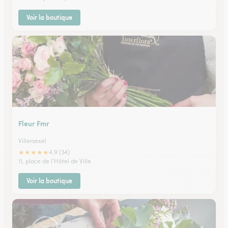
Voir la boutique
Fleur Fmr
Villersexel
★
★
★
★
★
4.9 (34)
11, place de l'Hôtel de Ville
Voir la boutique