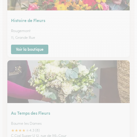
Histoire de Fleurs
Rougemont
11, Grande Rue
Voir la boutique
Au Temps des Fleurs
Baume les Dames
★
★
★
★
★
4.3 (8)
C.Cial Super U 12, rue de Mi-Cour