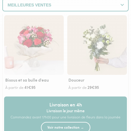
Bisous et sa bulle d'eau
Douceur
41€95
29€95
À partir de
À partir de
Livraison en 4h
Livraison le jour même
Commandez avant 17h00 pour une livraison de fleurs dans la journée
Voir notre collection →