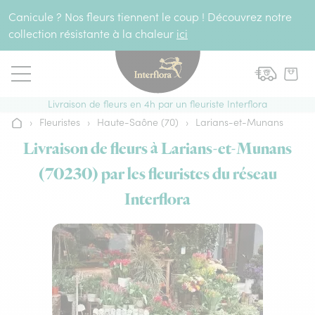
Aller au contenu
Canicule ? Nos fleurs tiennent le coup ! Découvrez notre
collection résistante à la chaleur
ici
Livraison de fleurs en 4h par un fleuriste Interflora
›
Fleuristes
›
Haute-Saône (70)
›
Larians-et-Munans
Accueil
Livraison de fleurs à Larians-et-Munans
(70230) par les fleuristes du réseau
Interflora