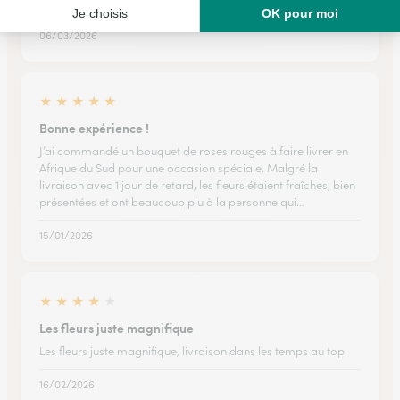
Pratique et efficace Bcp de choix Bravo!
06/03/2026
★
★
★
★
★
Bonne expérience !
J’ai commandé un bouquet de roses rouges à faire livrer en
Afrique du Sud pour une occasion spéciale. Malgré la
livraison avec 1 jour de retard, les fleurs étaient fraîches, bien
présentées et ont beaucoup plu à la personne qui…
15/01/2026
★
★
★
★
★
Les fleurs juste magnifique
Les fleurs juste magnifique, livraison dans les temps au top
16/02/2026