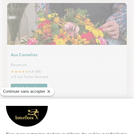
Aux Camelias
Besancon
★
★
★
★
★
4.8 (88)
4 B rue Tristan Bernard
Voir la boutique