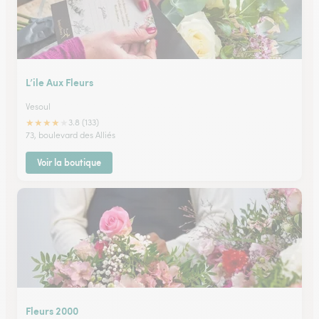
L’ile Aux Fleurs
Vesoul
★
★
★
★
★
3.8 (133)
73, boulevard des Alliés
Voir la boutique
Fleurs 2000