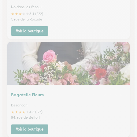
Noidans les Vesoul
★
★
★
★
★
3.4 (222)
1, rue de la Rocade
Voir la boutique
Bagatelle Fleurs
Besancon
★
★
★
★
★
4.3 (127)
94, rue de Belfort
Voir la boutique