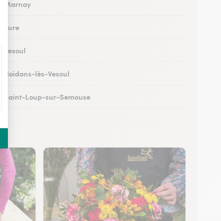
 à Marnay
à Lure
à Vesoul
 à Noidans-lès-Vesoul
 à Saint-Loup-sur-Semouse
à Héricourt
 à Scey-sur-Saône-et-Saint-Albin