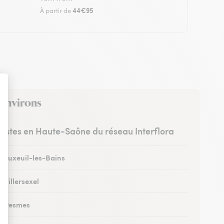
44€95
À partir de
 environs
uristes en Haute-Saône du réseau Interflora
à Luxeuil-les-Bains
à Villersexel
 à Pesmes