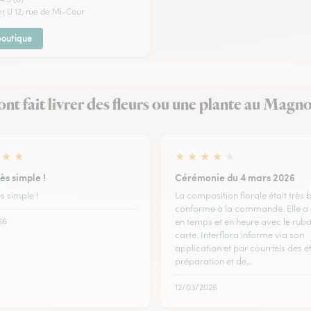
er U 12, rue de Mi-Cour
 boutique
 ont fait livrer des fleurs ou une plante au Magn
★
★
★
★
★
★
★
ès simple !
Cérémonie du 4 mars 2026
s simple !
La composition florale était très b
conforme à la commande. Elle a é
26
en temps et en heure avec le ruba
carte. Interflora informe via son
application et par courriels des 
préparation et de…
12/03/2026