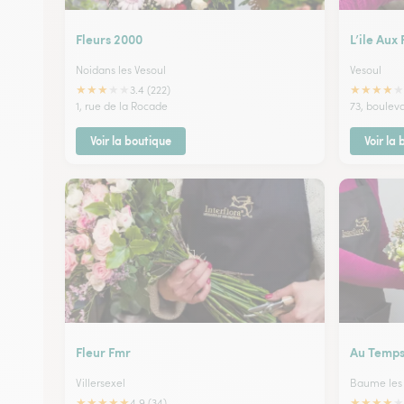
Fleurs 2000
L’ile Aux 
Noidans les Vesoul
Vesoul
★
★
★
★
★
★
★
★
★
★
3.4 (222)
1, rue de la Rocade
73, bouleva
Voir la boutique
Voir la
Fleur Fmr
Au Temps
Villersexel
Baume les
★
★
★
★
★
★
★
★
★
★
4.9 (34)