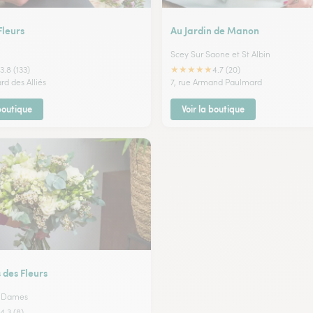
Fleurs
Au Jardin de Manon
Scey Sur Saone et St Albin
★
★
★
★
★
3.8 (133)
4.7 (20)
rd des Alliés
7, rue Armand Paulmard
 boutique
Voir la boutique
 des Fleurs
 Dames
4.3 (8)