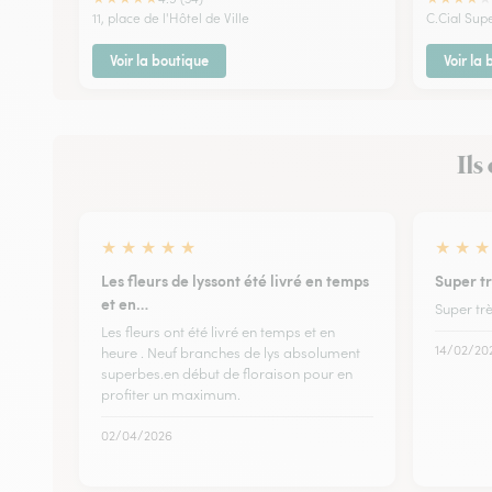
11, place de l'Hôtel de Ville
C.Cial Sup
Voir la boutique
Voir la
Ils
★
★
★
★
★
★
★
★
Les fleurs de lyssont été livré en temps
Super tr
et en…
Super trè
Les fleurs ont été livré en temps et en
14/02/20
heure . Neuf branches de lys absolument
superbes.en début de floraison pour en
profiter un maximum.
02/04/2026