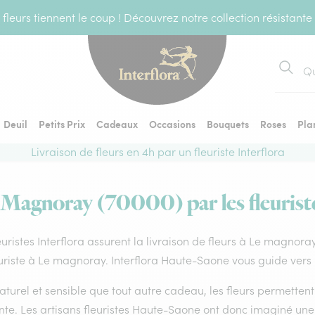
fleurs tiennent le coup ! Découvrez notre collection résistante
Recher
Deuil
Petits Prix
Cadeaux
Occasions
Bouquets
Roses
Pla
Livraison de fleurs en 4h par un fleuriste Interflora
u Magnoray (70000) par les fleuriste
euristes Interflora assurent la livraison de fleurs à Le magnora
uriste à Le magnoray. Interflora Haute-Saone vous guide vers 
aturel et sensible que tout autre cadeau, les fleurs permette
te. Les artisans fleuristes Haute-Saone ont donc imaginé une c