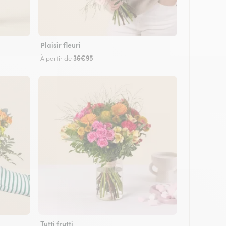
Plaisir fleuri
36€95
À partir de
Tutti frutti