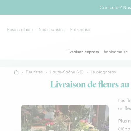
Aller au contenu
Canicule ? Nos 
Besoin d’aide
Nos fleuristes
Entreprise
Livraison express
Anniversaire
›
Fleuristes
›
Haute-Saône (70)
›
Le Magnoray
Accueil
Livraison de fleurs a
Les fl
un fle
Plus n
élégan