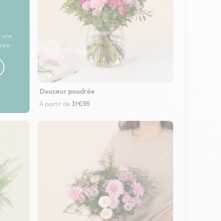
 une
rnée
Douceur poudrée
31€95
À partir de