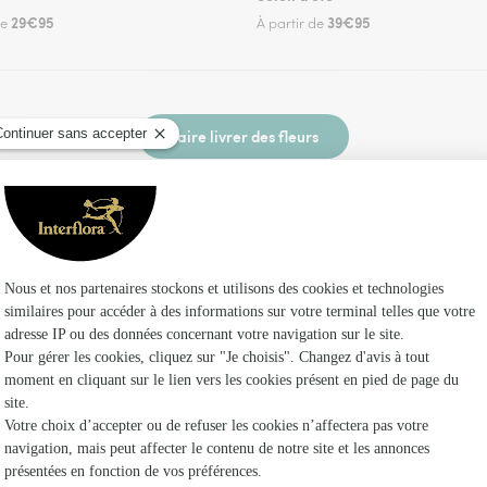
29€95
39€95
de
À partir de
Faire livrer des fleurs
un fleuriste Interflora au Magnoray et dans ses
Les fle
Fleuristes 
Fleuristes 
Fleuristes