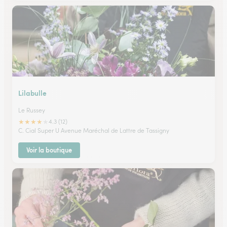
Lilabulle
Le Russey
★
★
★
★
★
4.3 (12)
C. Cial Super U Avenue Maréchal de Lattre de Tassigny
Voir la boutique