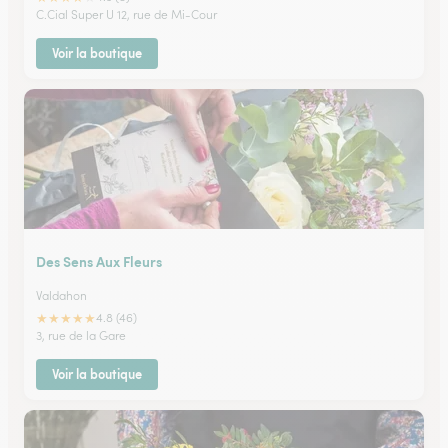
C.Cial Super U 12, rue de Mi-Cour
Voir la boutique
Des Sens Aux Fleurs
Valdahon
★
★
★
★
★
4.8 (46)
3, rue de la Gare
Voir la boutique