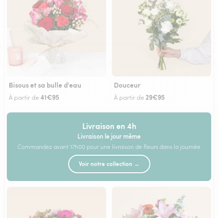
Bisous et sa bulle d'eau
Douceur
41€95
29€95
À partir de
À partir de
Livraison en 4h
Livraison le jour même
Commandez avant 17h00 pour une livraison de fleurs dans la journée
Voir notre collection →