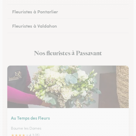
Fleuristes à Pontarlier
Fleuristes à Valdahon
Fleuristes à Rougemont
Nos fleuristes à Passavant
Fleuristes à Avanne-Aveney
Au Temps des Fleurs
Baume les Dames
★
★
★
★
★
4.3 (8)