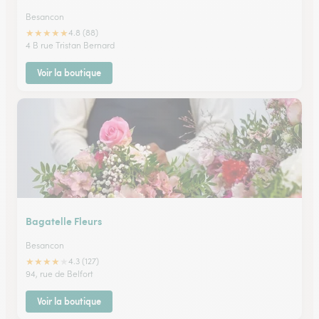
Besancon
★
★
★
★
★
4.8 (88)
4 B rue Tristan Bernard
Voir la boutique
Bagatelle Fleurs
Besancon
★
★
★
★
★
4.3 (127)
94, rue de Belfort
Voir la boutique