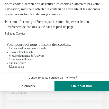
2, rue du Clos Jeune
Voir la boutique
Ils ont fait livrer des fleurs ou une plante à
Passavant
★
★
★
★
★
Les services sont au top!
Les services sont au top! Livraison toujours respectée à la
date prévue.
05/04/2026