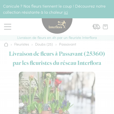
Aller au contenu
Canicule ? Nos fleurs tiennent le coup ! Découvrez notre
collection résistante à la chaleur
ici
Livraison de fleurs en 4h par un fleuriste Interflora
›
Fleuristes
›
Doubs (25)
›
Passavant
Accueil
Livraison de fleurs à Passavant (25360)
par les fleuristes du réseau Interflora