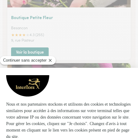
Boutique Petite Fleur
Besancon
★
★
★
★
★
4.3 (255)
9, rue Pasteur
Voir la boutique
Des Sens Aux Fleurs
Morteau
★
★
★
★
★
4.6 (73)