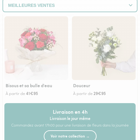
Bisous et sa bulle d'eau
Douceur
41€95
29€95
À partir de
À partir de
Livraison en 4h
Livraison le jour même
Commandez avant 17h00 pour une livraison de fleurs dans la journée
Voir notre collection →