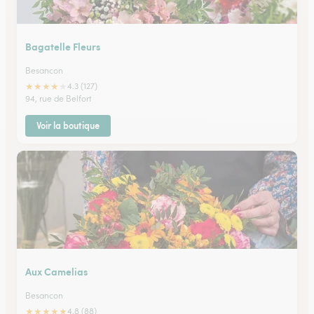
Bagatelle Fleurs
Besancon
★
★
★
★
★
4.3 (127)
94, rue de Belfort
Voir la boutique
Aux Camelias
Besancon
★
★
★
★
★
4.8 (88)