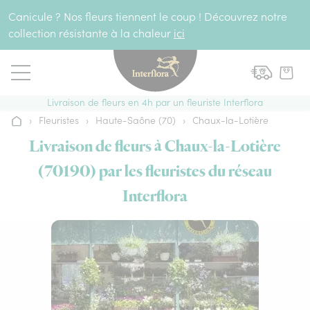
Aller au contenu
Canicule ? Nos fleurs tiennent le coup ! Découvrez notre
collection résistante à la chaleur
ici
Livraison de fleurs en 4h par un fleuriste Interflora
›
Fleuristes
›
Haute-Saône (70)
›
Chaux-la-Lotière
Accueil
Livraison de fleurs à Chaux-la-Lotière
(70190) par les fleuristes du réseau
Interflora