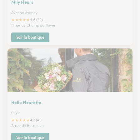
Mily Fleurs
Avanne Aveney
★
★
★
★
★
4.6 (79)
11 rue du Champ du Noyer
Voir la boutique
Hello Fleurette
St Vit
★
★
★
★
★
4.7 (41)
2, rue de Besancon
Voir la boutique