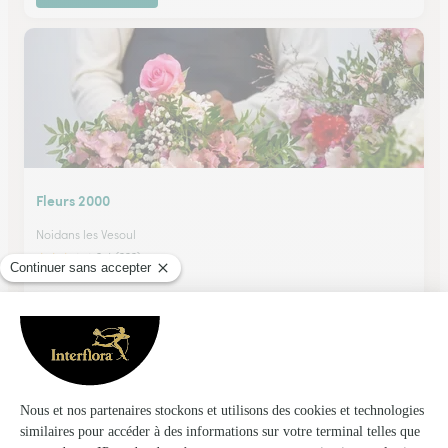
Fleurs 2000
Noidans les Vesoul
★
★
★
★
★
3.4 (222)
1, rue de la Rocade
Voir la boutique