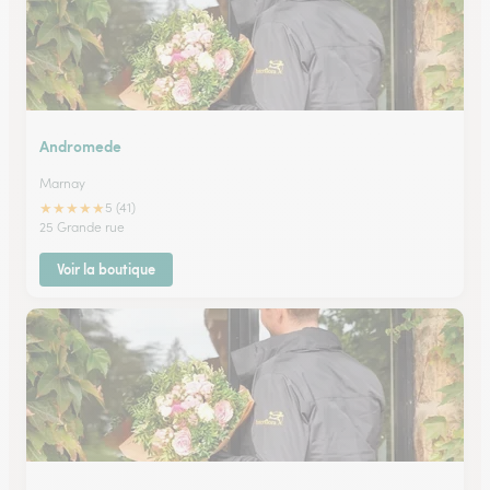
Andromede
Marnay
★
★
★
★
★
5 (41)
25 Grande rue
Voir la boutique