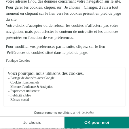
Au Temps des Fleurs
Baume les Dames
★
★
★
★
★
4.3 (8)
C.Cial Super U 12, rue de Mi-Cour
Voir la boutique
Ils ont fait livrer des fleurs ou une plante à
Chaux-la-Lotière
★
★
★
★
★
Un envoi fiable avec suivi et une belle…