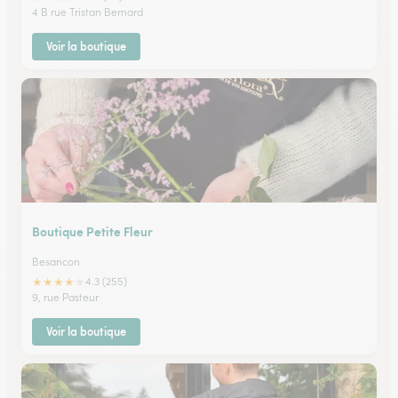
4 B rue Tristan Bernard
Voir la boutique
Boutique Petite Fleur
Besancon
★
★
★
★
★
4.3 (255)
9, rue Pasteur
Voir la boutique