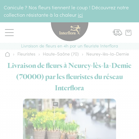
Aller au contenu
Canicule ? Nos fleurs tiennent le coup ! Découvrez notre
collection résistante à la chaleur
ici
Livraison de fleurs en 4h par un fleuriste Interflora
›
Fleuristes
›
Haute-Saône (70)
›
Neurey-lès-la-Demie
Accueil
Livraison de fleurs à Neurey-lès-la-Demie
(70000) par les fleuristes du réseau
Interflora