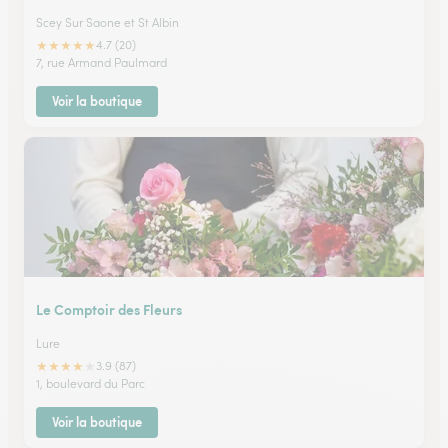
Scey Sur Saone et St Albin
★
★
★
★
★
4.7 (20)
7, rue Armand Paulmard
Voir la boutique
Le Comptoir des Fleurs
Lure
★
★
★
★
★
3.9 (87)
1, boulevard du Parc
Voir la boutique