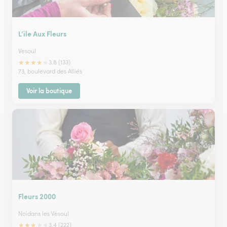
L’ile Aux Fleurs
Vesoul
★
★
★
★
★
3.8 (133)
73, boulevard des Alliés
Voir la boutique
Fleurs 2000
Noidans les Vesoul
★
★
★
★
★
3.4 (222)