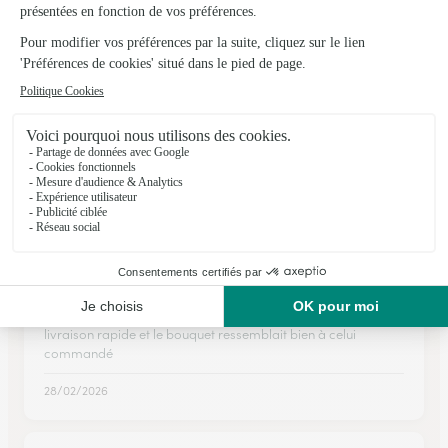
★
★
★
★
★
super bien tout est conforme et …
super bien tout est conforme et nous sommes prévenues à
chaque étape merci je recommande
05/03/2026
★
★
★
★
★
Livraison parfaite
Site fluide et bien fait. Beaucoup de choix de bouquets,
livraison rapide et le bouquet ressemblait bien à celui
commandé
28/02/2026