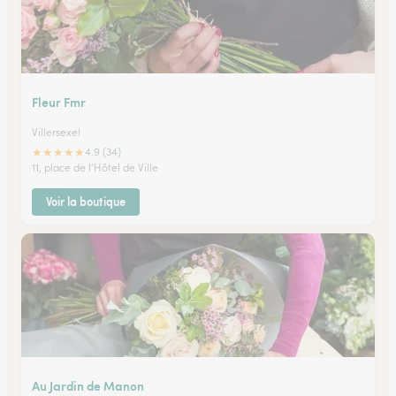
Fleur Fmr
Villersexel
★
★
★
★
★
4.9 (34)
11, place de l'Hôtel de Ville
Voir la boutique
Au Jardin de Manon