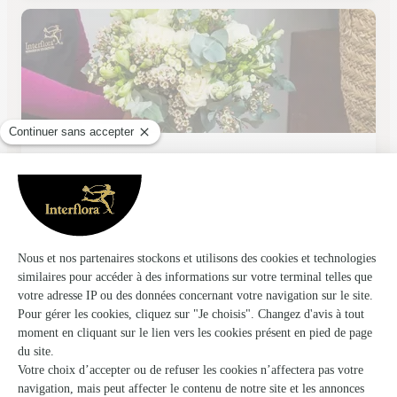
Au Temps des Fleurs
Baume les Dames
★
★
★
★
★
4.3 (8)
C.Cial Super U 12, rue de Mi-Cour
Voir la boutique
Ils ont fait livrer des fleurs ou une plante à
Neurey-lès-la-Demie