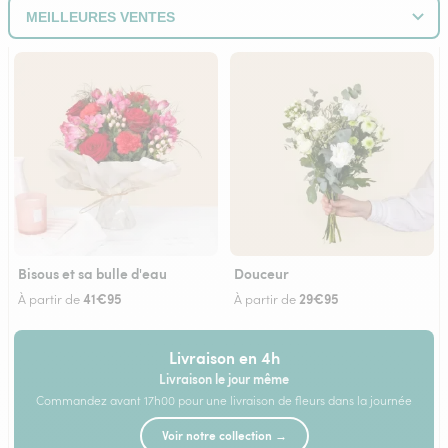
Bisous et sa bulle d'eau
Douceur
41€95
29€95
À partir de
À partir de
Livraison en 4h
Livraison le jour même
Commandez avant 17h00 pour une livraison de fleurs dans la journée
Voir notre collection →