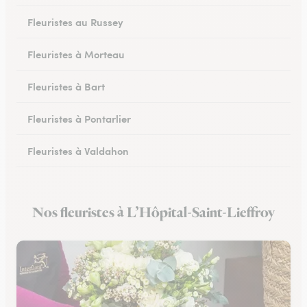
Fleuristes au Russey
Fleuristes à Morteau
Fleuristes à Bart
Fleuristes à Pontarlier
Fleuristes à Valdahon
Fleuristes à Rougemont
Nos fleuristes à L’Hôpital-Saint-Lieffroy
Fleuristes à Avanne-Aveney