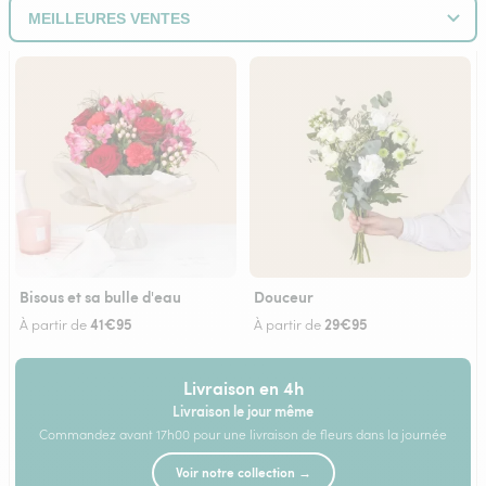
Bisous et sa bulle d'eau
Douceur
41€95
29€95
À partir de
À partir de
Livraison en 4h
Livraison le jour même
Commandez avant 17h00 pour une livraison de fleurs dans la journée
Voir notre collection →