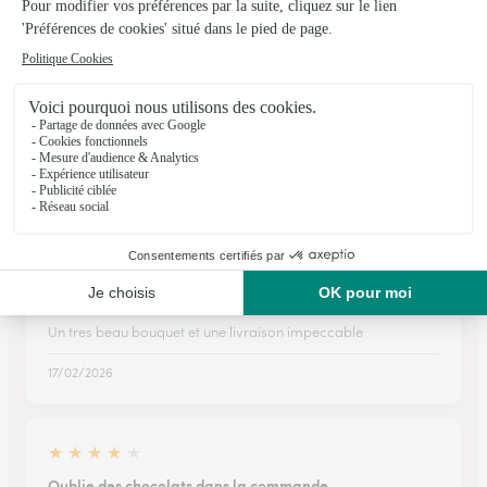
L’Hôpital-Saint-Lieffroy
★
★
★
★
★
Visuel et délai respecté
Visuel et délai respecté
06/02/2026
★
★
★
★
★
Tres beau bouquet
Un tres beau bouquet et une livraison impeccable
17/02/2026
★
★
★
★
★
Oublie des chocolats dans la commande…