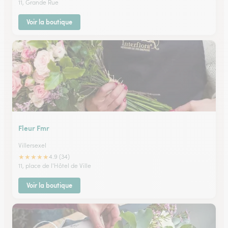
11, Grande Rue
Voir la boutique
Fleur Fmr
Villersexel
★
★
★
★
★
4.9 (34)
11, place de l'Hôtel de Ville
Voir la boutique