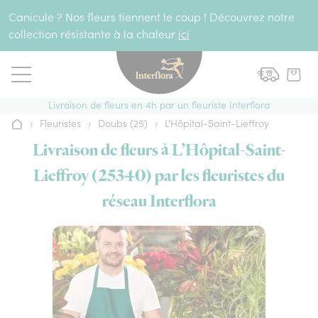
Aller au contenu
Canicule ? Nos fleurs tiennent le coup ! Découvrez notre
collection résistante à la chaleur
ici
Livraison de fleurs en 4h par un fleuriste Interflora
›
Fleuristes
›
Doubs (25)
›
L’Hôpital-Saint-Lieffroy
Accueil
Livraison de fleurs à L’Hôpital-Saint-
Lieffroy (25340) par les fleuristes du
réseau Interflora