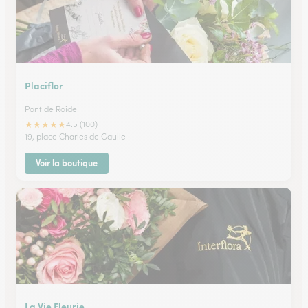
Placiflor
Pont de Roide
★
★
★
★
★
4.5 (100)
19, place Charles de Gaulle
Voir la boutique
La Vie Fleurie