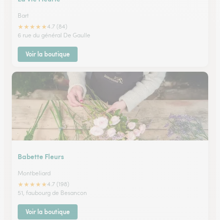
Bart
★
★
★
★
★
4.7 (84)
6 rue du général De Gaulle
Voir la boutique
Babette Fleurs
Montbeliard
★
★
★
★
★
4.7 (198)
51, faubourg de Besancon
Voir la boutique