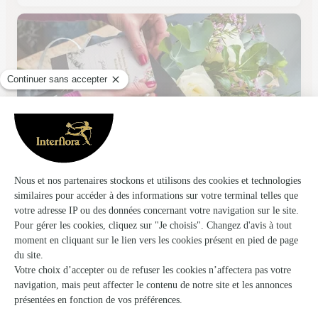
Des Sens Aux Fleurs
Valdahon
★
★
★
★
★
4.8 (46)
3, rue de la Gare
Voir la boutique
Ils ont fait livrer des fleurs ou une plante à