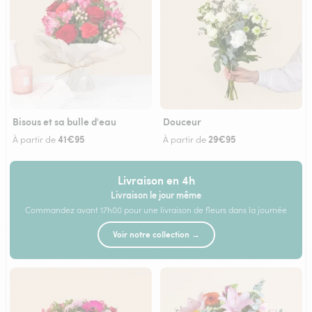
Bisous et sa bulle d'eau
Douceur
41€95
29€95
À partir de
À partir de
Livraison en 4h
Livraison le jour même
Commandez avant 17h00 pour une livraison de fleurs dans la journée
Voir notre collection →