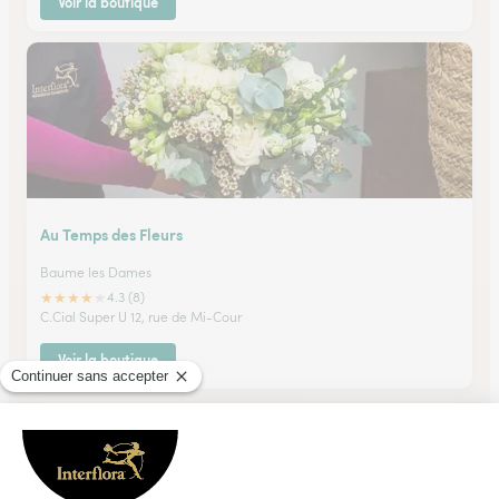
Voir la boutique
Au Temps des Fleurs
Baume les Dames
★
★
★
★
★
4.3 (8)
C.Cial Super U 12, rue de Mi-Cour
Voir la boutique
Ils ont fait livrer des fleurs ou une plante à