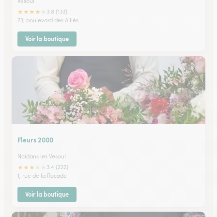
Vesoul
★
★
★
★
★
3.8 (133)
73, boulevard des Alliés
Voir la boutique
Fleurs 2000
Noidans les Vesoul
★
★
★
★
★
3.4 (222)
1, rue de la Rocade
Voir la boutique