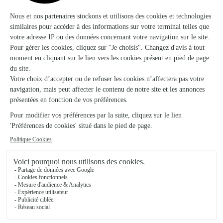
Filain
★
★
★
★
★
Toujours aussi efficace
Toujours aussi efficace
13/02/2026
★
★
★
★
★
Parfait
Parfait, correspond à la demande
24/07/2026
★
★
★
★
★