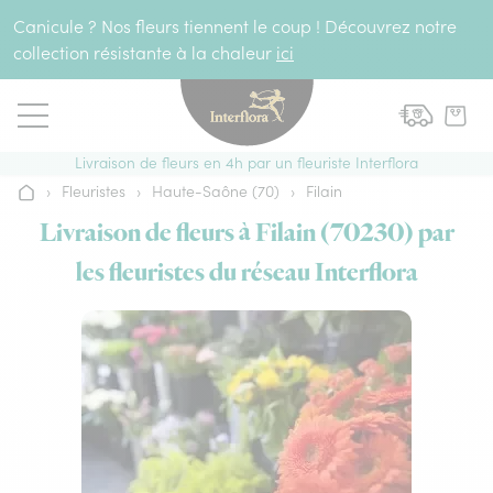
Aller au contenu
Canicule ? Nos fleurs tiennent le coup ! Découvrez notre
collection résistante à la chaleur
ici
Livraison de fleurs en 4h par un fleuriste Interflora
›
Fleuristes
›
Haute-Saône (70)
›
Filain
Accueil
Livraison de fleurs à Filain (70230) par
les fleuristes du réseau Interflora