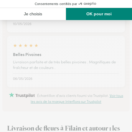
Merci
Merci pour votre professionnalisme
10/05/2026
★
★
★
★
★
Belles Pivoines
Livraison parfaite et de très belles pivoines . Magnifiques de
fraîcheur et de couleurs .
06/05/2026
Trustpilot
Échantillon d'avis clients fourni via Trustpilot.
Voir tous
les avis de la marque Interflora sur Trustpilot
Livraison de fleurs à Filain et autour : les