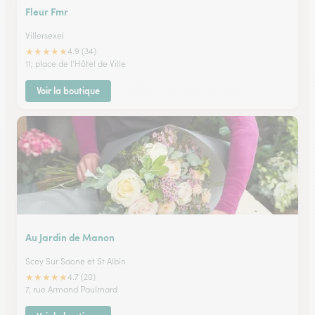
Fleur Fmr
Villersexel
★
★
★
★
★
4.9 (34)
11, place de l'Hôtel de Ville
Voir la boutique
Au Jardin de Manon
Scey Sur Saone et St Albin
★
★
★
★
★
4.7 (20)
7, rue Armand Paulmard