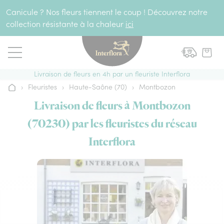
Aller au contenu
Canicule ? Nos fleurs tiennent le coup ! Découvrez notre
collection résistante à la chaleur
ici
Livraison de fleurs en 4h par un fleuriste Interflora
›
Fleuristes
›
Haute-Saône (70)
›
Montbozon
Accueil
Livraison de fleurs à Montbozon
(70230) par les fleuristes du réseau
Interflora