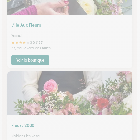
L’ile Aux Fleurs
Vesoul
★
★
★
★
★
3.8 (133)
73, boulevard des Alliés
Voir la boutique
Fleurs 2000
Noidans les Vesoul