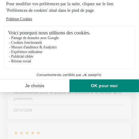
★
★
★
★
★
Qualité produits et relation client au…
Qualité produits et relation client au top.!!!👍🏾👍🏾👍🏾
19/01/2026
★
★
★
★
★
Une livraison conforme à la…
Une livraison conforme à la programmation et un emballage
impeccable pour protéger la plante commandée. Je
recommande pour la qualité des produits et le sérieux de la
prestation.
23/12/2025
★
★
★
★
★