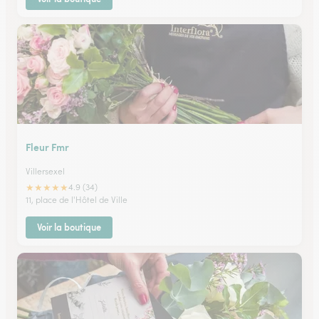
Fleur Fmr
Villersexel
★
★
★
★
★
4.9 (34)
11, place de l'Hôtel de Ville
Voir la boutique