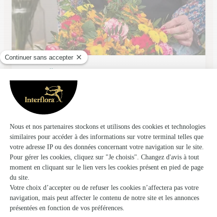
Aux Camelias
Besancon
★
★
★
★
★
4.8 (88)
4 B rue Tristan Bernard
Voir la boutique
Ils ont fait livrer des fleurs ou une plante à
Montbozon