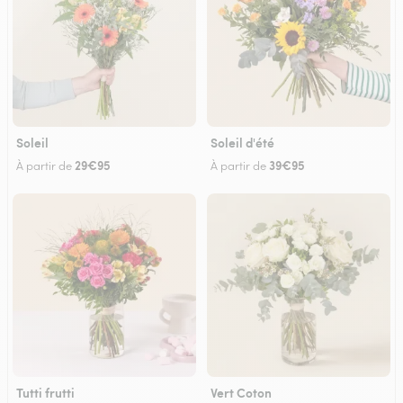
Soleil
Soleil d'été
29€95
39€95
À partir de
À partir de
Tutti frutti
Vert Coton