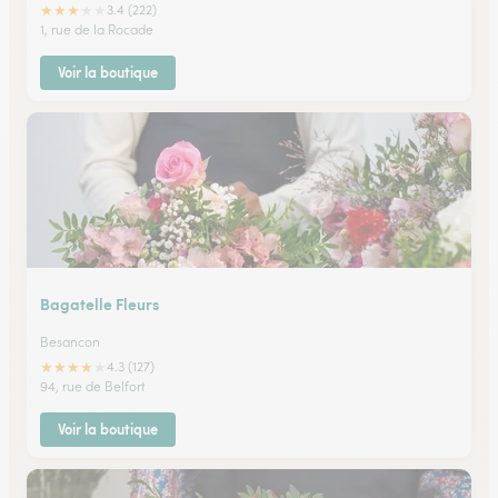
★
★
★
★
★
3.4 (222)
1, rue de la Rocade
Voir la boutique
Bagatelle Fleurs
Besancon
★
★
★
★
★
4.3 (127)
94, rue de Belfort
Voir la boutique