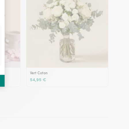
Vert Coton
54,95 €