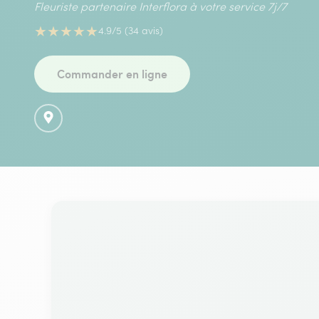
Fleuriste partenaire Interflora à votre service 7j/7
★
★
★
★
★
4.9/5 (34 avis)
Commander en ligne