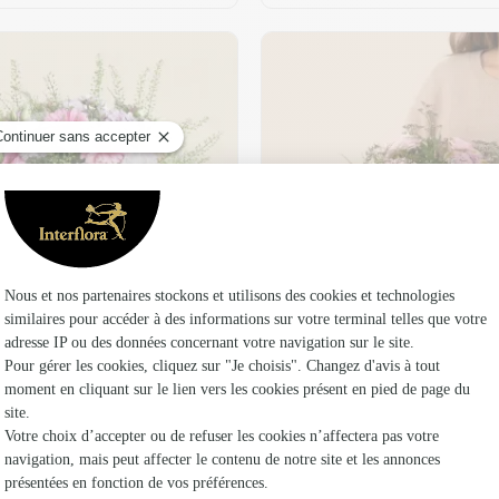
t son vase offert
Plaisir fleuri
36,95 €