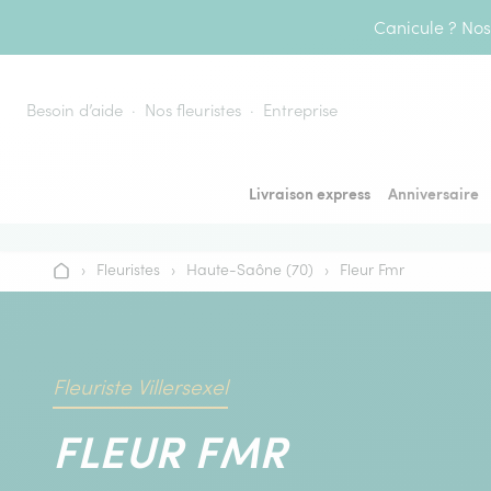
Aller au contenu
Canicule ? Nos 
Besoin d’aide
Nos fleuristes
Entreprise
Livraison express
Anniversaire
›
Fleuristes
›
Haute-Saône (70)
›
Fleur Fmr
Accueil
Fleuriste Villersexel
FLEUR FMR