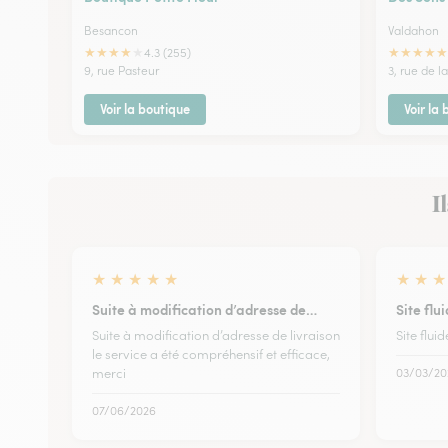
Besancon
Valdahon
★
★
★
★
★
★
★
★
★
★
4.3 (255)
9, rue Pasteur
3, rue de l
Voir la boutique
Voir la
I
★
★
★
★
★
★
★
★
Suite à modification d’adresse de…
Site flui
Suite à modification d’adresse de livraison
Site fluid
le service a été compréhensif et efficace,
merci
03/03/20
07/06/2026