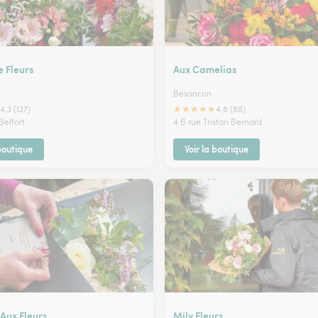
e Fleurs
Aux Camelias
Besancon
★
★
★
★
★
4.3 (127)
4.8 (88)
Belfort
4 B rue Tristan Bernard
 boutique
Voir la boutique
Aux Fleurs
Mily Fleurs