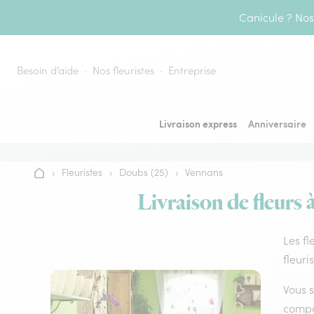
Aller au contenu
Canicule ? Nos 
Besoin d’aide
Nos fleuristes
Entreprise
Livraison express
Anniversaire
›
Fleuristes
›
Doubs (25)
›
Vennans
Accueil
Livraison de fleurs 
Les fl
fleuri
Vous s
compos