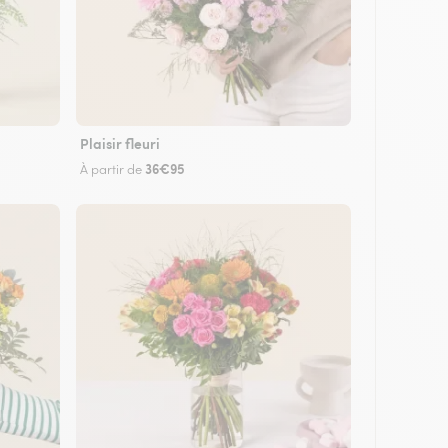
Plaisir fleuri
36€95
À partir de