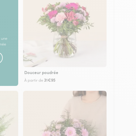
 une
rnée
Douceur poudrée
31€95
À partir de