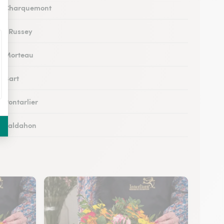
 à Charquemont
 au Russey
 à Morteau
à Bart
à Pontarlier
 à Valdahon
 à Rougemont
 à Avanne-Aveney