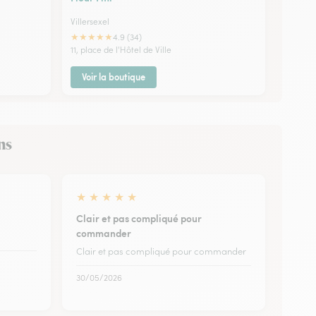
Villersexel
★
★
★
★
★
4.9 (34)
11, place de l'Hôtel de Ville
Voir la boutique
ns
★
★
★
★
★
Clair et pas compliqué pour
commander
Clair et pas compliqué pour commander
30/05/2026