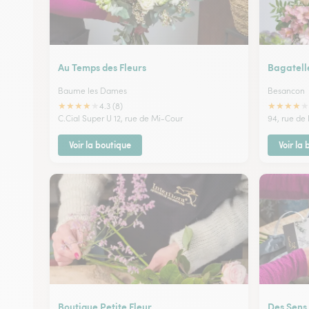
Au Temps des Fleurs
Bagatell
Baume les Dames
Besancon
★
★
★
★
★
★
★
★
★
★
4.3 (8)
C.Cial Super U 12, rue de Mi-Cour
94, rue de 
Voir la boutique
Voir la
Boutique Petite Fleur
Des Sens 