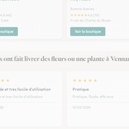
Avanne Aveney
★
★
★
★
★
4.8 (46)
4.6 (79)
a Gare
11 rue du Champ du Noyer
 boutique
Voir la boutique
ls ont fait livrer des fleurs ou une plante à Venna
★
★
★
★
★
★
★
de et tres facile d'utilisation
Pratique
e et tres facile d'utilisation
Pratique, fluide, efficace.
26
12/04/2026