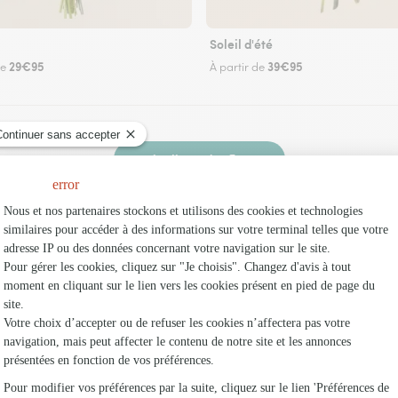
Soleil d'été
29€95
39€95
de
À partir de
Faire livrer des fleurs
 un fleuriste Interflora à Vennans et dans ses 
Les fl
Fleuristes
Fleuristes