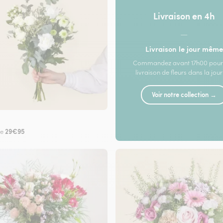
Livraison en 4h
—
Livraison le jour même
Commandez avant 17h00 pour
livraison de fleurs dans la jou
Voir notre collection →
29€95
de