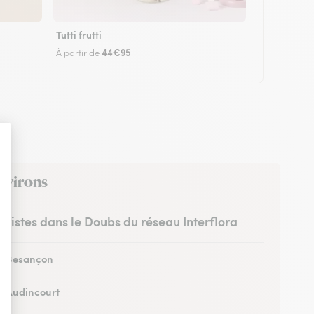
Tutti frutti
44€95
À partir de
environs
euristes dans le Doubs du réseau Interflora
 à Besançon
 à Audincourt