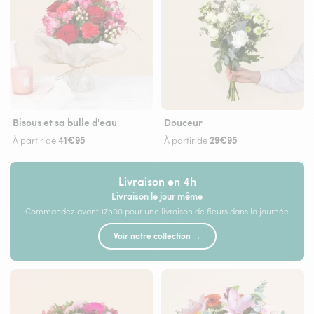
Bisous et sa bulle d'eau
Douceur
41€95
29€95
À partir de
À partir de
Livraison en 4h
Livraison le jour même
Commandez avant 17h00 pour une livraison de fleurs dans la journée
Voir notre collection →