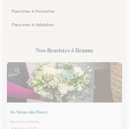
Fleuristes à Pontarlier
Fleuristes à Valdahon
Fleuristes à Rougemont
Nos fleuristes à Branne
Fleuristes à Avanne-Aveney
Au Temps des Fleurs
Baume les Dames
★
★
★
★
★
4.3 (8)