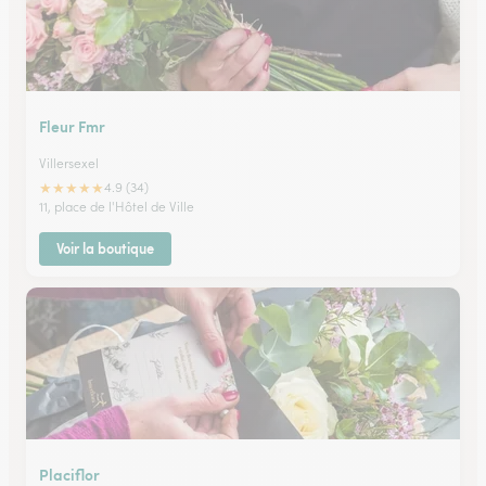
Fleur Fmr
Villersexel
★
★
★
★
★
4.9 (34)
11, place de l'Hôtel de Ville
Voir la boutique
Placiflor