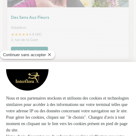
Des Sens Aux Fleurs
Valdahon
★
★
★
★
★
4.8 (46)
3, rue de la Gare
Voir la boutique
L’eglantine
Audincourt
★
★
★
★
★
4.3 (155)