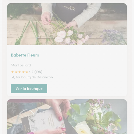
Babette Fleurs
Montbeliard
★
★
★
★
★
4.7 (198)
51, faubourg de Besancon
Voir la boutique