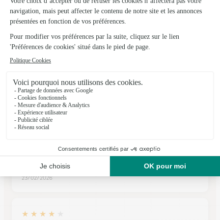
77, rue de Seloncourt
Voir la boutique
Ils ont fait livrer des fleurs ou une plante à
Branne
★
★
★
★
★
Super !
Super expérience
23/02/2026
★
★
★
★
★