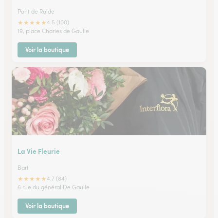
Pont de Roide
★
★
★
★
★
4.5 (100)
19, place Charles de Gaulle
Voir la boutique
La Vie Fleurie
Bart
★
★
★
★
★
4.7 (84)
6 rue du général De Gaulle
Voir la boutique