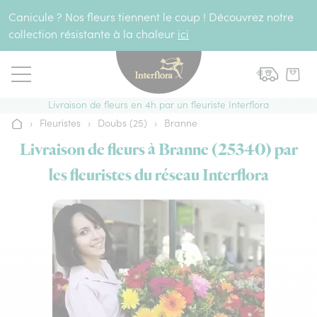
Aller au contenu
Canicule ? Nos fleurs tiennent le coup ! Découvrez notre
collection résistante à la chaleur
ici
Livraison de fleurs en 4h par un fleuriste Interflora
›
Fleuristes
›
Doubs (25)
›
Branne
Accueil
Livraison de fleurs à Branne (25340) par
les fleuristes du réseau Interflora