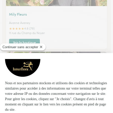
Mily Fleurs
Avanne Aveney
★
★
★
★
★
4.6 (79)
11 rue du Champ du Noyer
Voir la boutique
Fleur Fmr
Villersexel
★
★
★
★
★
4.9 (34)