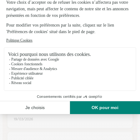
11, place de l'Hôtel de Ville
Voir la boutique
Ils ont fait livrer des fleurs ou une plante à
Roulans
★
★
★
★
★
Fleurs de grande qualité et très…
Fleurs de grande qualité et très fraîches. Livraison
impeccable.
19/03/2026