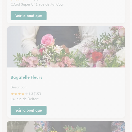
C.Cial Super U 12, rue de Mi-Cour
Voir la boutique
Bagatelle Fleurs
Besancon
★
★
★
★
★
4.3 (127)
94, rue de Belfort
Voir la boutique