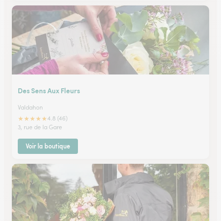
Des Sens Aux Fleurs
Valdahon
★
★
★
★
★
4.8 (46)
3, rue de la Gare
Voir la boutique