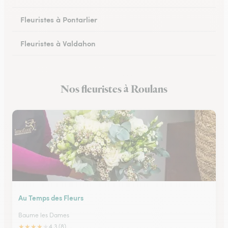
Fleuristes à Pontarlier
Fleuristes à Valdahon
Fleuristes à Rougemont
Nos fleuristes à Roulans
Fleuristes à Avanne-Aveney
Au Temps des Fleurs
Baume les Dames
★
★
★
★
★
4.3 (8)