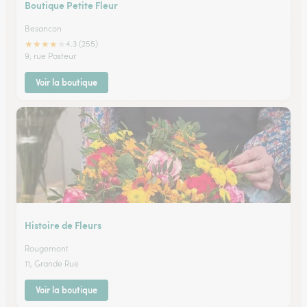
Boutique Petite Fleur
Besancon
★
★
★
★
★
4.3 (255)
9, rue Pasteur
Voir la boutique
Histoire de Fleurs
Rougemont
11, Grande Rue
Voir la boutique