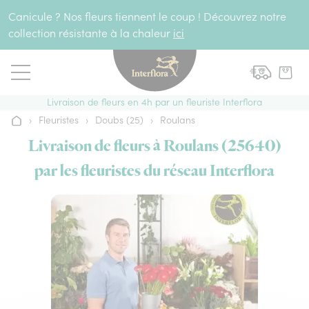
Aller au contenu
Canicule ? Nos fleurs tiennent le coup ! Découvrez notre
collection résistante à la chaleur
ici
Livraison de fleurs en 4h par un fleuriste Interflora
›
Fleuristes
›
Doubs (25)
›
Roulans
Accueil
Livraison de fleurs à Roulans (25640)
par les fleuristes du réseau Interflora