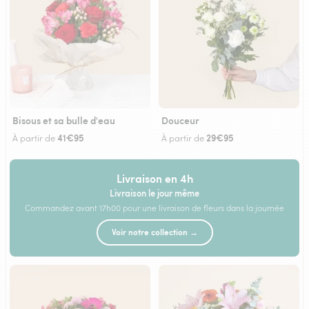
Bisous et sa bulle d'eau
Douceur
41€95
29€95
À partir de
À partir de
Livraison en 4h
Livraison le jour même
Commandez avant 17h00 pour une livraison de fleurs dans la journée
Voir notre collection →