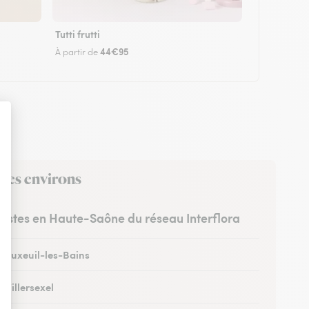
Tutti frutti
44€95
À partir de
 ses environs
uristes en Haute-Saône du réseau Interflora
à Luxeuil-les-Bains
à Villersexel