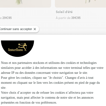
Soleil d'été
29€95
39€95
de
À partir de
Faire livrer des fleurs
leuriste Interflora à Voray-sur-l’Ognon et dans
Les fle
Fleuristes 
Fleuristes 