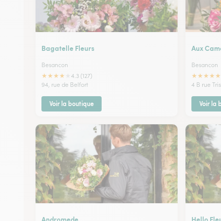
Bagatelle Fleurs
Aux Came
Besancon
Besancon
★
★
★
★
★
★
★
★
★
★
4.3 (127)
94, rue de Belfort
4 B rue Tri
Voir la boutique
Voir la
Andromede
Hello Fle