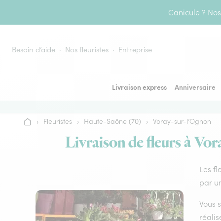
Aller au contenu
Canicule ? Nos 
Besoin d’aide
Nos fleuristes
Entreprise
Livraison express
Anniversaire
›
Fleuristes
›
Haute-Saône (70)
›
Voray-sur-l’Ognon
Accueil
Livraison de fleurs à Vor
Les fl
par un
Vous s
réalis