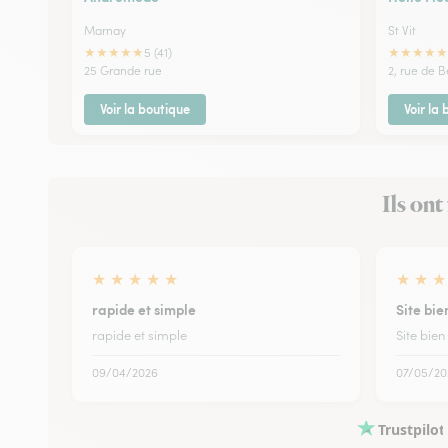
Marnay
St Vit
★
★
★
★
★
★
★
★
★
★
5 (41)
25 Grande rue
2, rue de 
Voir la boutique
Voir la
Ils ont
★
★
★
★
★
★
★
★
rapide et simple
Site bie
rapide et simple
Site bie
09/04/2026
07/05/20
Trustpilot