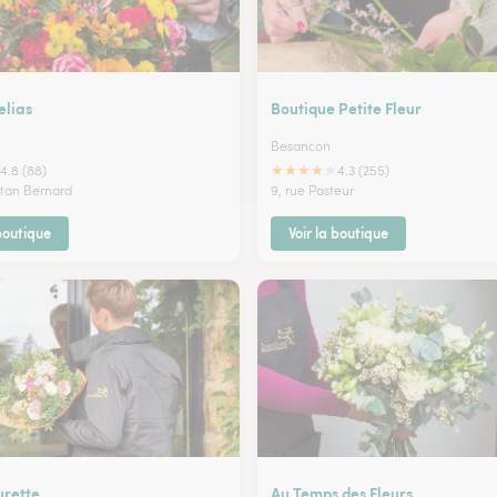
lias
Boutique Petite Fleur
Besancon
★
★
★
★
★
4.8 (88)
4.3 (255)
stan Bernard
9, rue Pasteur
 boutique
Voir la boutique
urette
Au Temps des Fleurs