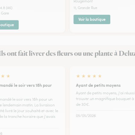
Rougemont
4.8 (46)
11, Grande Rue
a Gare
Voir la boutique
 boutique
Ils ont fait livrer des fleurs ou une plante à Delu
★
★
★
★
★
★
★
mandé le soir vers 18h pour
Ayant de petits moyens
Ayant de petits moyens, j'ai réussi
trouver un magnifique bouquet à
mandé le soir vers 18h pour un
de 30€.
e lendemain matin. La livraison
été livré le jour souhaité et avec le
05/05/2026
e la tranche horaire que j'avais
26