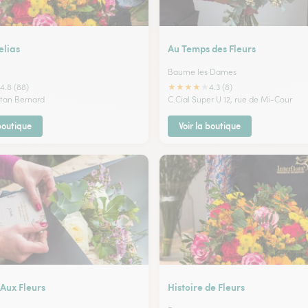
lias
Au Temps des Fleurs
Baume les Dames
★
★
★
★
★
4.8 (88)
4.3 (8)
stan Bernard
C.Cial Super U 12, rue de Mi-Cour
 boutique
Voir la boutique
Aux Fleurs
Histoire de Fleurs