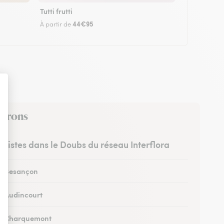
Tutti frutti
44€95
À partir de
virons
euristes dans le Doubs du réseau Interflora
 à Besançon
 à Audincourt
 à Charquemont