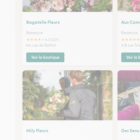
Bagatelle Fleurs
Aux Came
Besancon
Besancon
★
★
★
★
★
★
★
★
★
★
4.3 (127)
94, rue de Belfort
4 B rue Tri
Voir la boutique
Voir la
Mily Fleurs
Des Sens 