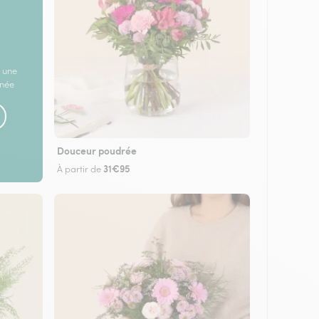
 une
rnée
Douceur poudrée
31€95
À partir de