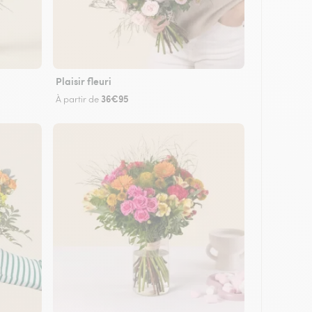
Plaisir fleuri
36€95
À partir de