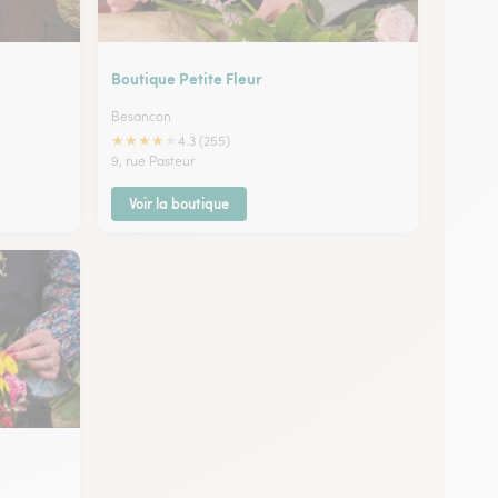
Boutique Petite Fleur
Besancon
★
★
★
★
★
4.3 (255)
9, rue Pasteur
Voir la boutique