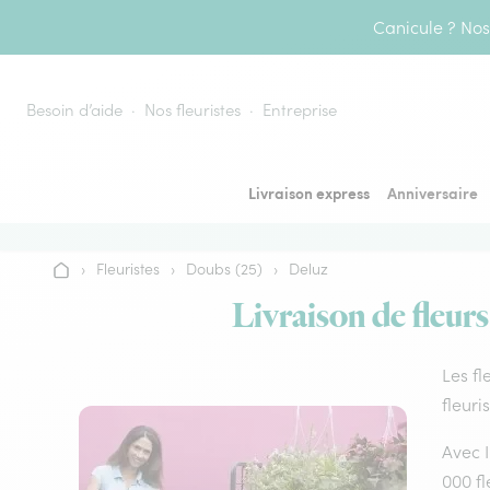
Aller au contenu
Canicule ? Nos 
Besoin d’aide
Nos fleuristes
Entreprise
Livraison express
Anniversaire
›
Fleuristes
›
Doubs (25)
›
Deluz
Accueil
Livraison de fleurs
Les fl
fleuri
Avec I
000 fl