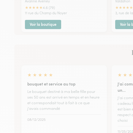
Avanne Aveney
Valdahon
★
★
★
★
★
★
★
★
★
★
4.6 (79)
11 rue du Champ du Noyer
3, rue de l
Voir la boutique
Voir la
★
★
★
★
★
★
★
★
bouquet et service au top
J'ai com
un…
Le bouquet destiné à ma belle fille pour
ses 50 ans est arrivé en temps et en heure
J'ai com
et correspondait tout à fait à ce que
cadeau l
j'avais commandé
est bien 
respect d
08/12/2025
choisi
11/05/20