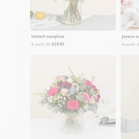
Instant complice
Joyeux a
52€95
À partir de
À partir 