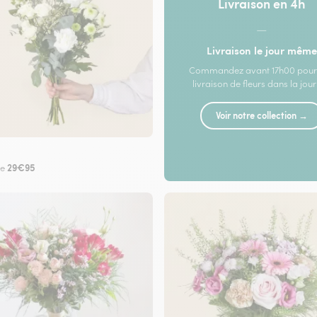
Livraison en 4h
—
Livraison le jour même
Commandez avant 17h00 pour
livraison de fleurs dans la jou
Voir notre collection →
29€95
de