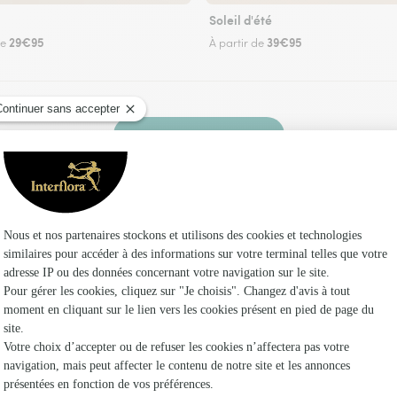
Soleil d'été
29€95
39€95
de
À partir de
Faire livrer des fleurs
z un fleuriste Interflora à Deluz et dans ses en
Les fl
Fleuristes
Fleuristes
Fleuristes