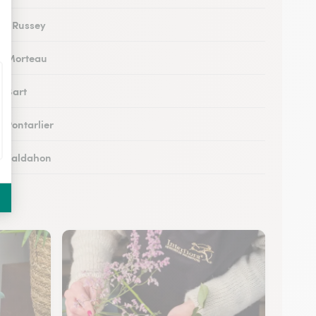
 au Russey
 à Morteau
à Bart
à Pontarlier
 à Valdahon
 à Rougemont
 à Avanne-Aveney