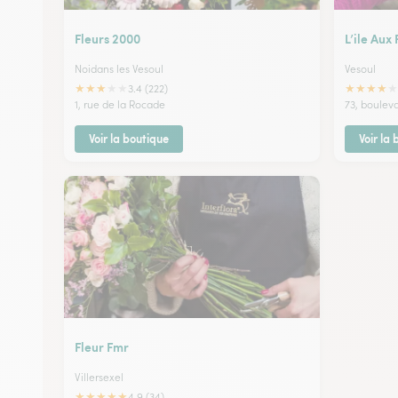
Fleurs 2000
L’ile Aux 
Noidans les Vesoul
Vesoul
★
★
★
★
★
★
★
★
★
★
3.4 (222)
1, rue de la Rocade
73, bouleva
Voir la boutique
Voir la
Fleur Fmr
Villersexel
★
★
★
★
★
4.9 (34)