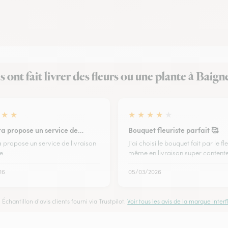
ls ont fait livrer des fleurs ou une plante à Baign
★
★
★
★
★
★
★
ora propose un service de…
Bouquet fleuriste parfait 🥰
a propose un service de livraison
J'ai choisi le bouquet fait par le fle
te
même en livraison super contente
26
05/03/2026
Échantillon d'avis clients fourni via Trustpilot.
Voir tous les avis de la marque Interfl