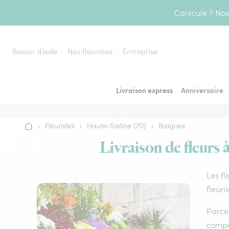
Aller au contenu
Canicule ? Nos 
Besoin d’aide
Nos fleuristes
Entreprise
Livraison express
Anniversaire
›
Fleuristes
›
Haute-Saône (70)
›
Baignes
Accueil
Livraison de fleurs 
Les fl
fleuri
Parce 
compos