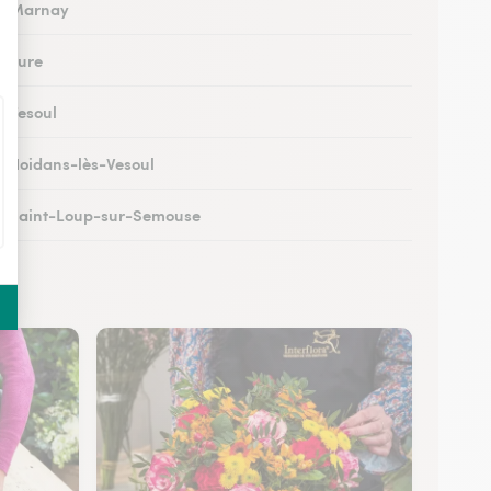
 à Marnay
à Lure
à Vesoul
 à Noidans-lès-Vesoul
 à Saint-Loup-sur-Semouse
à Héricourt
 à Scey-sur-Saône-et-Saint-Albin