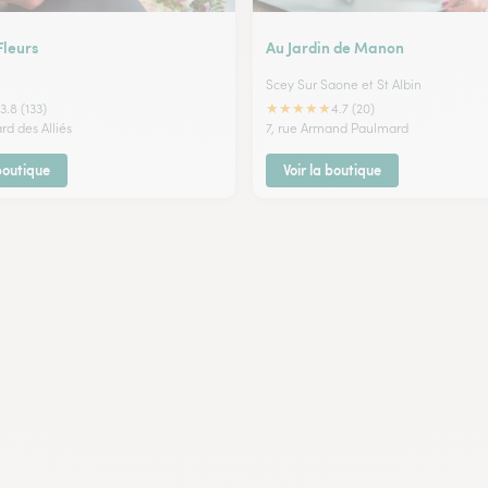
Fleurs
Au Jardin de Manon
Scey Sur Saone et St Albin
★
★
★
★
★
3.8 (133)
4.7 (20)
rd des Alliés
7, rue Armand Paulmard
 boutique
Voir la boutique