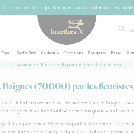
fleurs tiennent le coup ! Découvrez notre collection résistante
Recher
Deuil
Petits Prix
Cadeaux
Occasions
Bouquets
Roses
Pla
Livraison de fleurs en 4h par un fleuriste Interflora
à Baignes (70000) par les fleuristes
euristes Interflora assurent la livraison de fleurs à Baignes. Bo
ste à Baignes. Interflora Haute-Saone vous guide vers le meill
qu’il n’y a pas besoin d’occasion particulière pour offrir des f
itions florales dont l’unique objectif est d’offrir du plaisir à v