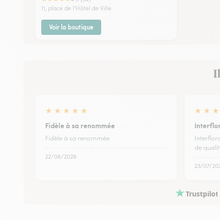
11, place de l'Hôtel de Ville
Voir la boutique
I
★
★
★
★
★
★
★
★
Fidèle à sa renommée
Interfl
Fidèle à sa renommée
Interflor
de quali
22/06/2026
23/07/20
Trustpilot