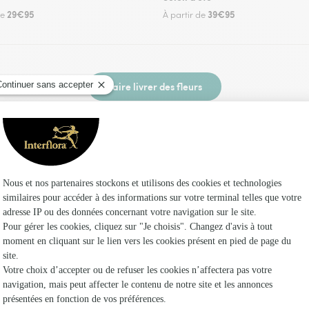
29€95
39€95
de
À partir de
Faire livrer des fleurs
z un fleuriste Interflora à Baignes et dans ses e
Les fle
Fleuristes 
Fleuristes 
Fleuristes