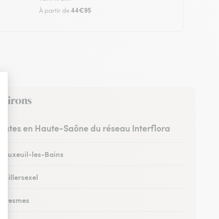
44€95
À partir de
nvirons
uristes en Haute-Saône du réseau Interflora
à Luxeuil-les-Bains
à Villersexel
 à Pesmes