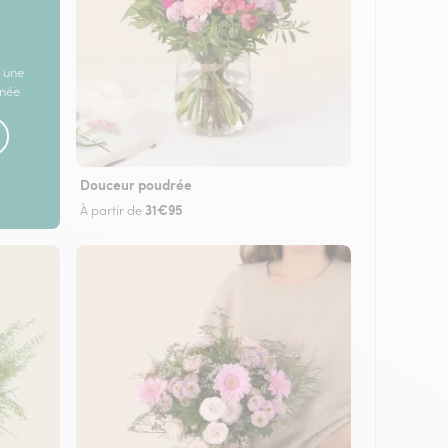
 une
rnée
Douceur poudrée
31€95
À partir de