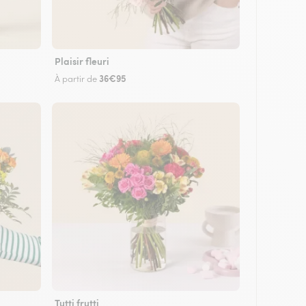
Plaisir fleuri
36€95
À partir de
Tutti frutti