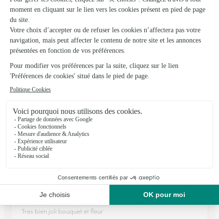
Au Jardin de Manon
Scey Sur Saone et St Albin
★
★
★
★
★
4.7 (20)
7, rue Armand Paulmard
Voir la boutique
Ils ont fait livrer des fleurs ou une plante à
Bucey-lès-Gy
★
★
★
★
★
PARFAIT
Tres bien joli bouquet et fleur