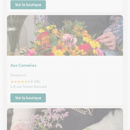
Voir la boutique
Aux Camelias
Besancon
★
★
★
★
★
4.8 (88)
4 B rue Tristan Bernard
Voir la boutique