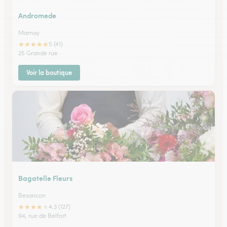
Andromede
Marnay
★
★
★
★
★
5 (41)
25 Grande rue
Voir la boutique
Bagatelle Fleurs
Besancon
★
★
★
★
★
4.3 (127)
94, rue de Belfort