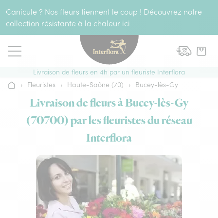
Aller au contenu
Canicule ? Nos fleurs tiennent le coup ! Découvrez notre
collection résistante à la chaleur
ici
Livraison de fleurs en 4h par un fleuriste Interflora
›
Fleuristes
›
Haute-Saône (70)
›
Bucey-lès-Gy
Accueil
Livraison de fleurs à Bucey-lès-Gy
(70700) par les fleuristes du réseau
Interflora