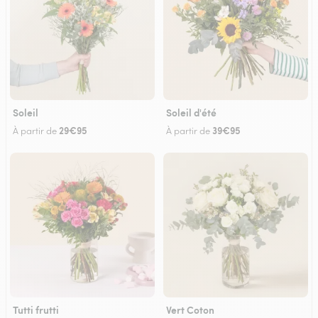
Soleil
Soleil d'été
29€95
39€95
À partir de
À partir de
Tutti frutti
Vert Coton