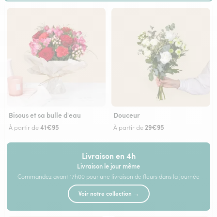
Bisous et sa bulle d'eau
Douceur
41€95
29€95
À partir de
À partir de
Livraison en 4h
Livraison le jour même
Commandez avant 17h00 pour une livraison de fleurs dans la journée
Voir notre collection →