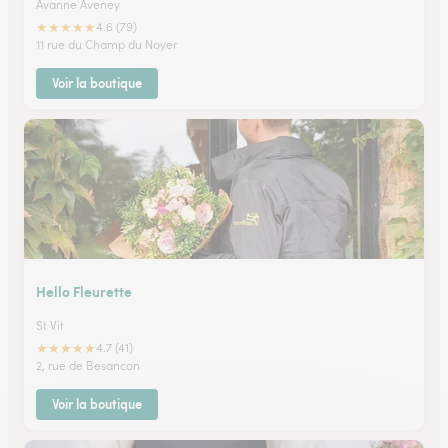
Avanne Aveney
★
★
★
★
★
4.6 (79)
11 rue du Champ du Noyer
Voir la boutique
Hello Fleurette
St Vit
★
★
★
★
★
4.7 (41)
2, rue de Besancon
Voir la boutique