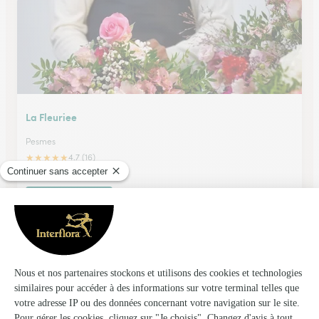
La Fleuriee
Pesmes
★
★
★
★
★
4.7 (16)
16 Grande Rue
Voir la boutique