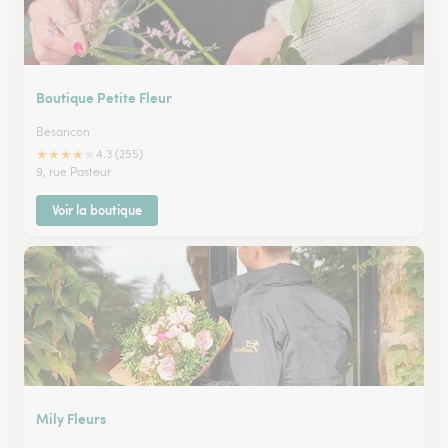
Boutique Petite Fleur
Besancon
★
★
★
★
★
4.3 (255)
9, rue Pasteur
Voir la boutique
Mily Fleurs