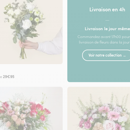
Livraison en 4h
—
Livraison le jour même
Commandez avant 17h00 pour
livraison de fleurs dans la jou
Voir notre collection →
29€95
de