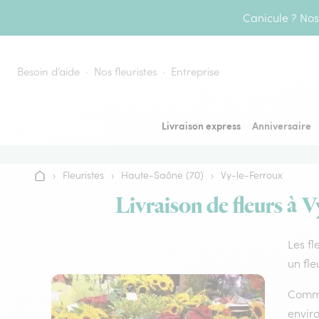
Aller au contenu
Canicule ? Nos 
Besoin d’aide
Nos fleuristes
Entreprise
Livraison express
Anniversaire
›
Fleuristes
›
Haute-Saône (70)
›
Vy-le-Ferroux
Accueil
Livraison de fleurs à V
Les fl
un fle
Comme 
envir