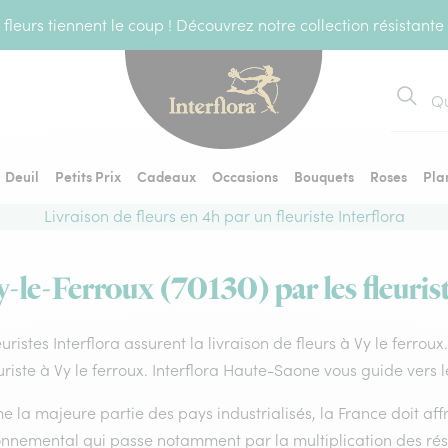
fleurs tiennent le coup ! Découvrez notre collection résistante
Recher
Deuil
Petits Prix
Cadeaux
Occasions
Bouquets
Roses
Pla
Livraison de fleurs en 4h par un fleuriste Interflora
y-le-Ferroux (70130) par les fleuris
euristes Interflora assurent la livraison de fleurs à Vy le ferrou
uriste à Vy le ferroux. Interflora Haute-Saone vous guide vers 
la majeure partie des pays industrialisés, la France doit affro
onnemental qui passe notamment par la multiplication des rése