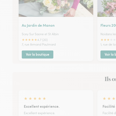
Au Jardin de Manon
Fleurs 2
Scey Sur Saone et St Albin
Noidans le
★
★
★
★
★
★
★
★
★
★
4.7 (20)
7, rue Armand Paulmard
1, rue de l
Voir la boutique
Voir la
Ils 
★
★
★
★
★
★
★
★
Excellent expérience.
Facilit
Excellent expérience.
Facilit