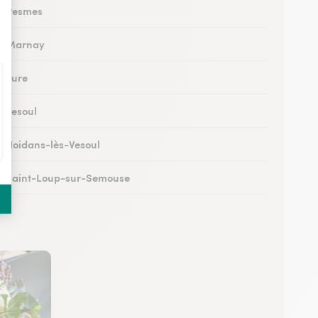
 à Pesmes
 à Marnay
à Lure
à Vesoul
 à Noidans-lès-Vesoul
 à Saint-Loup-sur-Semouse
à Héricourt
 à Scey-sur-Saône-et-Saint-Albin