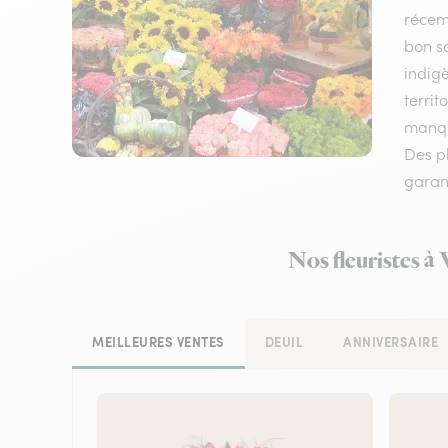
récem
bon sc
indigè
territ
manque
Des pl
garant
Nos fleuristes à
MEILLEURES VENTES
DEUIL
ANNIVERSAIRE