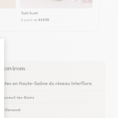
Tutti frutti
44€95
À partir de
es environs
uristes en Haute-Saône du réseau Interflora
à Luxeuil-les-Bains
à Villersexel