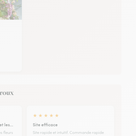
rroux
★
★
★
★
★
 et les…
Site efficace
es fleurs
Site rapide et intuitif. Commande rapide