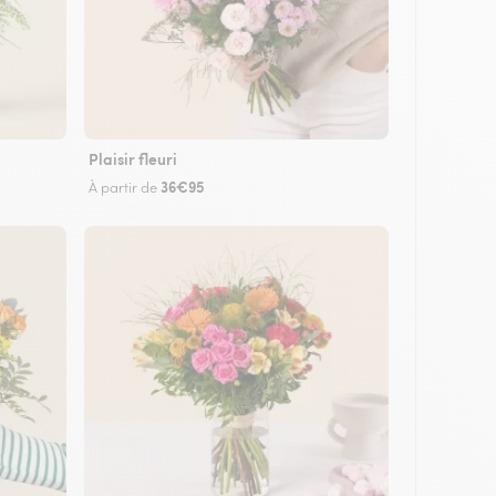
Plaisir fleuri
36€95
À partir de