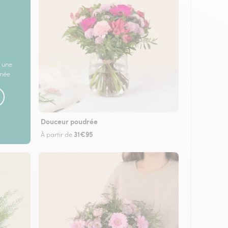
 une
rnée
Douceur poudrée
31€95
À partir de