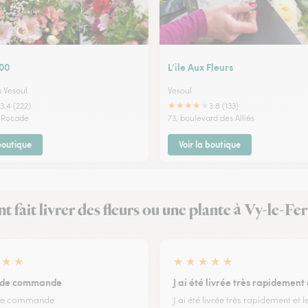
000
L’ile Aux Fleurs
s Vesoul
Vesoul
★
★
★
★
★
3.4 (222)
3.8 (133)
a Rocade
73, boulevard des Alliés
 boutique
Voir la boutique
ont fait livrer des fleurs ou une plante à Vy-le-Fe
★
★
★
★
★
★
★
é de commande
J ai été livrée très rapidement
é de commande
J ai été livrée très rapidement et l