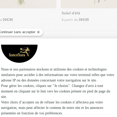
Soleil d'été
29€95
39€95
de
À partir de
Faire livrer des fleurs
 fleuriste Interflora à Vy-le-Ferroux et dans s
Les fle
Fleuristes 
Fleuristes 