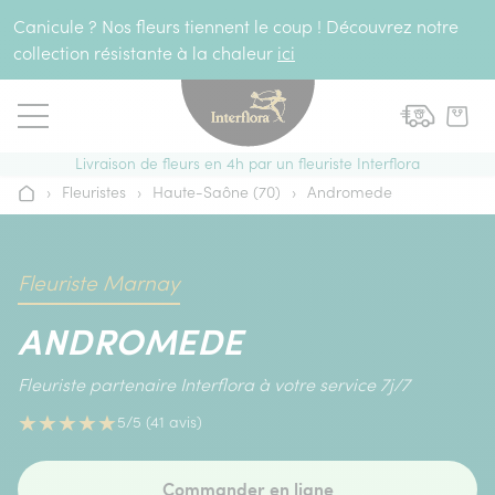
Aller au contenu
Canicule ? Nos fleurs tiennent le coup ! Découvrez notre
collection résistante à la chaleur
ici
Livraison de fleurs en 4h par un fleuriste Interflora
›
Fleuristes
›
Haute-Saône (70)
›
Andromede
Accueil
Fleuriste Marnay
ANDROMEDE
Fleuriste partenaire Interflora à votre service 7j/7
★
★
★
★
★
5/5 (41 avis)
Commander en ligne