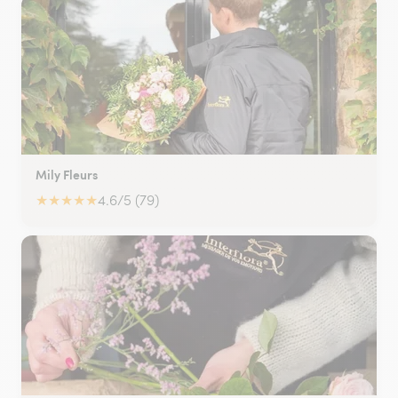
Mily Fleurs
★
★
★
★
★
4.6/5 (79)