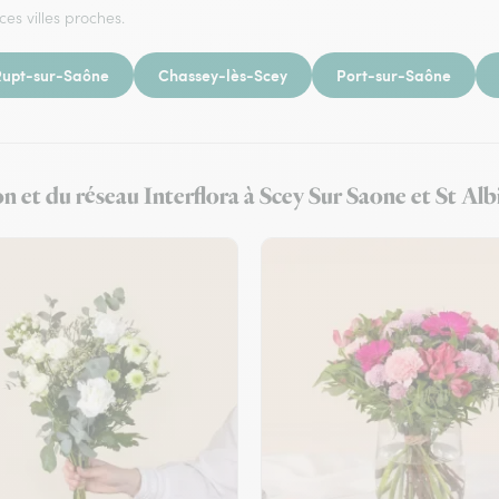
ces villes proches.
Rupt-sur-Saône
Chassey-lès-Scey
Port-sur-Saône
n et du réseau Interflora à Scey Sur Saone et St Alb