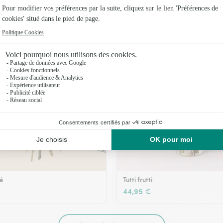
36,95 €
té
Tutti frutti
44,95 €