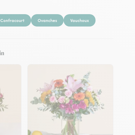
Confracourt
Ovanches
Vauchoux
in