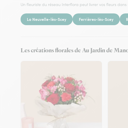
Un fleuriste du réseau Interflora peut livrer vos fleurs dans 
La Neuvelle-lès-Scey
Ferrières-lès-Scey
Les créations florales de Au Jardin de Mano