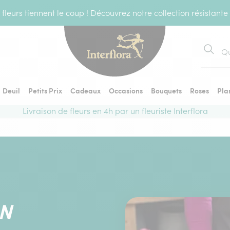
fleurs tiennent le coup ! Découvrez notre collection résistante
Recher
Deuil
Petits Prix
Cadeaux
Occasions
Bouquets
Roses
Pla
Livraison de fleurs en 4h par un fleuriste Interflora
N