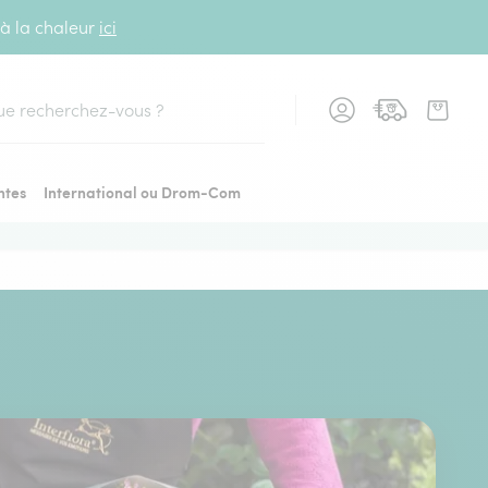
 à la chaleur
ici
cher
ntes
International ou Drom-Com