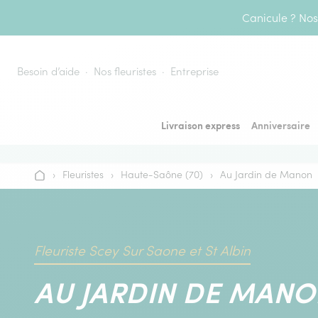
Aller au contenu
Canicule ? Nos 
Besoin d’aide
Nos fleuristes
Entreprise
Livraison express
Anniversaire
›
Fleuristes
›
Haute-Saône (70)
›
Au Jardin de Manon
Accueil
Fleuriste Scey Sur Saone et St Albin
AU JARDIN DE MANO