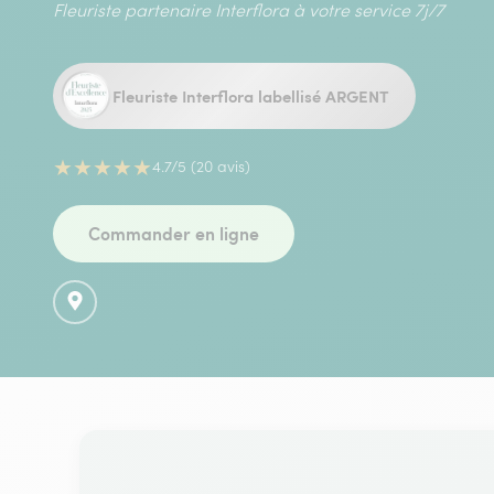
Fleuriste partenaire Interflora à votre service 7j/7
Fleuriste Interflora labellisé ARGENT
★
★
★
★
★
4.7/5 (20 avis)
Commander en ligne