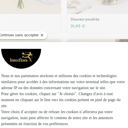
Douceur poudrée
31,95 €
t son vase offert
Plaisir fleuri