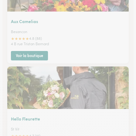
Aux Camelias
Besancon
★
★
★
★
★
4.8 (88)
4 B rue Tristan Bernard
Voir la boutique
Hello Fleurette
St Vit
4.7 (41)