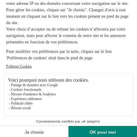
Ambiance Florale
Moissey
★
★
★
★
★
4.8 (135)
2, place de la Fontaine
Voir la boutique
Ils ont fait livrer des fleurs ou une plante à
Champagney
★
★
★
★
★
Que ce soit pour l'envoi de bouquets ou…
Que ce soit pour l'envoi de bouquets ou la réception ...
l'interflora est toujours à la hauteur ! Les bouquets sont
exactement ceux commandés et la livraison est faite au