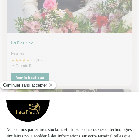
La Fleuriee
Pesmes
★
★
★
★
★
4.7 (16)
16 Grande Rue
Voir la boutique