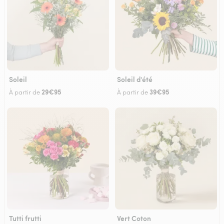
Soleil
Soleil d'été
29€95
39€95
À partir de
À partir de
Tutti frutti
Vert Coton