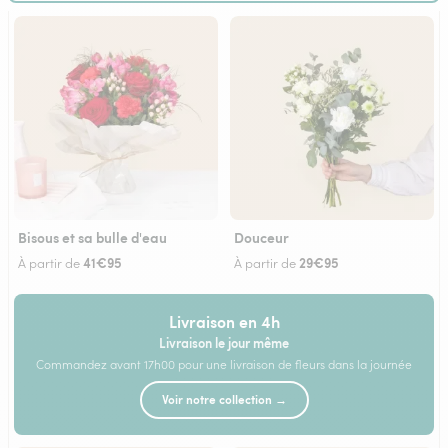
Bisous et sa bulle d'eau
Douceur
41€95
29€95
À partir de
À partir de
Livraison en 4h
Livraison le jour même
Commandez avant 17h00 pour une livraison de fleurs dans la journée
Voir notre collection →