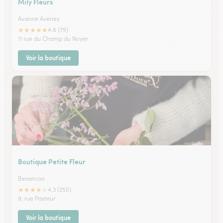
Mily Fleurs
Avanne Aveney
★
★
★
★
★
4.6 (79)
11 rue du Champ du Noyer
Voir la boutique
Boutique Petite Fleur
Besancon
★
★
★
★
★
4.3 (255)
9, rue Pasteur
Voir la boutique