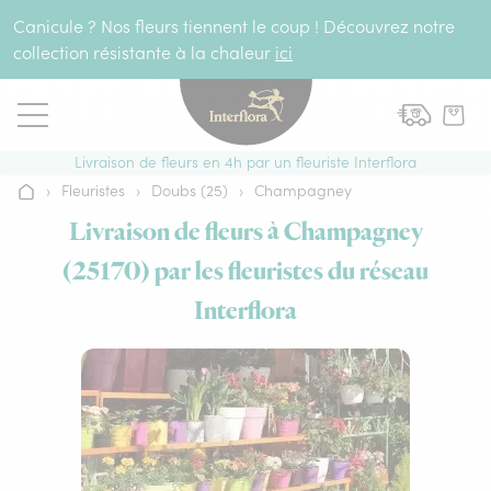
Aller au contenu
Canicule ? Nos fleurs tiennent le coup ! Découvrez notre
collection résistante à la chaleur
ici
Livraison de fleurs en 4h par un fleuriste Interflora
›
Fleuristes
›
Doubs (25)
›
Champagney
Accueil
Livraison de fleurs à Champagney
(25170) par les fleuristes du réseau
Interflora