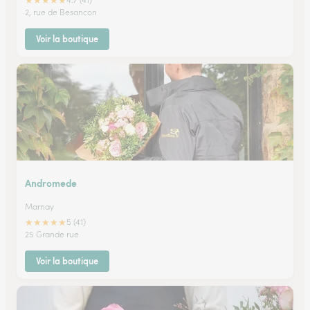
★
★
★
★
★
2, rue de Besancon
Voir la boutique
Andromede
Marnay
★
★
★
★
★
5 (41)
25 Grande rue
Voir la boutique