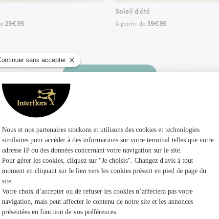
Soleil d'été
29€95
39€95
de
À partir de
Faire livrer des fleurs
 un fleuriste Interflora à Bresilley et dans ses 
Les fle
Fleuristes 
Fleuristes 
Fleuristes