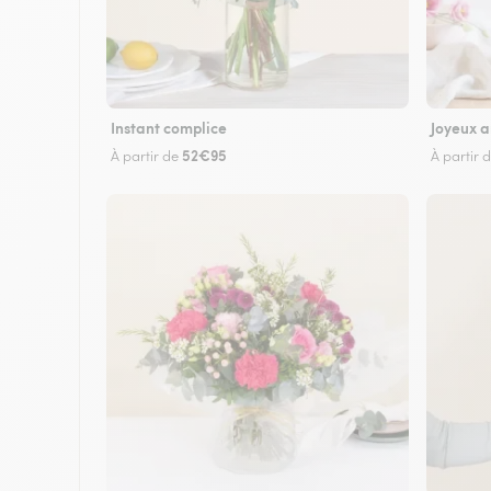
Instant complice
Joyeux a
52€95
À partir de
À partir 