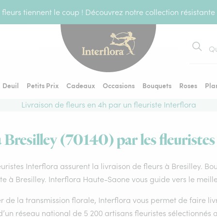
fleurs tiennent le coup ! Découvrez notre collection résistante
Recher
Deuil
Petits Prix
Cadeaux
Occasions
Bouquets
Roses
Pla
Livraison de fleurs en 4h par un fleuriste Interflora
à Bresilley (70140) par les fleuristes
euristes Interflora assurent la livraison de fleurs à Bresilley. B
ste à Bresilley. Interflora Haute-Saone vous guide vers le meil
 de la transmission florale, Interflora vous permet de faire li
d’un réseau national de 5 200 artisans fleuristes sélectionnés a