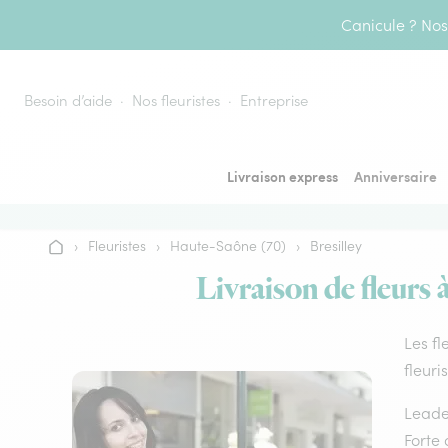
Aller au contenu
Canicule ? Nos 
Besoin d’aide
Nos fleuristes
Entreprise
Livraison express
Anniversaire
›
Fleuristes
›
Haute-Saône (70)
›
Bresilley
Accueil
Livraison de fleurs 
Les fl
fleuri
Leader
Forte 