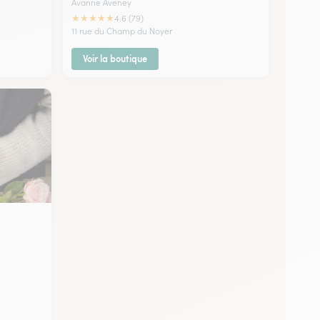
Avanne Aveney
★
★
★
★
★
4.6 (79)
11 rue du Champ du Noyer
Voir la boutique