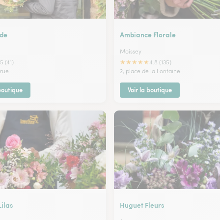
de
Ambiance Florale
Moissey
★
★
★
★
★
5 (41)
4.8 (135)
rue
2, place de la Fontaine
 boutique
Voir la boutique
Lilas
Huguet Fleurs