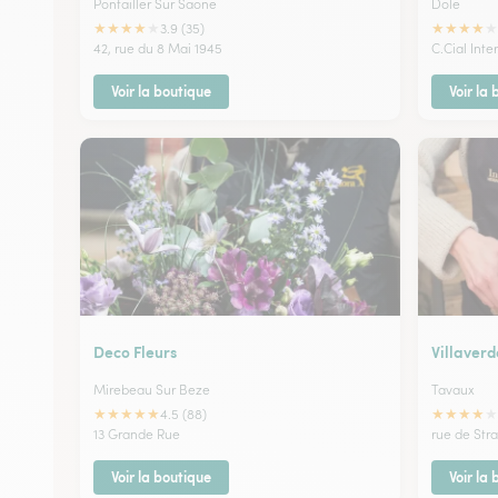
Pontailler Sur Saone
Dole
★
★
★
★
★
★
★
★
★
★
3.9 (35)
42, rue du 8 Mai 1945
C.Cial Int
Voir la boutique
Voir la
Deco Fleurs
Villaverd
Mirebeau Sur Beze
Tavaux
★
★
★
★
★
★
★
★
★
★
4.5 (88)
13 Grande Rue
rue de Str
Voir la boutique
Voir la