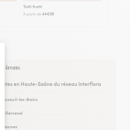
Tutti frutti
44€95
À partir de
environs
uristes en Haute-Saône du réseau Interflora
à Luxeuil-les-Bains
à Villersexel
 à Pesmes