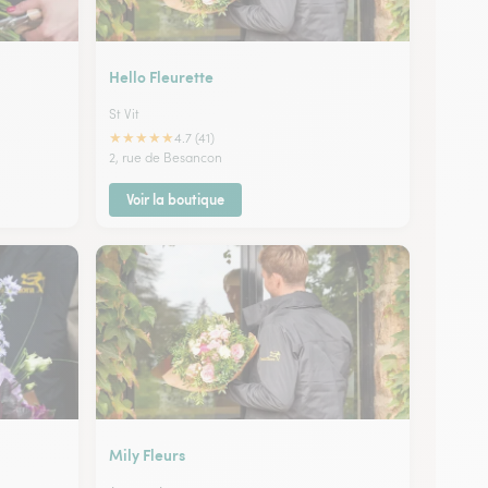
Hello Fleurette
St Vit
★
★
★
★
★
4.7 (41)
2, rue de Besancon
Voir la boutique
Mily Fleurs