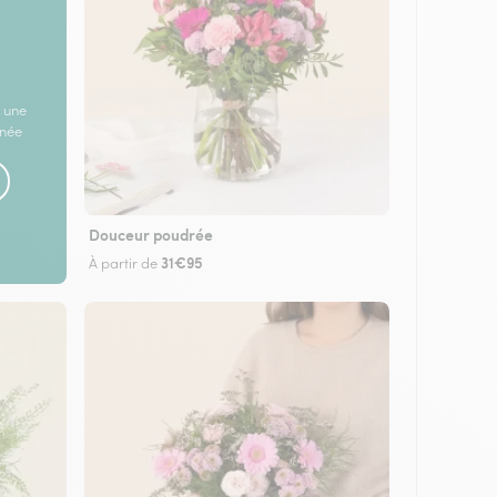
 une
rnée
Douceur poudrée
31€95
À partir de