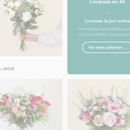
Livraison en 4h
—
Livraison le jour même
Commandez avant 17h00 pour
livraison de fleurs dans la jou
Voir notre collection →
29€95
de