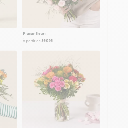
Plaisir fleuri
36€95
À partir de