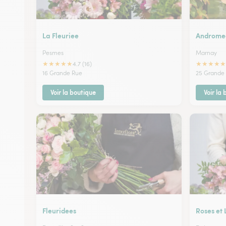
La Fleuriee
Androme
Pesmes
Marnay
★
★
★
★
★
★
★
★
★
★
4.7 (16)
16 Grande Rue
25 Grande 
Voir la boutique
Voir la
Fleuridees
Roses et 