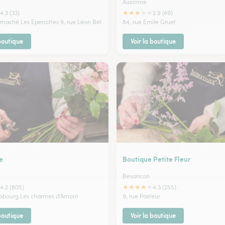
Auxonne
★
★
★
★
★
4.3 (33)
2.9 (49)
ermaché Les Epenottes 9, rue Léon Bel
84, rue Emile Gruet
 boutique
Voir la boutique
e
Boutique Petite Fleur
Besancon
★
★
★
★
★
4.2 (805)
4.3 (255)
asbourg Les charmes d'Amont
9, rue Pasteur
 boutique
Voir la boutique