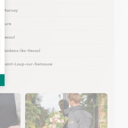
 à Marnay
à Lure
à Vesoul
 à Noidans-lès-Vesoul
 à Saint-Loup-sur-Semouse
à Héricourt
 à Scey-sur-Saône-et-Saint-Albin