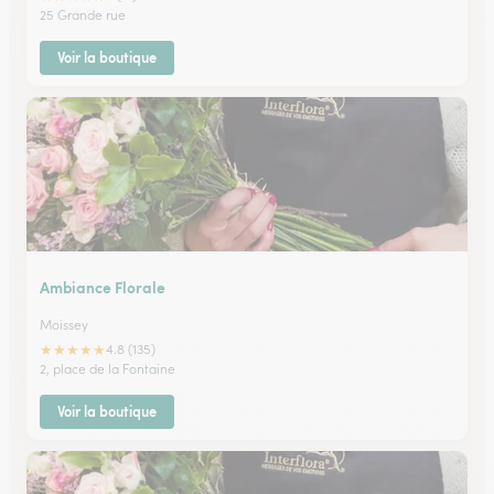
25 Grande rue
Voir la boutique
Ambiance Florale
Moissey
★
★
★
★
★
4.8 (135)
2, place de la Fontaine
Voir la boutique