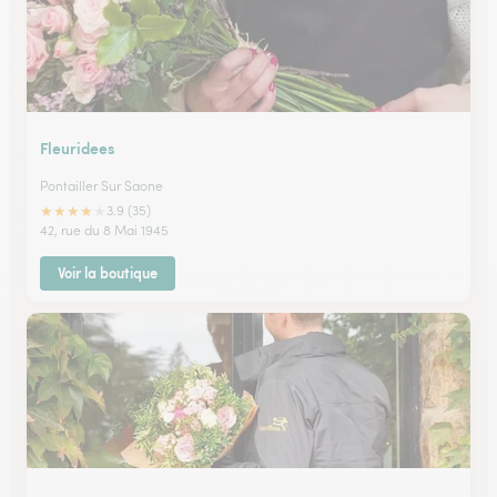
Fleuridees
Pontailler Sur Saone
★
★
★
★
★
3.9 (35)
42, rue du 8 Mai 1945
Voir la boutique