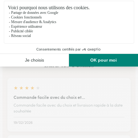
★
★
★
★
★
4.5 (88)
13 Grande Rue
Voir la boutique
Ils ont fait livrer des fleurs ou une plante à
Bard-lès-Pesmes
★
★
★
★
★
Commande facile avec du choix et…
Commande facile avec du choix et livraison rapide à la date
souhaitée
19/02/2026