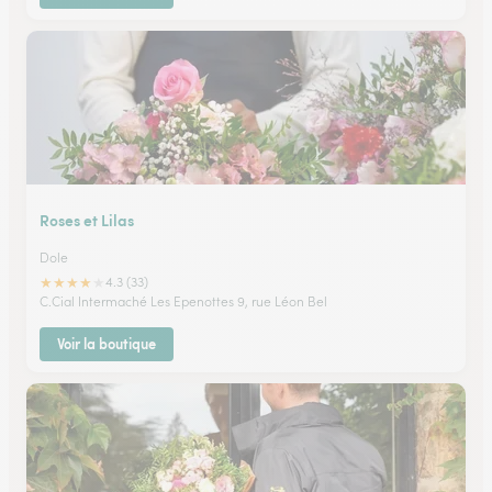
Roses et Lilas
Dole
★
★
★
★
★
4.3 (33)
C.Cial Intermaché Les Epenottes 9, rue Léon Bel
Voir la boutique