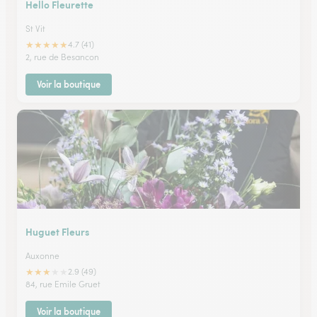
Hello Fleurette
St Vit
★
★
★
★
★
4.7 (41)
2, rue de Besancon
Voir la boutique
Huguet Fleurs
Auxonne
★
★
★
★
★
2.9 (49)
84, rue Emile Gruet
Voir la boutique