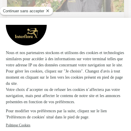
Mily Fleurs
Avanne Aveney
★
★
★
★
★
4.6 (79)
11 rue du Champ du Noyer
Voir la boutique
Deco Fleurs
Mirebeau Sur Beze