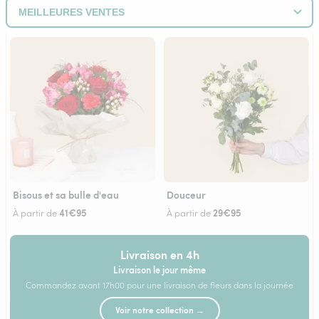
Bisous et sa bulle d'eau
Douceur
41€95
29€95
À partir de
À partir de
Livraison en 4h
Livraison le jour même
Commandez avant 17h00 pour une livraison de fleurs dans la journée
Voir notre collection →