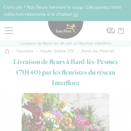
Aller au contenu
Canicule ? Nos fleurs tiennent le coup ! Découvrez notre
collection résistante à la chaleur
ici
Livraison de fleurs en 4h par un fleuriste Interflora
›
Fleuristes
›
Haute-Saône (70)
›
Bard-lès-Pesmes
Accueil
Livraison de fleurs à Bard-lès-Pesmes
(70140) par les fleuristes du réseau
Interflora