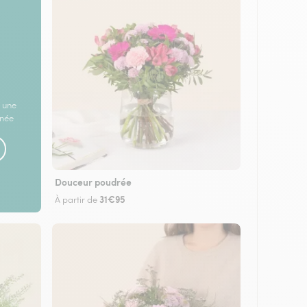
 une
rnée
Douceur poudrée
31€95
À partir de