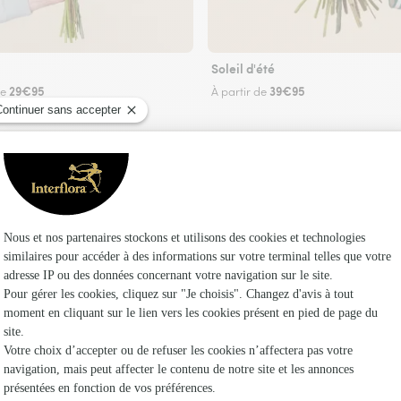
Soleil d'été
29€95
39€95
de
À partir de
Faire livrer des fleurs
euriste Interflora à Gézier-et-Fontenelay et dan
Les fle
Fleuristes 
Fleuristes 