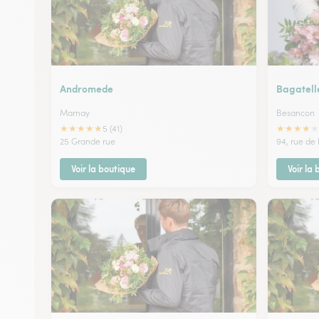
Andromede
Bagatell
Marnay
Besancon
★
★
★
★
★
★
★
★
★
★
5 (41)
25 Grande rue
94, rue de 
Voir la boutique
Voir la