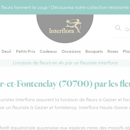
fleurs tiennent le coup ! Découvrez notre collection résistante
Recher
Deuil
Petits Prix
Cadeaux
Occasions
Bouquets
Roses
Pla
Livraison de fleurs en 4h par un fleuriste Interflora
er-et-Fontenelay (70700) par les fleu
euristes Interflora assurent la livraison de fleurs à Gezier et f
par un fleuriste à Gezier et fontelenay. Interflora Haute-Saone
forêt équatoriale guyanaise aux espèces rares des massifs alp