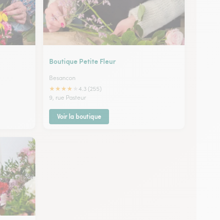
Boutique Petite Fleur
Besancon
★
★
★
★
★
4.3 (255)
9, rue Pasteur
Voir la boutique