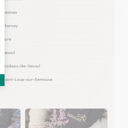
 à Pesmes
 à Marnay
à Lure
à Vesoul
 à Noidans-lès-Vesoul
 à Saint-Loup-sur-Semouse
à Héricourt
 à Scey-sur-Saône-et-Saint-Albin