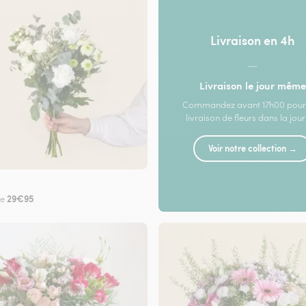
Livraison en 4h
—
Livraison le jour même
Commandez avant 17h00 pour
livraison de fleurs dans la jou
Voir notre collection →
29€95
de