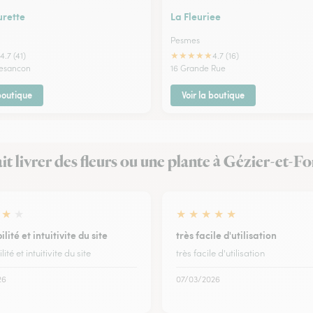
urette
La Fleuriee
Pesmes
★
★
★
★
★
4.7 (41)
4.7 (16)
Besancon
16 Grande Rue
 boutique
Voir la boutique
fait livrer des fleurs ou une plante à Gézier-et-F
★
★
★
★
★
★
★
lité et intuitivite du site
très facile d'utilisation
ité et intuitivite du site
très facile d'utilisation
26
07/03/2026