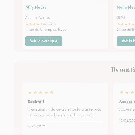
Mily Fleurs
Hello Fle
Avanne Aveney
St Vit
★
★
★
★
★
★
★
★
★
★
4.6 (79)
11 rue du Champ du Noyer
2, rue de 
Voir la boutique
Voir la
Ils ont 
★
★
★
★
★
★
★
★
Sastifait
Accessibi
Trés sastifait du délais et de la plante reçu
Accessibil
qui correspond bien à la photo du site.
12/02/20
26/12/2025