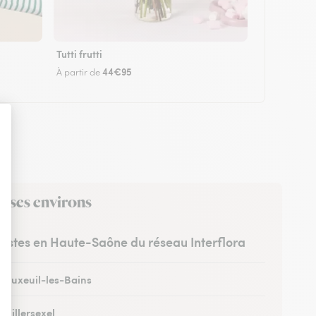
Tutti frutti
44€95
À partir de
s ses environs
uristes en Haute-Saône du réseau Interflora
à Luxeuil-les-Bains
à Villersexel