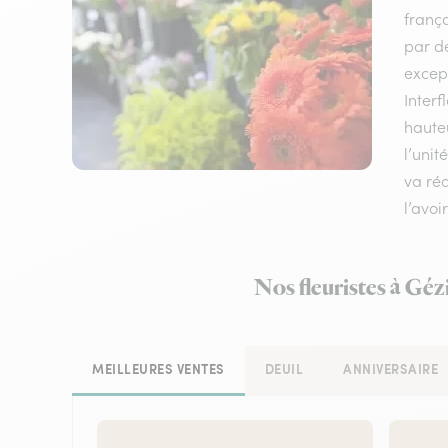
frança
par de
except
Interf
haute
l’unit
va réa
l’avoi
Nos fleuristes à Géz
MEILLEURES VENTES
DEUIL
ANNIVERSAIRE