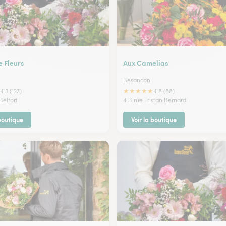
e Fleurs
Aux Camelias
Besancon
★
★
★
★
★
4.3 (127)
4.8 (88)
Belfort
4 B rue Tristan Bernard
 boutique
Voir la boutique