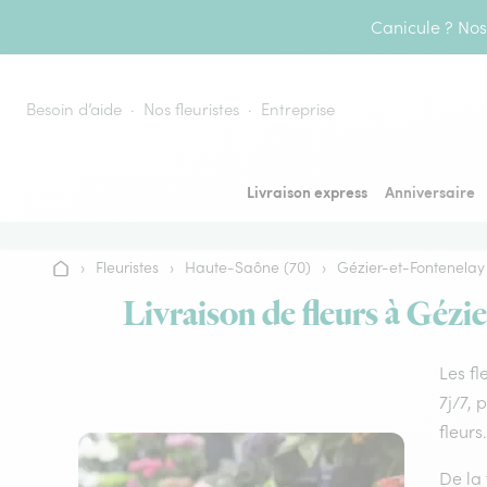
Aller au contenu
Canicule ? Nos 
Besoin d’aide
Nos fleuristes
Entreprise
Livraison express
Anniversaire
›
Fleuristes
›
Haute-Saône (70)
›
Gézier-et-Fontenelay
Accueil
Livraison de fleurs à Gézi
Les fl
7j/7, 
fleurs.
De la 