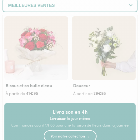
Bisous et sa bulle d'eau
Douceur
41€95
29€95
À partir de
À partir de
Livraison en 4h
Livraison le jour même
Commandez avant 17h00 pour une livraison de fleurs dans la journée
Voir notre collection →