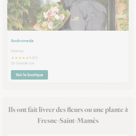
Andromede
Marnay
★
★
★
★
★
5 (41)
25 Grande rue
Voir la boutique
Ils ont fait livrer des fleurs ou une plante à
Fresne-Saint-Mamès