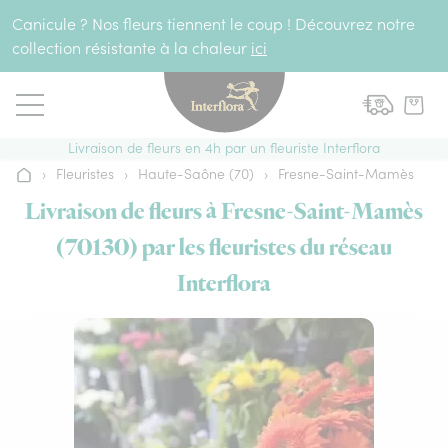
Aller au contenu
Canicule ? Nos fleurs tiennent le coup ! Découvrez notre
collection résistante à la chaleur
ici
Livraison de fleurs en 4h par un fleuriste Interflora
›
Fleuristes
›
Haute-Saône (70)
›
Fresne-Saint-Mamès
Accueil
Livraison de fleurs à Fresne-Saint-Mamès
(70130) par les fleuristes du réseau
Interflora