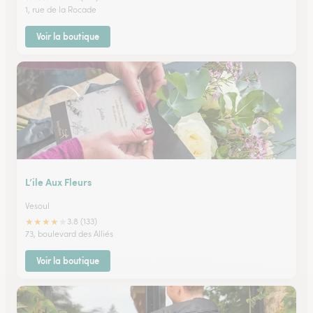
1, rue de la Rocade
Voir la boutique
L’ile Aux Fleurs
Vesoul
★
★
★
★
★
3.8 (133)
73, boulevard des Alliés
Voir la boutique