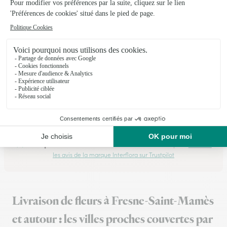
fleuristes locaux
16/02/2026
★
★
★
★
★
Magnifique composition florale
Magnifique composition florale. Les fleurs on fait plaisir à la
personne était ravie. Je recommande.
26/05/2026
Trustpilot
Échantillon d'avis clients fourni via Trustpilot.
Voir tous
les avis de la marque Interflora sur Trustpilot
Livraison de fleurs à Fresne-Saint-Mamès
et autour : les villes proches couvertes par