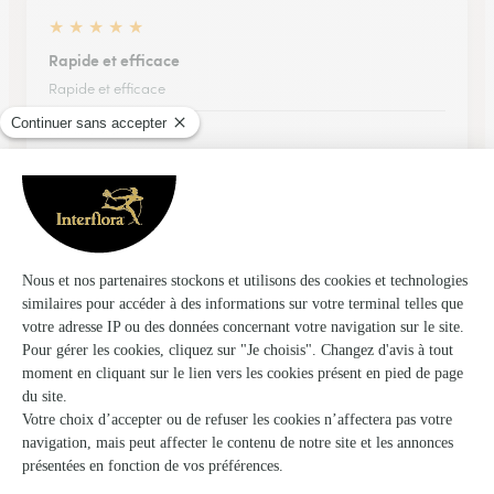
★
★
★
★
★
Rapide et efficace
Rapide et efficace
26/02/2026
★
★
★
★
★
Application simple rapide efficace et…
Application simple rapide efficace et les bouquets sont
superbes
26/02/2026
★
★
★
★
★
Ponctualité et sérieux
Ponctualité et sérieux, qualités des bouquets préparés par les