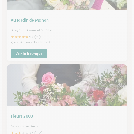
Au Jardin de Manon
Scey Sur Saone et St Albin
★
★
★
★
★
4.7 (20)
7, rue Armand Paulmard
Voir la boutique
Fleurs 2000
Noidans les Vesoul
★
★
★
★
★
3.4 (222)